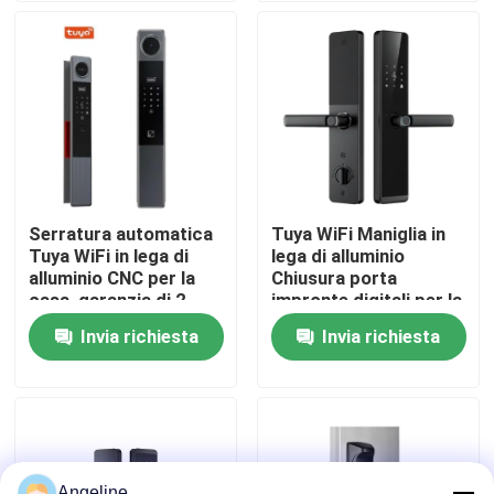
Su di noi
Visita alla fabbrica
Controllo della qualità
Serratura automatica
Tuya WiFi Maniglia in
Tuya WiFi in lega di
lega di alluminio
Notizie
alluminio CNC per la
Chiusura porta
casa, garanzia di 2
impronte digitali per la
anni, E-739
casa 2 anni di
Invia richiesta
Invia richiesta
Casi
garanzia,E-599
Chiedi un preventivo
Download
Angeline