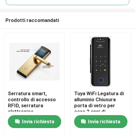
Prodotti raccomandati
Serratura smart,
Tuya WiFi Legatura di
Casa.
controllo di accesso
alluminio Chiusura
RFID, serratura
porta di vetro per
elettronica
casa 2 anni di
Prodotti
garanzia,E-186-3D
Invia richiesta
Invia richiesta
Video