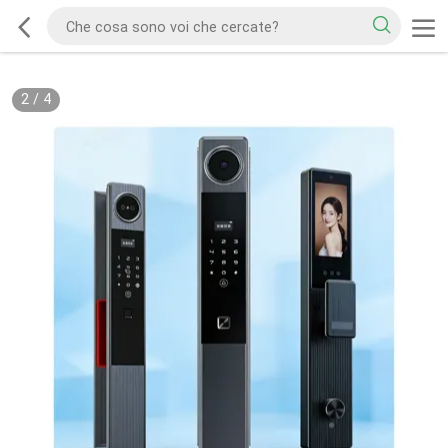
2
/
4