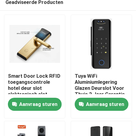
Geadviseerde Producten
Smart Door Lock RFID
Tuya WiFi
toegangscontrole
Aluminiumlegering
hotel deur slot
Glazen Deurslot Voor
elektronisch slot
Thuis 2 Jaar Garantie,
Thuis
E-186-3D
Aanvraag sturen
Aanvraag sturen
Producten
Video's