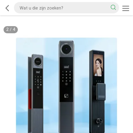
2
/
4