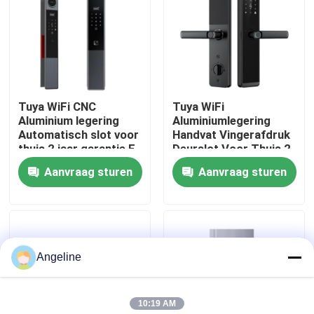
Over ons
Fabriekstocht
Tuya WiFi CNC
Tuya WiFi
Aluminium legering
Aluminiumlegering
Kwaliteitscontrole
Automatisch slot voor
Handvat Vingerafdruk
thuis 2 jaar garantie,E-
Deurslot Voor Thuis 2
739
Jaar Garantie, E-599
Aanvraag sturen
Aanvraag sturen
Nieuws
Gevallen
Angeline
Vraag een offerte
10:19 AM
Download