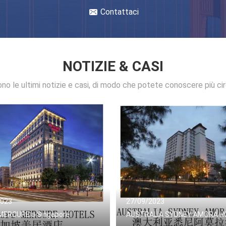
Contattaci
NOTIZIE & CASI
ono le ultimi notizie e casi, di modo che potete conoscere più cir
2023
27/09/2023
MERCURE a Singapore
AUSTRALIA SYDNEY AMORA H