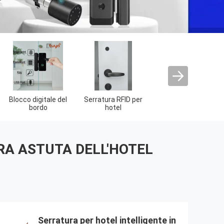
erratura
Accessori per
ettronica
serrature per
idenziale
porte
RA ASTUTA DELL'HOTEL
Serratura per hotel intelligente in