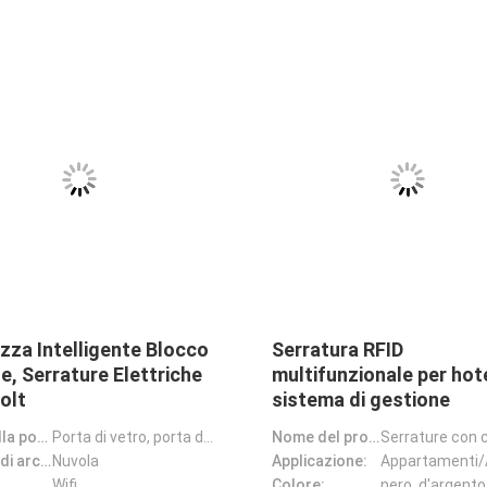
miglia Push Pull Door Lock
Famiglia Porta Sco
art Electronic Digital Door
Smart Lock TTlock 
ock
Blocco elettronico
Tipo della porta:
Porta in vetro, porta in legno, porta in acciaio, porta in acciaio inossidabile, porta in alluminio
Nome del prodotto:
TTblocco 
te:
Wifi
Applicazione:
pronte digitali
teriale:
Aluminici
Colore:
D'argento