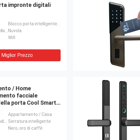
ta impronte digitali
Blocco porta intelligente Bluetooth
Opzioni di archiviazione dei dati:
Nuvola
Wifi
Miglior Prezzo
ento / Home
mento facciale
ella porta Cool Smart
ella porta con
:
Appartamento / Casa
ra
Nome del prodotto:
Serratura intelligente
Nero, oro di caffè