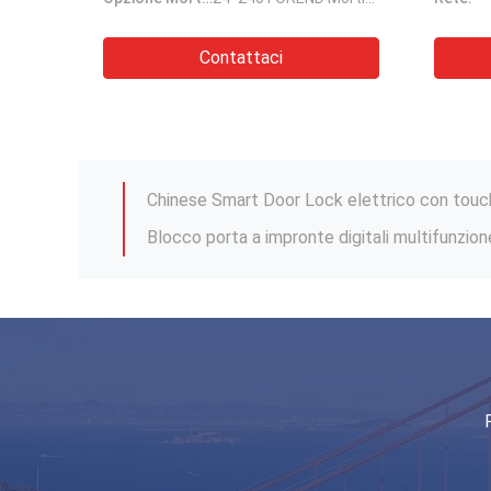
Contattaci
Chiusura a chiave elettronica a codice 304 in 
Chinese Smart Door Lock elettrico con touch
Impronta digitale di serratura di porta senza
Blocco digitale per il riconoscimento delle im
Chiusura a chiave elettronica a codice 304 in 