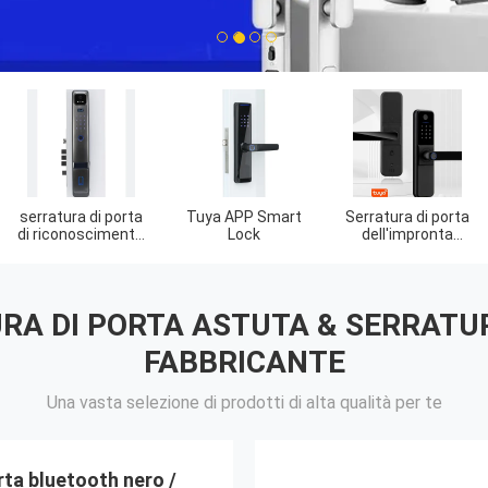
1
2
3
4
hiusura
Spingi il blocco
Chiusura
S
igente della
della porta
intelligente a
el
a di vetro
porta scorrevole
res
A DI PORTA ASTUTA & SERRATU
FABBRICANTE
Una vasta selezione di prodotti di alta qualità per te
ta bluetooth nero /