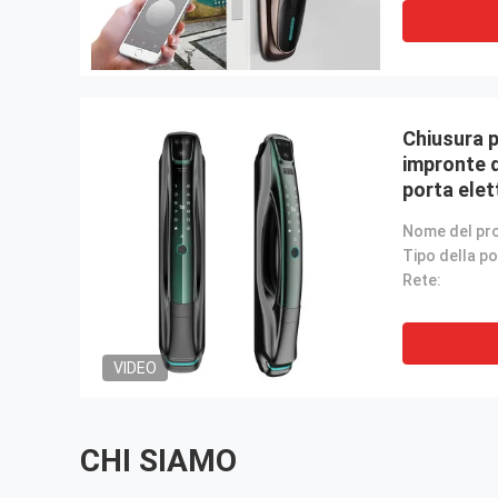
Chiusura 
impronte d
porta elet
fotocame
Tipo della po
Rete:
VIDEO
CHI SIAMO