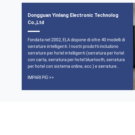
Dongguan Yinlang Electronic Technolog
Co.,Ltd
ente di
Comodità: la serratura intelligente Yinlang
sitatori regolari,
incredibilmente comoda da usare, consen
Fondata nel 2002, ELA dispone di oltre 40 modelli di
anei e tenere
controllare facilmente l'accesso a casa c
serrature intelligenti. I nostri prodotti includono
Questo assicura
tocchi sullo smartphone. Sicurezza: la ser
serrature per hotel intelligenti (serratura per hotel
o un facile
intelligente Yinlang utilizza metodi avanzat
con carta, serratura per hotel bluetooth, serratura
essario.
crittografia e autenticazione per garantire
per hotel con sistema online, ecc.) e serrature
persone autorizzate possano accedere all
------ Judy
residenziali intelligenti.(Sistema di riconoscimento
casa.
IMPARI PIÙ >>
facciale, blocco impronte digitali, blocco
password). abbiamo il nostro dipartimento di ...