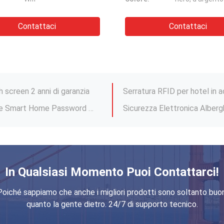
Residence Tuya Smart Fingerprint Lock / Sicurezza Digitale Fingerprint Door Lock
Contattaci
Contattac
acciaio inossidabile
Chiusura di porta di controllo di accesso di hotel intelligente / Chiusura elettronica RFID
ELA Wiegand Em Magnetic Sm
 screen 2 anni di garanzia
Serratura RFID per hotel in a
Blocco porta a impronte digitali multifunzione Smart Home Password Gate Lock
OEM ODM Accessori per serrature di porte Motor Hotel Lock Clutch Hotel Smart Lock Motor
Digital Tuya APP Smart Lock 
 chiave Biometrica
Serratura Smart per porta a cilindro con impronta digitale TTlock per appartamento
Serratura elettrica di porta d
Mortise Smart Password App digitale di chiusura della porta Standard americano
pronte digitali
In Qualsiasi Momento Puoi Contattarci!
Residence Tuya Smart Fingerprint Lock / Sicurezza Digitale Fingerprint Door Lock
Poiché sappiamo che anche i migliori prodotti sono soltanto buon
acciaio inossidabile
quanto la gente dietro. 24/7 di supporto tecnico.
Chiusura di porta di controllo di accesso di hotel intelligente / Chiusura elettronica RFID
ELA Wiegand Em Magnetic Sm