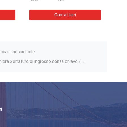
Serratura elettronica per porte intelligenti Legatura di alluminio Serratura per porte Wifi
i
Contattaci
Carta RFID Smart Hotel Lock / 304 in acciaio inossidabile RFID Digital Door Lock
art Credit Card Chip Reader Nero
cciaio inossidabile
Sicurezza Elettronica Alberghiera Serrature di ingresso senza chiave / Serratura RFID per porte per alberghi
Wifi Finger Touch Portale di fronte
Chiusura intelligente porta scorrevole in vetro Tuya APP bluetooth Chiusura a bordo impronte digitali
i sicurezza
Accessori di serratura di porta in plastica Serratura di hotel Copertura di serratura Copertura di serratura Copertura di chiave di auto Copertura di buco
Famiglia Intelligente Chiusura Porta Impronta Digitale Intelligente Con Interfaccia Amichevole
Serratura elettronica per porte intelligenti Legatura di alluminio Serratura per porte Wifi
i
Carta RFID Smart Hotel Lock / 304 in acciaio inossidabile RFID Digital Door Lock
art Credit Card Chip Reader Nero