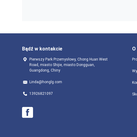
Bądź w kontakcie
O
Pierwszy Park Przemysłowy, Chong Huan West
Pro
Road, miasto Shijie, miasto Dongguan,
Guangdong, Chiny
Wy
Linda@honglg.com
Ko
13926821097
Sk