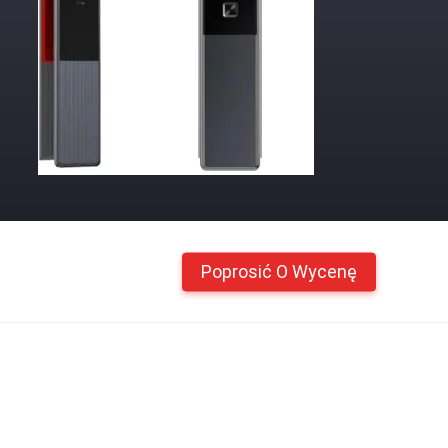
Poprosić O Wycenę