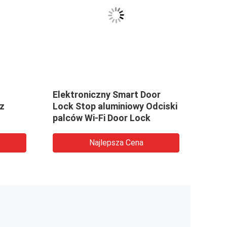
Elektroniczny Smart Door
Czar
z
Lock Stop aluminiowy Odciski
Lock
palców Wi-Fi Door Lock
Najlepsza Cena