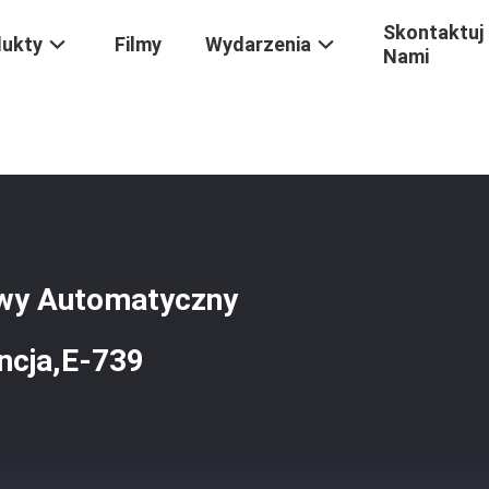
Skontaktuj 
dukty
Filmy
Wydarzenia
Nami
Fi CNC Stop Aluminiowy Automatyczny Zamek Dla Domu 2 Lata Gwaran
owy Automatyczny
ncja,E-739