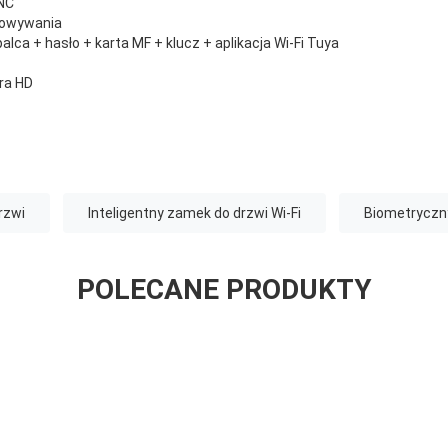
CNC
kowywania
alca + hasło + karta MF + klucz + aplikacja Wi-Fi Tuya
ra HD
rzwi
Inteligentny zamek do drzwi Wi-Fi
Biometryczny
POLECANE PRODUKTY