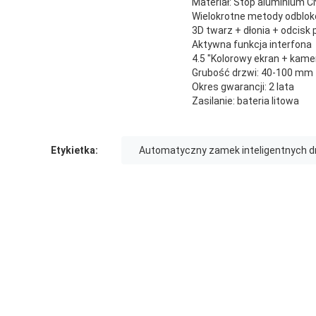
Materiał: Stop aluminium 
Wielokrotne metody odblo
3D twarz + dłonia + odcisk p
Aktywna funkcja interfona
4.5 "Kolorowy ekran + kame
Grubość drzwi: 40-100 mm
Okres gwarancji: 2 lata
Zasilanie: bateria litowa
Etykietka:
Automatyczny zamek inteligentnych d