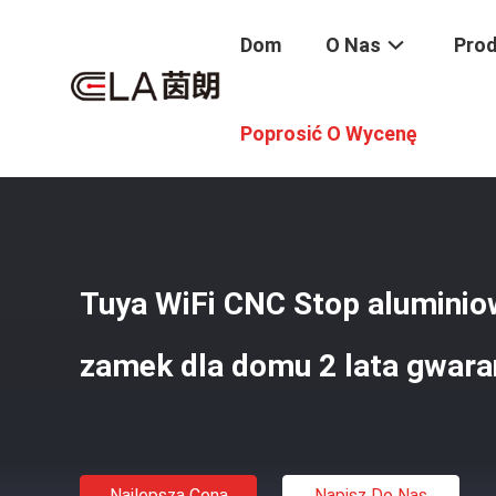
Dom
O Nas
Pro
Dom
/
Produkty
/
Inteligentny Zamek Do Drzwi
/
Tuya Wi
Poprosić O Wycenę
Tuya WiFi CNC Stop alumini
zamek dla domu 2 lata gwara
Najlepsza Cena
Napisz Do Nas