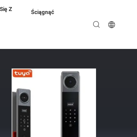
Się Z
Ściągnąć
cja,E-739