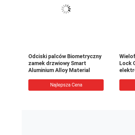
Odciski palców Biometryczny
Wielo
zamek drzwiowy Smart
Lock 
 ze
Aluminium Alloy Material
elekt
Najlepsza Cena