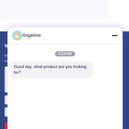
Angeline
Napisz do nas
6:34 PM
Poinformuj nas o swoich wymaganiach. Połączymy z Tobą
najlepsze produkty.
Good day, what product are you looking 
for?
Wysłać >>