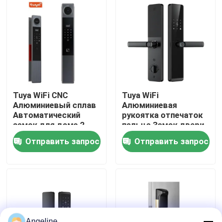
О нас
Экскурсия по заводу
Контроль качества
Tuya WiFi CNC
Tuya WiFi
Алюминиевый сплав
Алюминиевая
Автоматический
рукоятка отпечаток
Новости
замок для дома 2
пальца Замок двери
года гарантия,E-739
для дома 2 года
Отправить запрос
Отправить запрос
гарантия, E-599
Случаи
Запросите цитату
Download
Angeline