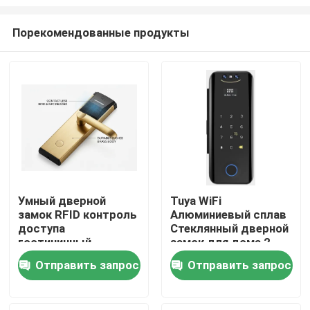
Порекомендованные продукты
Умный дверной
Tuya WiFi
замок RFID контроль
Алюминиевый сплав
Домой
доступа
Стеклянный дверной
гостиничный
замок для дома 2
дверной замок
года гарантия, E-
Продукты
Отправить запрос
Отправить запрос
электронный замок
186-3D
Видеозаписи