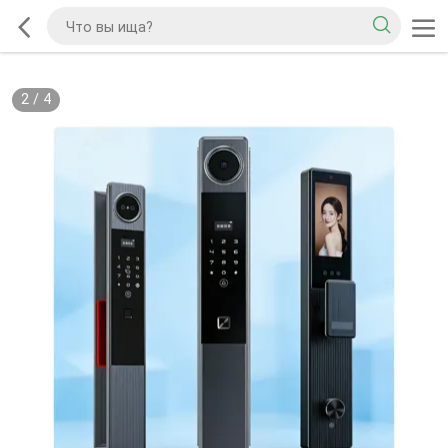
2
/
4