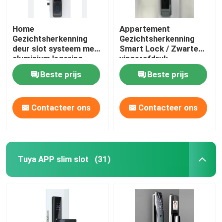
Home
Appartement
Gezichtsherkenning
Gezichtsherkenning
deur slot systeem met
Smart Lock / Zwarte
aluminium legering
vingerafdruk
paneel / handvat
Beveiligingsdeur slot
Beste prijs
Beste prijs
Contacteer ons
Contacteer ons
Tuya APP slim slot
(31)