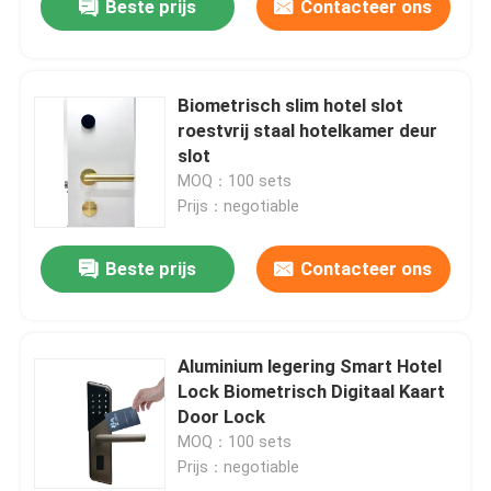
Beste prijs
Contacteer ons
Biometrisch slim hotel slot
roestvrij staal hotelkamer deur
slot
MOQ：100 sets
Prijs：negotiable
Beste prijs
Contacteer ons
Aluminium legering Smart Hotel
Lock Biometrisch Digitaal Kaart
Door Lock
MOQ：100 sets
Prijs：negotiable