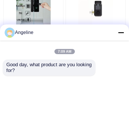
Aluminium legering
Appartement / Huis
Angeline
Digitaal rand slot
Digitaal Rand slot
Automatisch
Bluetooth Digitaal slot
Biometrisch Tuya
Zwart
7:09 AM
vingerafdruk slot
Beste prijs
Beste prijs
Good day, what product are you looking 
for?
Contacteer ons
Contacteer ons
Bekijk meer
Thuis
Ongeveer ons
Contacteer ons
Desktop Site
Sitemap
Privacy Policy