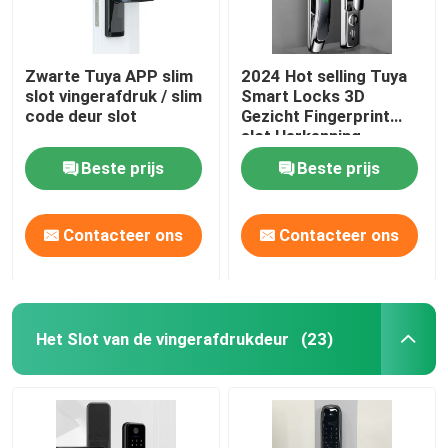
Zwarte Tuya APP slim
2024 Hot selling Tuya
slot vingerafdruk / slim
Smart Locks 3D
code deur slot
Gezicht Fingerprint
slot Herkenning
Digitaal wachtwoord
Beste prijs
Beste prijs
Volledig automatisch
Smart deur slot
Contacteer ons
Contacteer ons
Het Slot van de vingerafdrukdeur
(23)