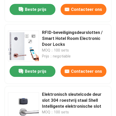
Beste prijs
Contacteer ons
RFID-beveiligingsdeurslotten /
Smart Hotel Room Electronic
Door Locks
MOQ：100 sets
Prijs：negotiable
Beste prijs
Contacteer ons
Elektronisch sleutelcode deur
slot 304 roestvrij staal Shell
Intelligente elektronische slot
MOQ：100 sets