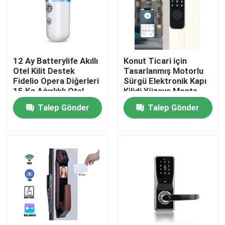
12 Ay Batterylife Akıllı
Konut Ticari için
Otel Kilit Destek
Tasarlanmış Motorlu
Fidelio Opera Diğerleri
Sürgü Elektronik Kapı
15 Kg Ağırlıklı Otel
Kilidi Yüzeye Monte
Güvenlik Çözümleri için
Elektronik Tuş Takımı
Talep Gönder
Talep Gönder
Uygun
Giriş Sistemi
Evde
Ürün
Videolar