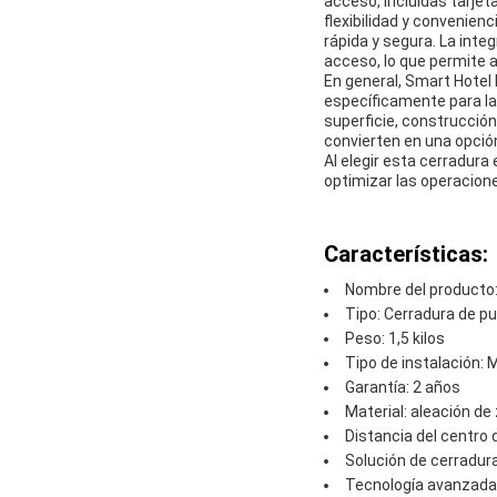
acceso, incluidas tarjet
flexibilidad y convenien
rápida y segura. La int
acceso, lo que permite a
En general, Smart Hotel
específicamente para la 
superficie, construcció
convierten en una opción
Al elegir esta cerradura
optimizar las operacion
Características:
Nombre del producto: 
Tipo: Cerradura de pu
Peso: 1,5 kilos
Tipo de instalación: 
Garantía: 2 años
Material: aleación de
Distancia del centro
Solución de cerradura
Tecnología avanzada 