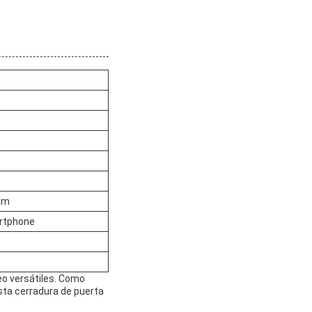
mm
artphone
o versátiles. Como
esta cerradura de puerta