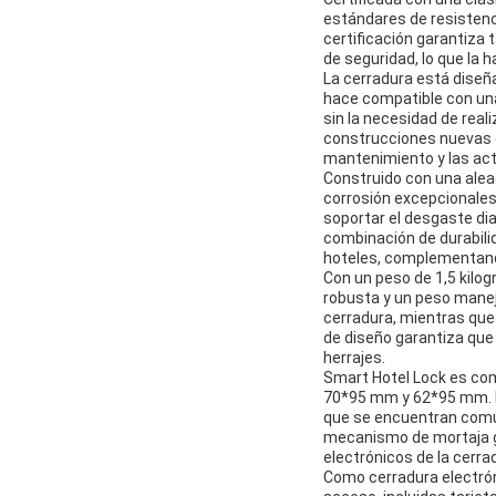
estándares de resistenci
certificación garantiza 
de seguridad, lo que la 
La cerradura está diseña
hace compatible con una 
sin la necesidad de real
construcciones nuevas c
mantenimiento y las actu
Construido con una aleac
corrosión excepcionales.
soportar el desgaste dia
combinación de durabili
hoteles, complementand
Con un peso de 1,5 kilog
robusta y un peso maneja
cerradura, mientras que 
de diseño garantiza que 
herrajes.
Smart Hotel Lock es co
70*95 mm y 62*95 mm. Es
que se encuentran común
mecanismo de mortaja g
electrónicos de la cerra
Como cerradura electrón