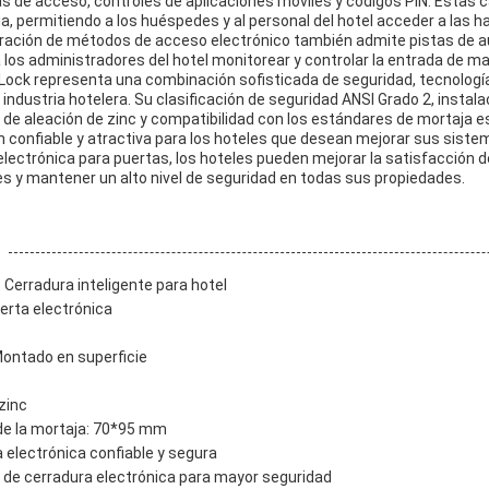
as de acceso, controles de aplicaciones móviles y códigos PIN. Estas 
cia, permitiendo a los huéspedes y al personal del hotel acceder a las
egración de métodos de acceso electrónico también admite pistas de au
 los administradores del hotel monitorear y controlar la entrada de ma
 Lock representa una combinación sofisticada de seguridad, tecnologí
industria hotelera. Su clasificación de seguridad ANSI Grado 2, insta
n de aleación de zinc y compatibilidad con los estándares de mortaja 
 confiable y atractiva para los hoteles que desean mejorar sus sistem
 electrónica para puertas, los hoteles pueden mejorar la satisfacción 
es y mantener un alto nivel de seguridad en todas sus propiedades.
Cerradura inteligente para hotel
erta electrónica
Montado en superficie
 zinc
 de la mortaja: 70*95 mm
 electrónica confiable y segura
de cerradura electrónica para mayor seguridad