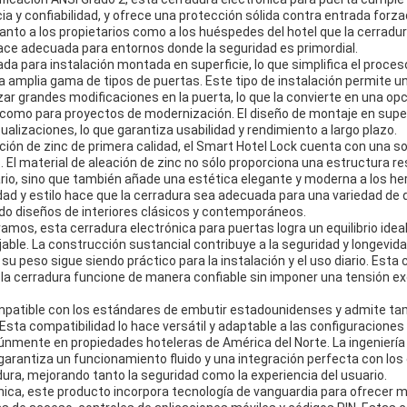
a y confiabilidad, y ofrece una protección sólida contra entrada forz
tanto a los propietarios como a los huéspedes del hotel que la cerradur
hace adecuada para entornos donde la seguridad es primordial.
da para instalación montada en superficie, lo que simplifica el proceso
amplia gama de tipos de puertas. Este tipo de instalación permite una
izar grandes modificaciones en la puerta, lo que la convierte en una opc
omo para proyectos de modernización. El diseño de montaje en superfi
alizaciones, lo que garantiza usabilidad y rendimiento a largo plazo.
ión de zinc de primera calidad, el Smart Hotel Lock cuenta con una sol
 El material de aleación de zinc no sólo proporciona una estructura r
rio, sino que también añade una estética elegante y moderna a los her
dad y estilo hace que la cerradura sea adecuada para una variedad de
o diseños de interiores clásicos y contemporáneos.
ramos, esta cerradura electrónica para puertas logra un equilibrio ide
ble. La construcción sustancial contribuye a la seguridad y longevida
su peso sigue siendo práctico para la instalación y el uso diario. Est
la cerradura funcione de manera confiable sin imponer una tensión exc
mpatible con los estándares de embutir estadounidenses y admite t
ta compatibilidad lo hace versátil y adaptable a las configuraciones
mente en propiedades hoteleras de América del Norte. La ingeniería 
arantiza un funcionamiento fluido y una integración perfecta con l
dura, mejorando tanto la seguridad como la experiencia del usuario.
ica, este producto incorpora tecnología de vanguardia para ofrecer m