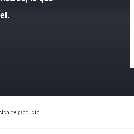
el.
ción de producto