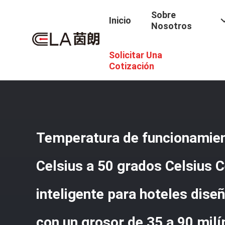
Sobre
Inicio
Nosotros
Solicitar Una
Inicio
/
Productos
/
Cerradura Elegante Del Hotel
/
Tempe
Con Un Grosor De 35 A 90 Milímetros, Lo Que Garantiza La S
Cotización
Temperatura de funcionamien
Celsius a 50 grados Celsius 
inteligente para hoteles dise
con un grosor de 35 a 90 milí