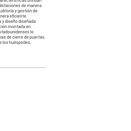
características brindan
 habitaciones de manera
ditoría y gestión de
nera eficiente.
a y diseño diseñada
lación montada en
estadounidenses lo
as de cierre de puertas.
de los huéspedes,