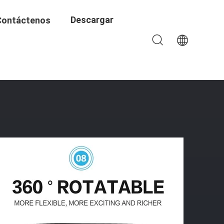
Descargar
Contáctenos
Cerradura Inteligente Para Hoteles Diseñada Para Puertas