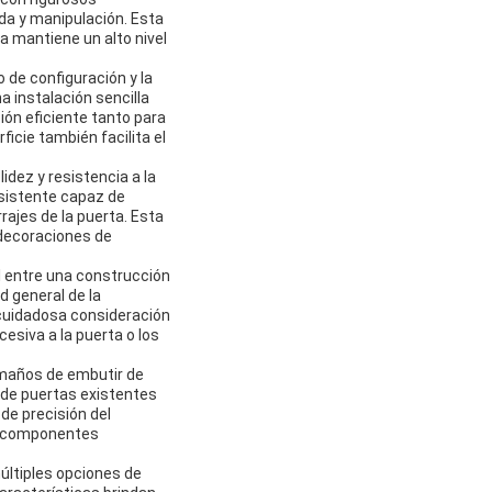
ada y manipulación. Esta
a mantiene un alto nivel
 de configuración y la
 instalación sencilla
ión eficiente tanto para
cie también facilita el
idez y resistencia a la
esistente capaz de
rajes de la puerta. Esta
 decoraciones de
al entre una construcción
d general de la
a cuidadosa consideración
esiva a la puerta o los
amaños de embutir de
 de puertas existentes
de precisión del
os componentes
últiples opciones de