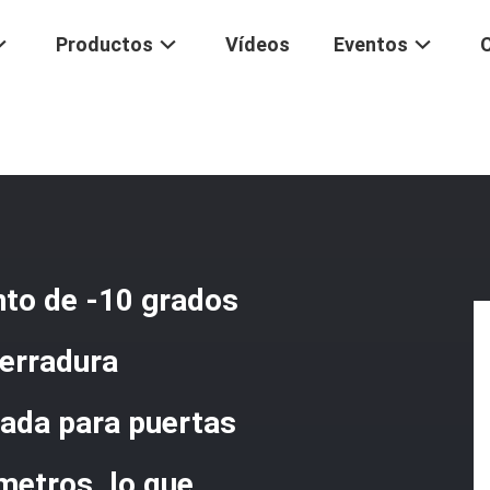
Productos
Vídeos
Eventos
ratura De Funcionamiento De -10 Grados Celsius A 50 Grados Celsius 
eguridad Del Hotel.
to de -10 grados
Cerradura
ñada para puertas
metros, lo que