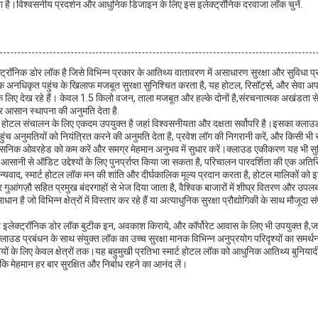
ता है।विश्वसनीय प्रदर्शन और आधुनिक डिजाइन के लिए इस इलेक्ट्रॉनिक दरवाजा लॉक चुनें.
्ट्रॉनिक डोर लॉक है जिसे विभिन्न प्रकार के आतिथ्य वातावरण में असाधारण सुरक्षा और सुविधा प
 अनधिकृत पहुंच के खिलाफ मजबूत सुरक्षा सुनिश्चित करता है, यह होटल, रिसॉर्ट्स, और सेवा अपार
रने के लिए देख रहे हैं। केवल 1.5 किलो वजन, ताला मजबूत और हल्के दोनों है,संरचनात्मक अखंडता 
पर आसान स्थापना की अनुमति देता है.
त होटल संचालन के लिए एकदम उपयुक्त है जहां विश्वसनीयता और दक्षता सर्वोपरि है।इसका क्ला
हुंच अनुमतियों को नियंत्रित करने की अनुमति देता है, प्रवेश लॉग की निगरानी करें, और किसी भी 
्रशासनिक ओवरहेड को कम करें और समग्र मेहमान अनुभव में सुधार करें।क्लाउड एकीकरण यह भी सु
र आसानी से ऑडिट उद्देश्यों के लिए पुनर्प्राप्त किया जा सकता है, परिचालन पारदर्शिता की एक अति
न्यवाद, स्मार्ट होटल लॉक मन की शांति और दीर्घकालिक मूल्य प्रदान करता है, होटल मालिकों को 
 गुआंगज़ौ सहित प्रमुख बंदरगाहों से भेज दिया जाता है, वैश्विक बाजारों में शीघ्र वितरण और उ
ान है जो विभिन्न क्षेत्रों में विस्तार कर रहे हैं या अत्याधुनिक सुरक्षा प्रौद्योगिकी के साथ मौजूदा
 यह इलेक्ट्रॉनिक डोर लॉक बुटीक इन, अवकाश किराये, और कॉर्पोरेट आवास के लिए भी उपयुक्त है,
्ट क्लाउड प्रबंधन के साथ संयुक्त लॉक का उच्च सुरक्षा मानक विभिन्न अनुप्रयोग परिदृश्यों का समर्
रियों के लिए केवल क्षेत्रों तक।यह बहुमुखी प्रतिभा स्मार्ट होटल लॉक को आधुनिक आतिथ्य बुनियादी
ि मेहमान हर बार सुरक्षित और निर्बाध रहने का आनंद लें।