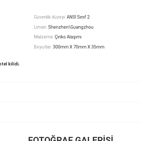
Güvenlik düzeyi:
ANSI Sınıf 2
Liman:
Shenzhen\Guangzhou
Malzeme:
Çinko Alaşımı
Boyutlar:
300mm X 70mm X 35mm
,
tel kilidi
FOTOĞRAF GALERISI