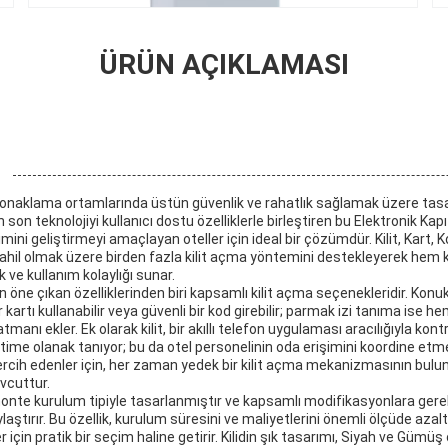
ÜRÜN AÇIKLAMASI
rn konaklama ortamlarında üstün güvenlik ve rahatlık sağlamak üzere tas
 En son teknolojiyi kullanıcı dostu özelliklerle birleştiren bu Elektronik Ka
ini geliştirmeyi amaçlayan oteller için ideal bir çözümdür. Kilit, Kart, 
i dahil olmak üzere birden fazla kilit açma yöntemini destekleyerek hem
k ve kullanım kolaylığı sunar.
nin öne çıkan özelliklerinden biri kapsamlı kilit açma seçenekleridir. Konu
artı kullanabilir veya güvenli bir kod girebilir; parmak izi tanıma ise he
tmanı ekler. Ek olarak kilit, bir akıllı telefon uygulaması aracılığıyla kontr
ime olanak tanıyor; bu da otel personelinin oda erişimini koordine et
rcih edenler için, her zaman yedek bir kilit açma mekanizmasının bulu
vcuttur.
ye monte kurulum tipiyle tasarlanmıştır ve kapsamlı modifikasyonlara g
ylaştırır. Bu özellik, kurulum süresini ve maliyetlerini önemli ölçüde aza
için pratik bir seçim haline getirir. Kilidin şık tasarımı, Siyah ve Gümüş