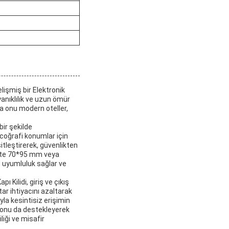
elişmiş bir Elektronik
yanıklılık ve uzun ömür
da onu modern oteller,
bir şekilde
e coğrafi konumlar için
itleştirerek, güvenlikten
litte 70*95 mm veya
 uyumluluk sağlar ve
 Kilidi, giriş ve çıkış
tar ihtiyacını azaltarak
ıyla kesintisiz erişimin
syonu da destekleyerek
iği ve misafir