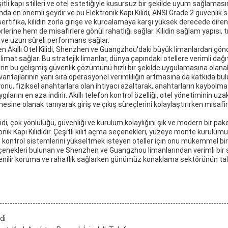
li kapı stilleri ve otel estetiğiyle kusursuz bir şekilde uyum sağlaması
nda en önemli şeydir ve bu Elektronik Kapı Kilidi, ANSI Grade 2 güvenlik s
 sertifika, kilidin zorla girişe ve kurcalamaya karşı yüksek derecede di
erine hem de misafirlere gönül rahatlığı sağlar. Kilidin sağlam yapısı, 
ık ve uzun süreli performans sağlar.
en Akıllı Otel Kilidi, Shenzhen ve Guangzhou'daki büyük limanlardan gönd
 teslimat sağlar. Bu stratejik limanlar, dünya çapındaki otellere verimli da
erin bu gelişmiş güvenlik çözümünü hızlı bir şekilde uygulamasına olanak
el avantajlarının yanı sıra operasyonel verimliliğin artmasına da katkıda bu
nu, fiziksel anahtarlara olan ihtiyacı azaltarak, anahtarların kaybol
kaygılarını en aza indirir. Akıllı telefon kontrol özelliği, otel yönetiminin uz
esine olanak tanıyarak giriş ve çıkış süreçlerini kolaylaştırırken misaf
ilidi, çok yönlülüğü, güvenliği ve kurulum kolaylığını şık ve modern bir pak
ronik Kapı Kilididir. Çeşitli kilit açma seçenekleri, yüzeye monte kurulum
m kontrol sistemlerini yükseltmek isteyen oteller için onu mükemmel bir 
enekleri bulunan ve Shenzhen ve Guangzhou limanlarından verimli bir ş
güvenilir koruma ve rahatlık sağlarken günümüz konaklama sektörünün tal
idi