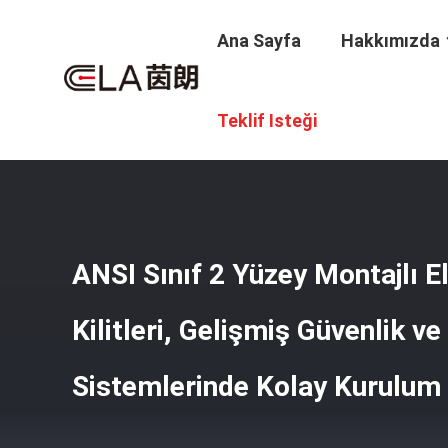
Ana Sayfa
Hakkımızda
Ana Sayfa
/
Ürünler
/
Akıllı Otel Kilidi
/
ANSI Sınıf 2 Yüzey M
Teklif Isteği
ANSI Sınıf 2 Yüzey Montajlı E
Kilitleri, Gelişmiş Güvenlik ve
Sistemlerinde Kolay Kurulum 