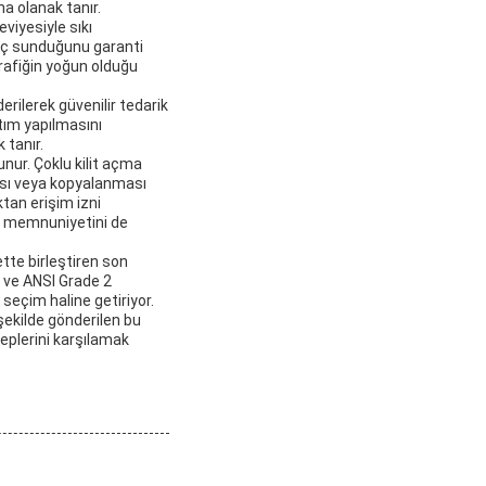
na olanak tanır.
eviyesiyle sıkı
renç sunduğunu garanti
trafiğin yoğun olduğu
erilerek güvenilir tedarik
ğıtım yapılmasını
 tanır.
lunur. Çoklu kilit açma
ması veya kopyalanması
aktan erişim izni
ir memnuniyetini de
ette birleştiren son
u ve ANSI Grade 2
seçim haline getiriyor.
ekilde gönderilen bu
eplerini karşılamak