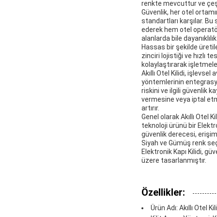
renkte mevcuttur ve çeşit
Güvenlik, her otel ortamı
standartları karşılar. Bu
ederek hem otel operatörl
alanlarda bile dayanıklıl
Hassas bir şekilde üretil
zinciri lojistiği ve hızlı
kolaylaştırarak işletmel
Akıllı Otel Kilidi, işlevs
yöntemlerinin entegrasyo
riskini ve ilgili güvenlik 
vermesine veya iptal etm
artırır.
Genel olarak Akıllı Otel K
teknoloji ürünü bir Elekt
güvenlik derecesi, erişi
Siyah ve Gümüş renk seç
Elektronik Kapı Kilidi, 
üzere tasarlanmıştır.
Özellikler:
Ürün Adı: Akıllı Otel Kil