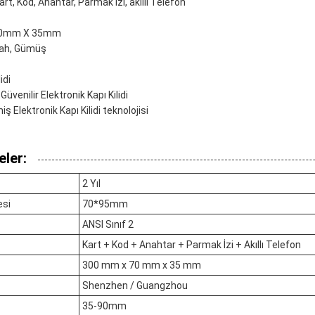
rt, Kod, Anahtar, Parmak İzi, akıllı Telefon
 70mm X 35mm
yah, Gümüş
idi
Güvenilir Elektronik Kapı Kilidi
miş Elektronik Kapı Kilidi teknolojisi
ler:
2 Yıl
si
70*95mm
ANSI Sınıf 2
Kart + Kod + Anahtar + Parmak İzi + Akıllı Telefon
300 mm x 70 mm x 35 mm
Shenzhen / Guangzhou
35-90mm