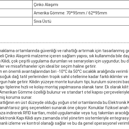
Çinko Alaşımı
Amerika Gömme: 70*95mm / 62*95mm
Sıva Üstü
i konaklama ortamlarında güvenliği ve rahatlığı artırmak için tasarlanmış g
liteli Çinko Alaşımlı malzeme içeren sağlam yapısı, sık kullanımda bile da
ı Kilidi, çok çeşitli uygulama durumları ve senaryoları için uygundur; bu 
reler ve misafirhaneler için ideal bir seçim haline getirir.
in en önemli avantajlarından biri -10°C ila 50°C sıcaklık aralığında verimli 
soğuk dağ tatil yerlerinden tropik sahil otellerine kadar farklı iklimler v
un hale getirir. Kilidin yüzeye monte kurulum tipi, kurulum sürecini bas
ı tiplerine hızlı ve kolay montaj yapılmasına olanak tanır. Ek olarak ki
merikan Gömme özelliği bulunur ve standart otel kapısı çerçeveleriyle
miş koruma sunar.
atlığının en üst düzeyde olduğu yoğun otel ortamlarında bu Elektronik Kapı
 anahtarsız giriş seçenekleri sunarak öne çıkıyor. Konuklar fiziksel anah
n aza indirerek RFID kartları, mobil uygulamalar veya tuş takımları aracılığ
u Elektronik Kapı Kilidi aynı zamanda otel yönetim sistemleriyle entegra
nlı izleme ve kontrol olanağı sağlar ve bu da genel operasyonel verimlil