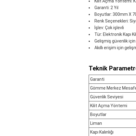
Kilit Açma Yöntemi: Ka
Garanti: 2 Yıl
Boyutlar: 300mm X
Renk Seçenekleri: Si
İşlev: Çok işlevli
Tür: Elektronik Kapı Kil
Gelişmiş güvenlik için 
Akıllı erişim için geliş
Teknik Parametre
Garanti
Gömme Merkez Mesafe
Güvenlik Seviyesi
Kilit Açma Yöntemi
Boyutlar
Liman
Kapı Kalınlığı