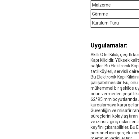
Malzeme
Gömme
Kurulum Türü
Uygulamalar:
Akıllı Otel Kilidi, çeşitl
Kapı Kilididir. Yüksek ka
sağlar. Bu Elektronik Kap
tatil köyleri, servisli dai
Bu Elektronik Kapı Kilidin
çalışabilmesidir. Bu, onu 
mükemmel bir şekilde uyg
ödün vermeden çeşitli kap
62*95 mm boyutlarında A
kurcalamaya karşı geliş
Güvenliğin ve misafir rah
süreçlerini kolaylaştıran
ve izinsiz giriş riskini e
keyfini çıkarabilirler. B
personel için gerçek zama
memnuniyetini artırır.