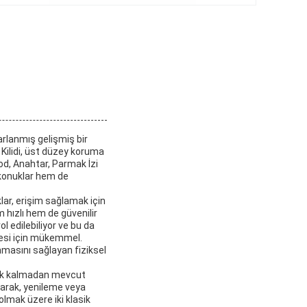
arlanmış gelişmiş bir
pı Kilidi, üst düzey koruma
Kod, Anahtar, Parmak İzi
 konuklar hem de
klar, erişim sağlamak için
m hızlı hem de güvenilir
ol edilebiliyor ve bu da
mesi için mükemmel.
nmasını sağlayan fiziksel
erek kalmadan mevcut
ltarak, yenileme veya
 olmak üzere iki klasik