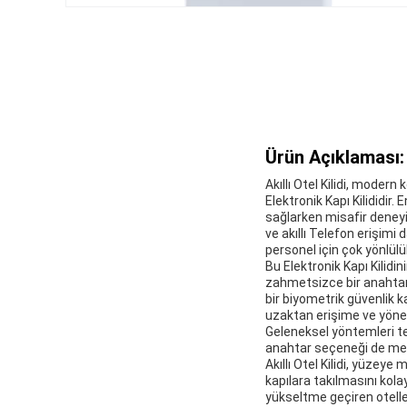
Ürün Açıklaması:
Akıllı Otel Kilidi, mode
Elektronik Kapı Kilididir.
sağlarken misafir deneyim
ve akıllı Telefon erişim
personel için çok yönlülü
Bu Elektronik Kapı Kilidi
zahmetsizce bir anahtar k
bir biyometrik güvenlik ka
uzaktan erişime ve yönet
Geleneksel yöntemleri te
anahtar seçeneği de me
Akıllı Otel Kilidi, yüze
kapılara takılmasını kola
yükseltme geçiren oteller 