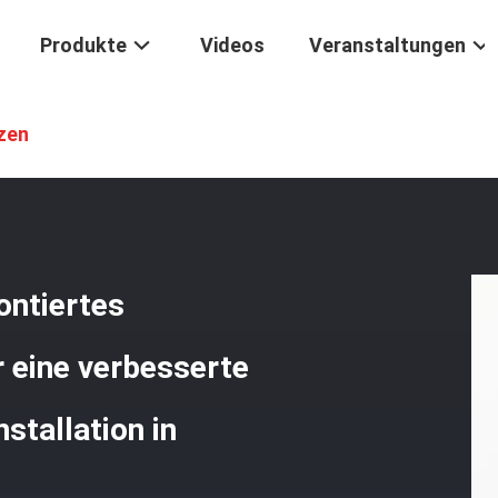
Produkte
Videos
Veranstaltungen
NSI-Klasse 2 Oberflächenmontiertes Elektronisches Türschloss Für Ei
zen
ontiertes
r eine verbesserte
nstallation in