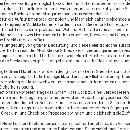
ne Fernverwaltung ermöglicht, was ideal für Hotelmitarbeiter ist, di
igen, die traditionelle Methoden bevorzugen, ist auch eine physische S
immer ein Backup-Entriegelungsmechanismus vorhanden ist.
t für die Aufputzmontage konzipiert und lässt sich daher problemlos
fangreiche Modifikationen erforderlich sind. Diese Funktion reduziert
d macht sie zu einer praktischen Wahl für Hotels, die renoviert oder 
osses ist in zwei klassischen Farben erhältlich, Schwarz und Silber, s
d Hotelästhetik einfügt.
 Hotelumgebung von größter Bedeutung, und dieses elektronische Türsch
herheitsniveau der ANSI-Klasse 2. Diese Zertifizierung garantiert, da
nipulationssicherheit bietet und sowohl Hotelbetreibern als auch Gäst
n des Schlosses sorgt für Langlebigkeit und dauerhafte Leistung, auch
tigte Smart Hotel Lock wird von den großen Häfen in Shenzhen und Gu
e zuverlässige Lieferkettenlogistik und eine pünktliche Lieferung. Di
nte Verteilung an Hotels weltweit und ermöglichen Unternehmen die sc
 Sicherheitslösung.
ktionalen Vorteilen trägt das Smart Hotel Lock zu einer verbesserten b
ion mehrerer Entriegelungsmethoden wird der Bedarf an physischen Sch
orener oder doppelter Schlüssel und die damit verbundenen Sicherhei
phone-Steuerungsfunktion kann das Hotelmanagement den Zugang au
e Check-in- und Check-out-Prozesse optimiert und gleichzeitig die Zuf
 Hotel Lock ein hochmodernes elektronisches Türschloss, das Vielseit
 einem eleganten und modernen Paket vereint. Seine vielfältigen Entrie