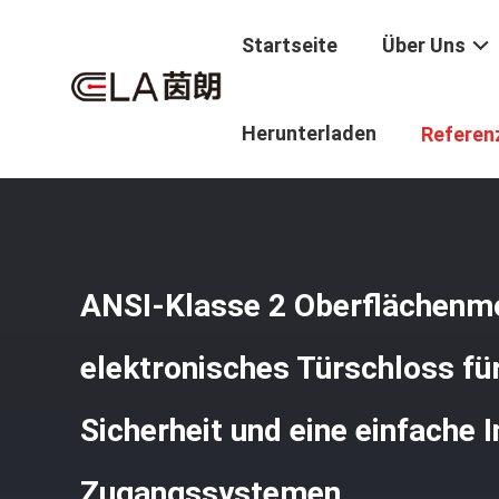
Startseite
Über Uns
Startseite
/
Produkte
/
Intelligenter Hotel-Verschluss
/
A
Herunterladen
Referen
In Zugangssystemen
ANSI-Klasse 2 Oberflächenm
elektronisches Türschloss fü
Sicherheit und eine einfache I
Zugangssystemen