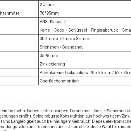
2 Jahre
ittenmitte
70*95mm
ANSI-Klasse 2
Karte + Code + Schlüssel + Fingerabdruck + Sm
300 mm x 70 mm x 35 mm
Shenzhen / Guangzhou
35-90mm
Zinklegierung
Amerika-Einsteckschloss: 70 x 95 mm / 62 x 95
Oberflächenmontiert
 ein fortschrittliches elektronisches Türschloss, das die Sicherheit u
ebungen erhöht. Seine robuste Konstruktion aus hochwertigem Zinkl
it und Langlebigkeit auch bei häufigem Gebrauch. Dieses elektronisch
wendungsfällen und -szenarien und ist somit die ideale Wahl für moder