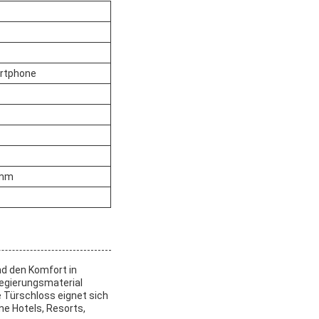
artphone
 mm
nd den Komfort in
egierungsmaterial
e Türschloss eignet sich
ne Hotels, Resorts,