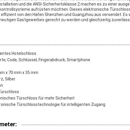
stallation und die ANSI-Sicherheitsklasse 2 machen es zu einer ausg
skontrollsysteme aufrüsten möchten. Dieses elektronische Türschloss
ird effizient von den Häfen Shenzhen und Guangzhou aus versendet. Es
heutigen Gastgewerbes gerecht zu werden und gleichzeitig zuverläs
gentes Hotelschloss
te, Code, Schlüssel, Fingerabdruck, Smartphone
mm x 70 mm x 35 mm
z, Silber
on
Türschloss
onisches Türschloss für mehr Sicherheit
tronische Türschlosstechnologie für intelligenten Zugang
meter: