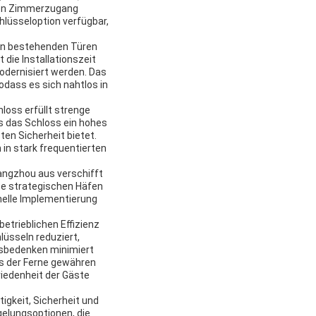
e den Zimmerzugang
chlüsseloption verfügbar,
 an bestehenden Türen
 die Installationszeit
modernisiert werden. Das
odass es sich nahtlos in
loss erfüllt strenge
ss das Schloss ein hohes
en Sicherheit bietet.
 in stark frequentierten
angzhou aus verschifft
ese strategischen Häfen
hnelle Implementierung
etrieblichen Effizienz
lüsseln reduziert,
tsbedenken minimiert
s der Ferne gewähren
riedenheit der Gäste
igkeit, Sicherheit und
gelungsoptionen, die