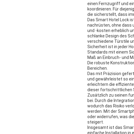
einen Fernzugriff und ei
koordinieren. Für diejen
die sicherstellt, dass 
Das Smart Hotel Lock is
nachrüsten, ohne dass um
und -kosten erheblich un
schlanke Design des Schl
verschiedene Türstile un
Sicherheit ist in jeder
Standards mit einem Sic
Maß an Einbruch- und Ma
Die robuste Konstruktio
Bereichen.
Das mit Präzision gefer
und gewährleistet so ein
erleichtern die effizie
dieser fortschrittlichen
Zusätzlich zu seinen fun
bei. Durch die Integrat
wodurch das Risiko verl
werden. Mit der Smart
oder widerrufen, was di
steigert.
Insgesamt ist das Smart
einfache Installation in