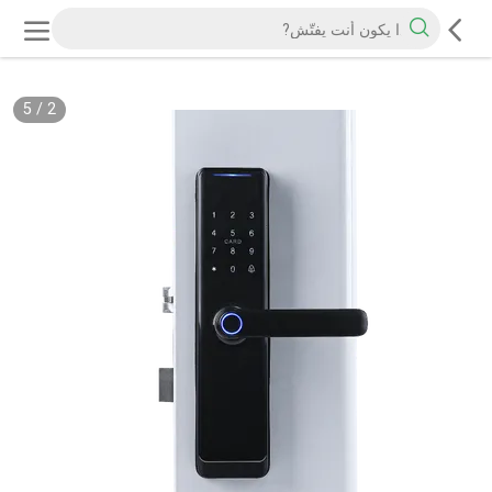
5
/
2