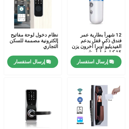
12 شهراً بطارية عمر
نظام دخول لوحة مفاتيح
فندق ذكي قفل يدعم
إلكترونية مصممة للسكن
الفيديليو أوبرا آخرون يزن
التجاري
15 كيلوغراماً مناسب
لحلول أمن الفنادق
إرسال استفسار
إرسال استفسار
المنزل
المنتجات
فيديوهات