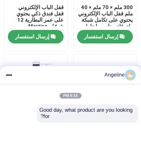
300 ملم × 70 ملم × 40
قفل الباب الإلكتروني
ملم قفل الباب الإلكتروني
قفل فندق ذكي يحتوي
معلومات عنا
يحتوي على تكامل شبكة
على عمر البطارية 12
واي فاي مناسب لحلول
شهرًا و Mortise
الأمن التجارية
70x95mm 62x95mm
إرسال استفسار
إرسال استفسار
جولة في المعمل
مناسبة لتحكم الوصول
إلى الفندق
رقابة جودة
Angeline
أخبار
6:16 PM
حالات
Good day, what product are you looking 
for?
نظام قفل إلكتروني 1.5
PMS Fidelio متوافق
اطلب اقتباس
كيلوغرام يقدم وصولاً آمناً
قفل فندق ذكي فضي
لغرف ضيوف الفندق
أسود 300 ملم X 70 ملم
X 40 ملم
Download