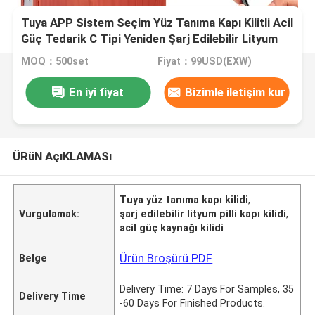
Tuya APP Sistem Seçim Yüz Tanıma Kapı Kilitli Acil
Güç Tedarik C Tipi Yeniden Şarj Edilebilir Lityum
Pil Kapıya Erişimi Sağlayan
MOQ：500set
Fiyat：99USD(EXW)
En iyi fiyat
Bizimle iletişim kur
ÜRüN AçıKLAMASı
Tuya yüz tanıma kapı kilidi
,
Vurgulamak:
şarj edilebilir lityum pilli kapı kilidi
,
acil güç kaynağı kilidi
Ürün Broşürü PDF
Belge
Delivery Time: 7 Days For Samples, 35
Delivery Time
-60 Days For Finished Products.