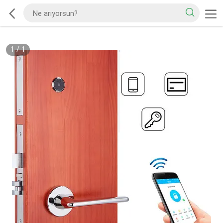
1
/
1