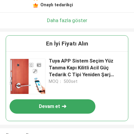
Onaylı tedarikçi
Daha fazla göster
En İyi Fiyatı Alın
Tuya APP Sistem Seçim Yüz
Tanıma Kapı Kilitli Acil Güç
Tedarik C Tipi Yeniden Şarj
Edilebilir Lityum Pil Kapıya
MOQ： 500set
Erişimi Sağlayan
Devam et