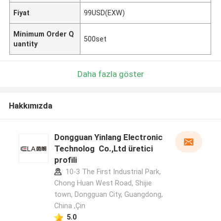
Fiyat
99USD(EXW)
Minimum Order Q
500set
uantity
Daha fazla göster
Hakkımızda
Dongguan Yinlang Electronic
Technolog Co.,Ltd üretici
profili
10-3 The First Industrial Park,
Chong Huan West Road, Shijie
town, Dongguan City, Guangdong,
China ,Çin
5.0