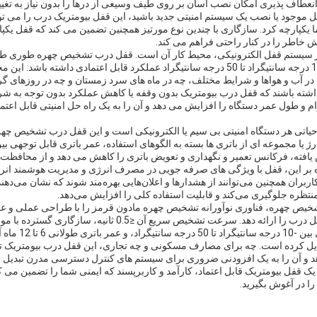
 این انعطاف پذیری امکان نصب آسان بر روی طیف وسیعی از درها را بدون نیاز به ت
فل موجود یا نصب یک سیستم امنیتی جدید باشید، این قفل بیومتریک درب را می تو
 یکپارچه کرد. سازگاری با چندین نوع مورتیز همچنین تضمین می کند که قفل یک
ش خاطر را در کنار راحتی فراهم می کند.
هر سیستم قفل الکترونیکی، محیط کار آن است. قفل درب تشخیص چهره طوری 
محدوده دمایی وسیعی از -10 درجه سانتیگراد تا 50 درجه سانتیگراد عملکرد قابل اعتمادی داشته
 در آب و هواها و شرایط مختلف، چه در ماه های سرد زمستان و چه در روزهای گر
 داشته باشند که قفل درب بیومتریک بدون وقفه یا کاهش عملکرد بدون توجه به ش
ام و طول عمر دستگاه را افزایش می دهد و آن را به یک راه حل امنیتی قابل اعتما
حیاتی هر دستگاه امنیتی بی سیم یا الکترونیکی است و این قفل درب تشخیص چهره 
 یافته، فرکانس تعمیر و نگهداری و تعویض باتری را کاهش می دهد و از محافظت 
وه بر این، قفل با ویژگی های صرفه جویی در مصرف انرژی و مدیریت هوشمند انر
ران همچنین می‌توانند از هشدارها و اعلان‌هایی بهره‌مند شوند که نشان می‌دهند
نتظره جلوگیری می‌کند و قابلیت استفاده کلی را افزایش می‌دهد.
یص چهره، فناوری نوآورانه تشخیص چهره مادون قرمز را با طراحی عملی و عمل
6068، توانایی کار در
یل کرده است. چه برای مصارف مسکونی و چه تجاری، این قفل درب بیومتریک ترک
دهد و آن را به یک افزودنی ضروری برای سیستم های کنترل دسترسی مدرن تبدیل م
 قفل بیومتریک قابل اعتماد، کارآمد و کاربرپسند که ایمنی شما را تضمین می ک
را در آغوش بگیرید.