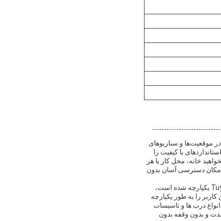
راحتی در موقعیت‌ها و سناریوهای
 CE و ISO9001، عملکرد قابل اعتماد و استانداردهای با کیفیت را
واهید خانه، محل کار یا هر
فراد مجاز امکان دسترسی آسان بدون
این قفل درب بیومتریک برای خانه‌های هوشمند که زندگی هوشمند در آن اولویت دارد، عالی است. با برنامه Tuya یکپارچه شده است،
کاربر را به طور یکپارچه
ا طیف گسترده ای از انواع درب ها و تاسیسات
اتری قابل توجه 6 تا 12 ماه، عملکرد طولانی مدت و بدون وقفه بدون