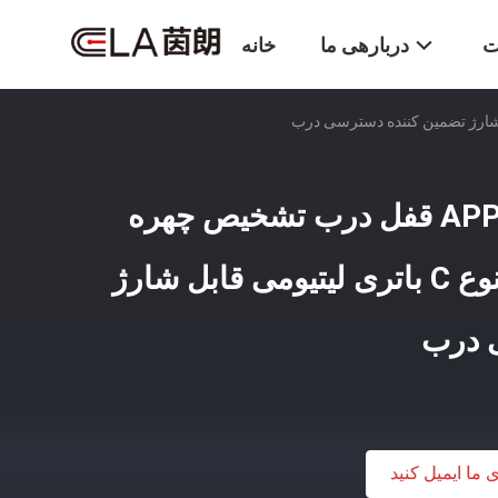
ت
دربارهی ما
خانه
انتخاب سیستم APP Tuya قفل درب تشخیص چهره
منبع تغذیه اضطراری نوع C باتری لیتیومی قابل شارژ
 درب
ی ما ایمیل کنید