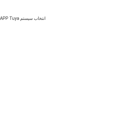
انتخاب سیستم APP Tuya قفل درب تشخیص چهره منبع تغذیه اضطراری نوع C باتری لیتیومی قابل شارژ تضمین کننده دسترسی درب