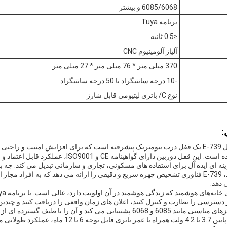
6085/6068 و بیشتر
برنامه Tuya
≤0.5 ثانیه
آلیاژ آلومینیوم CNC
370 میلی متر * 76 میلی متر * 27 میلی متر
-10 درجه سانتیگراد تا 50 درجه سانتیگراد
نوع C/ باتری لیتیومی قابل شارژ
:
قفل درب تشخیص چهره مدل E-739 یک قفل درب بیومتریک پیشرفته است که برای افزایش امنیت و 
کاربردی مختلف طراحی شده است. این قفل دوربین دارای گواهینامه
نه ای ایده آل برای استفاده های مسکونی، تجاری و سازمانی تبدیل می کند. چه بخ
منطقه محدودی را ایمن کنید، E-739 فناوری تشخیص چهره سریع و دقیقی را ارائه می دهد که به ا
ی دهد.
ر دسترسی را نظارت و کنترل کنند، اعلان های زمان واقعی را دریافت کنند و چندین 
مدیریت کنند. E-739 از مورتزهای مناسبی مانند 6085 و 6068 پشتیبانی می کند و آن را ب
سازگار می کند. نیاز به ولتاژ پایین 3.7 تا 4.2 ولت همراه با عمر ب