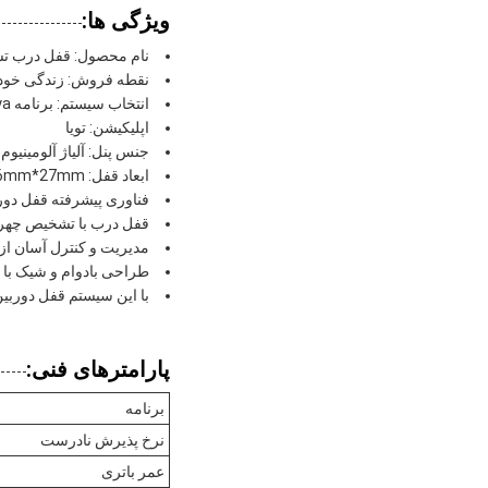
ویژگی ها:
نام محصول: قفل درب ت
نقطه فروش: زندگی خود ر
انتخاب سیستم: برنامه Tuya
اپلیکیشن: تویا
جنس پنل: آلیاژ آلومینیوم CNC
ابعاد قفل: 370mm*76mm*27mm
فناوری پیشرفته قفل دو
قفل درب با تشخیص چهره 
مدیریت و کنترل آسان از طر
طراحی بادوام و شیک با پانل
با این سیستم قفل دوربین
پارامترهای فنی:
برنامه
نرخ پذیرش نادرست
عمر باتری