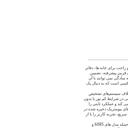
احت برای خانه ها، دفاتر
 قرمز پیشرفته، تضمین
 سادگی نمی توانند با آن
کسی است که به دنبال یک
خلاف سیستم‌های تشخیص
ی در شرایط کم نور یا بدون
 کند و عملکرد ثابتی را
های بیومتریک ذخیره شده در
دهی سریع، تجربه کاربر را با از
قفل درب تشخیص چهره که برای سازگاری با انواع تنظیمات درب طراحی شده است، از قفل های مناسب از جمله مدل های 6085 و