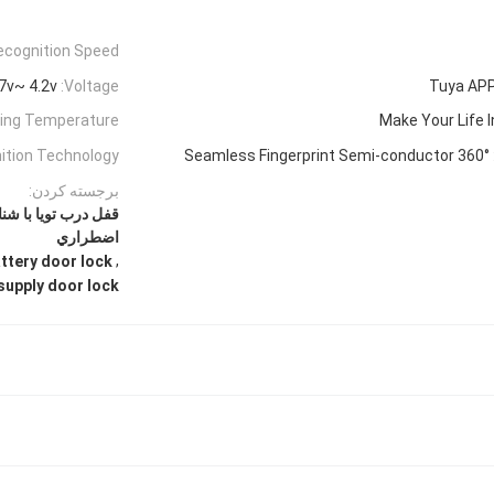
ecognition Speed:
7v~ 4.2v
Voltage:
Tuya AP
ing Temperature:
Make Your Life I
ition Technology:
360° Seamless Fingerprint Semi-conductor
برجسته کردن:
قفل درب تویا با شن
اضطراري
,
attery door lock
upply door lock