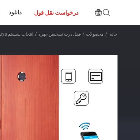
دانلود
درخواست نقل قول
خانه
/
محصولات
/
قفل درب تشخیص چهره
/
انتخاب سیستم APP Tuya قفل درب تشخیص چهره منبع تغذیه اضطراری نوع C باتری لیتیومی قابل شارژ تضمین کننده دسترسی درب