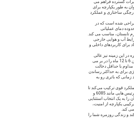
غییرات گسترده فراهم می
ان به طور یکپارچه برای
پارچگی ساختاری و عملکرد
طراحی شده است که در
 باشد. این محدوده دمای عملیاتی
م تابستان، مناسب می کند.
رایط آب و هوایی خارجی
د برای کاربردهای داخلی و
در این زمینه نیز عالی
است. این باتری با یک بار شارژ یا مجموعه ای از باتری ها بسته به الگوهای استفاده، عمر باتری قابل توجهی بین 6 تا 12 ماه را در بر می
مداوم با حداقل دخالت
ژی برای به حداکثر رساندن
 زمانی که باتری رو به
کرد قوی ترکیب می‌کند تا
یک تجربه بیومتریک عالی قفل درب را ارائه دهد. سرعت تشخیص سریع آن ≤0.5 ثانیه، سازگاری گسترده با مورتیس هایی مانند 6085 و
 دماهای بین -10 درجه سانتیگراد تا 50 درجه سانتیگراد، و عمر باتری طولانی 6 تا 12 ماه آن را به یک انتخاب استثنایی
یبی یکپارچه از امنیت،
ی کند.
ند و زندگی روزمره شما را