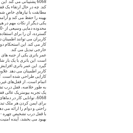
6068 پشتیبانی می کند.
کند. چه در حال ارتقاء یک ق
مطابقت با نیازهای خاص شما
بهینه را حفظ می کند و آرام
یکی دیگر از نکات مهم در 
گسترده، آن را برای استفاده
کاربران می توانند اطمینان
کار می کند. این استحکام دو
خارجی تبدیل می کند.
عمر باتری یکی از جنبه های 
گیرد. این عمر باتری افزایش
کاربر اطمینان می دهد. علا
کارایی طراحی شده است. کارب
اتمام است، از قفل‌های غیرم
به طور خلاصه، قفل درب تشخ
برای ایمن کردن هر ملک تبد
راحتی و دوام را ارائه می 
با قفل درب تشخیص چهره - یک
بهبود می بخشد، آینده امنیت 