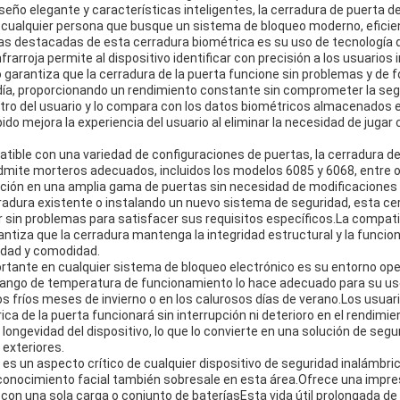
seño elegante y características inteligentes, la cerradura de puerta d
 cualquier persona que busque un sistema de bloqueo moderno, eficient
cas destacadas de esta cerradura biométrica es su uso de tecnología 
infrarroja permite al dispositivo identificar con precisión a los usuario
o garantiza que la cerradura de la puerta funcione sin problemas y de
ía, proporcionando un rendimiento constante sin comprometer la seg
ostro del usuario y lo compara con los datos biométricos almacenados 
do mejora la experiencia del usuario al eliminar la necesidad de jugar c
tible con una variedad de configuraciones de puertas, la cerradura d
dmite morteros adecuados, incluidos los modelos 6085 y 6068, entre ot
lación en una amplia gama de puertas sin necesidad de modificacione
adura existente o instalando un nuevo sistema de seguridad, esta cer
 sin problemas para satisfacer sus requisitos específicos.La compatib
tiza que la cerradura mantenga la integridad estructural y la funcio
idad y comodidad.
rtante en cualquier sistema de bloqueo electrónico es su entorno ope
ango de temperatura de funcionamiento lo hace adecuado para su uso
os fríos meses de invierno o en los calurosos días de verano.Los usuar
ica de la puerta funcionará sin interrupción ni deterioro en el rendim
a longevidad del dispositivo, lo que lo convierte en una solución de seg
 exteriores.
a es un aspecto crítico de cualquier dispositivo de seguridad inalámbric
conocimiento facial también sobresale en esta área.Ofrece una impre
con una sola carga o conjunto de bateríasEsta vida útil prolongada de 