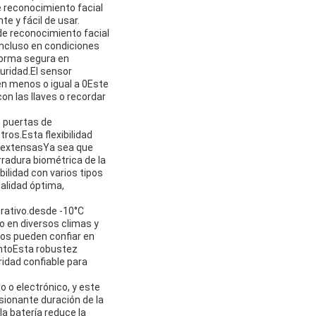
e reconocimiento facial
e y fácil de usar.
de reconocimiento facial
s incluso en condiciones
 forma segura en
uridad.El sensor
en menos o igual a 0Este
on las llaves o recordar
e puertas de
ros.Esta flexibilidad
s extensasYa sea que
radura biométrica de la
ilidad con varios tipos
nalidad óptima,
rativo.desde -10°C
 en diversos climas y
ios pueden confiar en
ientoEsta robustez
uridad confiable para
o o electrónico, y este
sionante duración de la
la batería reduce la