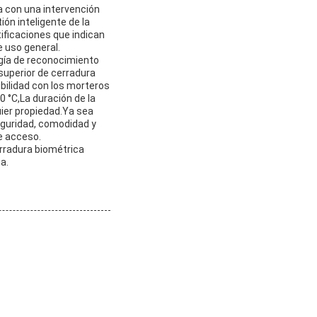
a con una intervención
ón inteligente de la
ificaciones que indican
e uso general.
ogía de reconocimiento
 superior de cerradura
bilidad con los morteros
 °C,La duración de la
uier propiedad.Ya sea
eguridad, comodidad y
e acceso.
erradura biométrica
a.