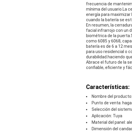
frecuencia de mantenimi
mínima del usuario.La ce
energía para maximizar l
cuando la batería se est
En resumen, la cerradur
facial infrarrojo con un
biométrica de la puerta
como 6085 y 6068, capac
batería es de 6 a 12 mes
para uso residencial o 
durabilidad.haciendo qu
Abrace el futuro de la 
confiable, eficiente y f
Características:
Nombre del producto:
Punto de venta: haga 
Selección del sistem
Aplicación: Tuya
Material del panel: a
Dimensión del canda