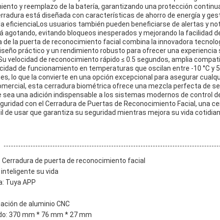
ento y reemplazo de la batería, garantizando una protección continu
rradura está diseñada con características de ahorro de energía y gesti
a eficienciaLos usuarios también pueden beneficiarse de alertas y not
á agotando, evitando bloqueos inesperados y mejorando la facilidad d
a de la puerta de reconocimiento facial combina la innovadora tecnol
 diseño práctico y un rendimiento robusto para ofrecer una experiencia
.Su velocidad de reconocimiento rápido ≤ 0.5 segundos, amplia compati
idad de funcionamiento en temperaturas que oscilan entre -10 °C y 50
es, lo que la convierte en una opción excepcional para asegurar cualq
comercial, esta cerradura biométrica ofrece una mezcla perfecta de s
e sea una adición indispensable a los sistemas modernos de control d
seguridad con el Cerradura de Puertas de Reconocimiento Facial, una c
ácil de usar que garantiza su seguridad mientras mejora su vida cotidian
 Cerradura de puerta de reconocimiento facial
inteligente su vida
a: Tuya APP
leación de aluminio CNC
do: 370 mm * 76 mm * 27 mm