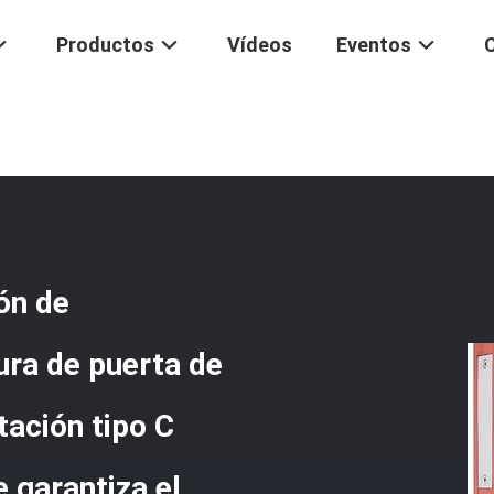
Productos
Vídeos
Eventos
ento De Cara
/
Tuya APP Sistema De Selección De Reconocimiento Fac
tiza El Acceso A La Puerta
ón de
ura de puerta de
ación tipo C
e garantiza el