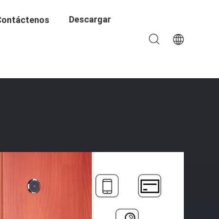
Descargar
Contáctenos
ial Cerradura De Puerta De Emergencia Fuente De