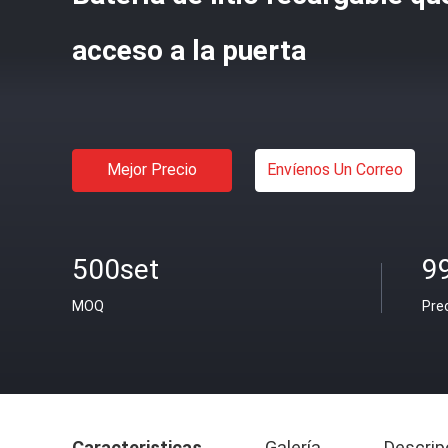
acceso a la puerta
Mejor Precio
Envíenos Un Correo
500set
9
MOQ
Pre
Caracteristicas
Galería
Descrip