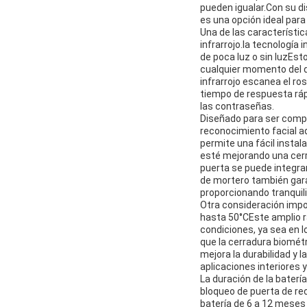
pueden igualar.Con su di
es una opción ideal para
Una de las característi
infrarrojo.la tecnología 
de poca luz o sin luzEst
cualquier momento del d
infrarrojo escanea el r
tiempo de respuesta rápi
las contraseñas.
Diseñado para ser compa
reconocimiento facial a
permite una fácil insta
esté mejorando una cerr
puerta se puede integrar
de mortero también garan
proporcionando tranquil
Otra consideración impo
hasta 50°CEste amplio r
condiciones, ya sea en l
que la cerradura biométr
mejora la durabilidad y l
aplicaciones interiores y
La duración de la baterí
bloqueo de puerta de re
batería de 6 a 12 meses 