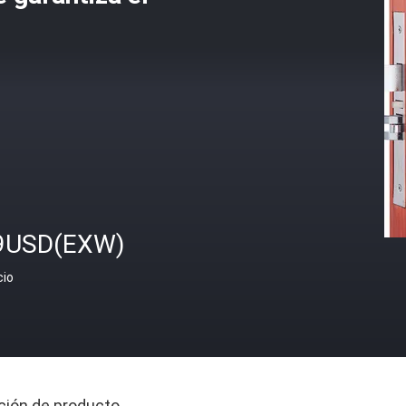
9USD(EXW)
cio
ción de producto