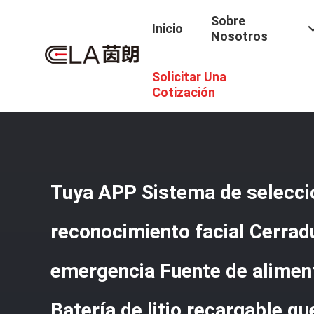
Sobre
Inicio
Nosotros
Solicitar Una
Inicio
/
Productos
/
Cerradura De Puerta Del Reconocimi
Alimentación Tipo C Batería De Litio Recargable Que Garan
Cotización
Tuya APP Sistema de selecci
reconocimiento facial Cerrad
emergencia Fuente de aliment
Batería de litio recargable qu