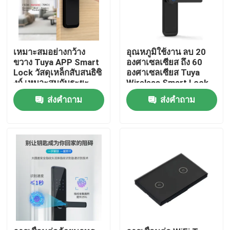
เหมาะสมอย่างกว้าง
อุณหภูมิใช้งาน ลบ 20
ขวาง Tuya APP Smart
องศาเซลเซียส ถึง 60
Lock วัสดุเหล็กสับสนธิซิ
องศาเซลเซียส Tuya
งก์ เหมาะสมกับระยะ
Wireless Smart Lock
ความชื้น 20%-90% ให้
ประตูหนา 38 ถึง 70
ส่งคำถาม
ส่งคำถาม
คุณสมบัติความปลอดภัย
มิลลิเมตร ระบบล็อค
อัจฉริยะ
บ้าน
สินค้า
วิดีโอ