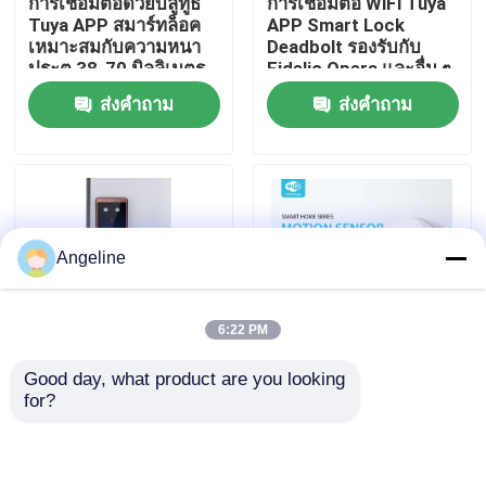
การเชื่อมต่อด้วยบลูทูธ
การเชื่อมต่อ WiFi Tuya
Tuya APP สมาร์ทล็อค
APP Smart Lock
เหมาะสมกับความหนา
Deadbolt รองรับกับ
เกี่ยวกับเรา
ประตู 38-70 มิลลิเมตร
Fidelio Opera และอื่น ๆ
การควบคุมการเข้าถึงที่
ส่งคำถาม
ส่งคำถาม
ปลอดภัย
ทัวร์โรงงาน
ควบคุมคุณภาพ
Angeline
ข่าว
6:22 PM
กรณี
Good day, what product are you looking 
สับสนธิซิงก์ Tuya
เหมาะสมอย่างกว้าง
for?
Wireless Smart Lock
ขวาง Tuya Wireless
ขอใบเสนอราคา
แบตเตอรี่ลิตยูมที่
Smart Lock Deadbolt
สามารถชาร์จได้
การแก้ไขความปลอดภัย
สําหรับอสังหาริมทรัพย์
Download
ส่งคำถาม
ส่งคำถาม