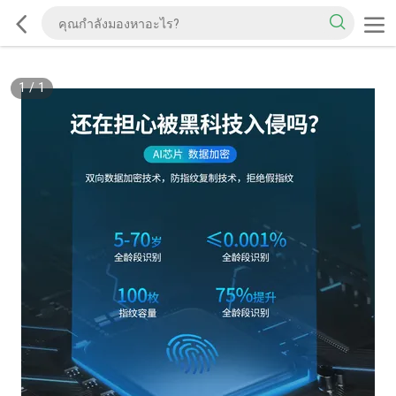
1
/
1