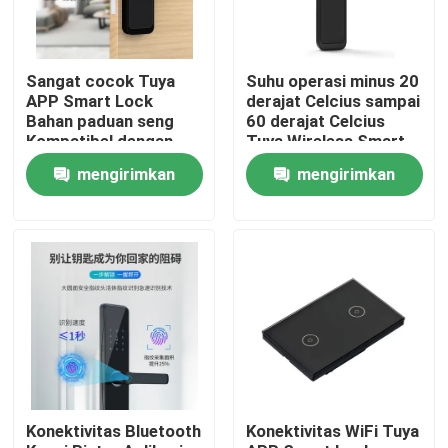
Sangat cocok Tuya
Suhu operasi minus 20
APP Smart Lock
derajat Celcius sampai
Bahan paduan seng
60 derajat Celcius
Kompatibel dengan
Tuya Wireless Smart
kisaran kelembaban
Lock ketebalan pintu
mengirimkan
mengirimkan
20%-90% Menawarkan
38 sampai 70
fitur keamanan
milimeter sistem kunci
permintaan
permintaan
pintar
Rumah
Produk
Konektivitas Bluetooth
Konektivitas WiFi Tuya
Video