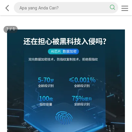
1
/
1