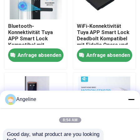
Über uns
Bluetooth-
WiFi-Konnektivität
Konnektivität Tuya
Tuya APP Smart Lock
Werksbesichtigung
APP Smart Lock
Deadbolt Kompatibel
Kompatibel mit
mit Fidelio Opera und
Türdicke 38-70mm
anderen sichere
Anfrage absenden
Anfrage absenden
mit 4 AA-Batterien
Zugangskontrolllösung
Qualitätskontrolle
Neuigkeiten
Rechtssachen
Angeline
Bitte um ein Angebot
8:54 AM
Good day, what product are you looking 
Zinklegierung Tuya
Umfassend geeignet
Download