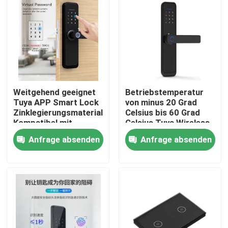
Weitgehend geeignet
Betriebstemperatur
Tuya APP Smart Lock
von minus 20 Grad
Zinklegierungsmaterial
Celsius bis 60 Grad
Kompatibel mit
Celsius Tuya Wireless
Luftfeuchtigkeit
Smart Lock Türdicke
Anfrage absenden
Anfrage absenden
20%-90% bietet
38 bis 70 Millimeter
Sicherheitsmerkmale
Zu Hause
Produkte
Videos