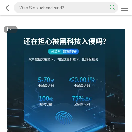
1
/
1