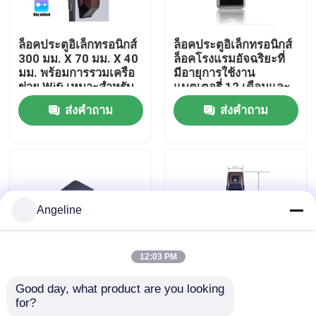
เกี่ยวกับเรา
ล็อคประตูอิเล็กทรอนิกส์
ล็อคประตูอิเล็กทรอนิกส์
300 มม. X 70 มม. X 40
ล็อคโรงแรมอัจฉริยะที่
มม. พร้อมการรวมเครือ
มีอายุการใช้งาน
ทัวร์โรงงาน
ข่าย Wifi เหมาะสำหรับ
แบตเตอรี่ 12 เดือนและ
โซลูชั่นความปลอดภัย
ร่อง 70x95 มม. 62x95
ส่งคำถาม
ส่งคำถาม
เชิงพาณิชย์
มม. เหมาะสำหรับการ
ควบคุมการเข้าถึงของ
ควบคุมคุณภาพ
โรงแรม
ข่าว
Angeline
กรณี
12:03 PM
ขอใบเสนอราคา
Good day, what product are you looking 
PMS Fidelio ระบบล็อก
PMS Fidelio สมัคร
for?
อิเล็กทรอนิกส์ 1.5
สมาธิ โรงแรมล็อคสมาธิ
Download