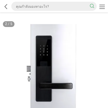
2
/
5