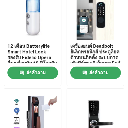
12 เดือน Batterylife
เครื่องยนต์ Deadbolt
Smart Hotel Lock
อิเล็กทรอนิกส์ ประตูล็อค
รองรับ Fidelio Opera
ด้านบนติดตั้ง ระบบการ
อื่นๆ น้ําหนัก 15 กิโลกรัม
เข้าคีย์พาดอิเล็กทรอนิกส์
เหมาะสําหรับการแก้ไข
ออกแบบสําหรับอาคาร
ส่งคำถาม
ส่งคำถาม
ความปลอดภัยของ
อาศัยการค้า
โรงแรม
บ้าน
สินค้า
วิดีโอ