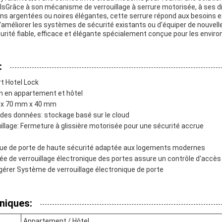
elsGrâce à son mécanisme de verrouillage à serrure motorisée, à ses 
ons argentées ou noires élégantes, cette serrure répond aux besoins ex
 d'améliorer les systèmes de sécurité existants ou d'équiper de nouvell
urité fiable, efficace et élégante spécialement conçue pour les envir
:
t Hotel Lock
ion en appartement et hôtel
 x 70 mm x 40 mm
des données: stockage basé sur le cloud
llage: Fermeture à glissière motorisée pour une sécurité accrue
que de porte de haute sécurité adaptée aux logements modernes
e de verrouillage électronique des portes assure un contrôle d'accès 
à gérer Système de verrouillage électronique de porte
niques:
Appartement / Hôtel