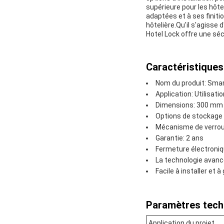
supérieure pour les hôt
adaptées et à ses finiti
hôtelière.Qu'il s'agisse
Hotel Lock offre une séc
Caractéristiques
Nom du produit: Smar
Application: Utilisat
Dimensions: 300 mm
Options de stockage 
Mécanisme de verroui
Garantie: 2 ans
Fermeture électroni
La technologie avancé
Facile à installer et 
Paramètres tech
Application du projet