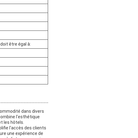
oit être égal à:
 commodité dans divers
combine l'esthétique
t les hôtels.
lifie l'accès des clients
sure une expérience de