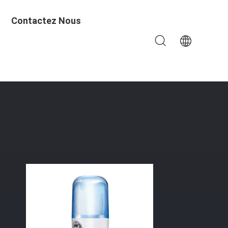
Contactez Nous
En Charge Fidelio Opera Et D'autres Pesant 15 Kg, Adaptée