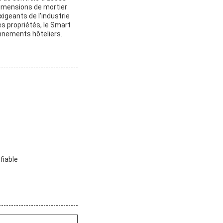
dimensions de mortier
igeants de l'industrie
es propriétés, le Smart
onnements hôteliers.
fiable