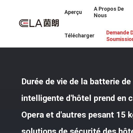
A Propos De
Aperçu
Nous
Demande 
Aperçu
/
Produits
/
Serrure Intelligente D'hôtel
/
Durée De
Télécharger
Aux Solutions De Sécurité Des Hôtels
Soumissio
Durée de vie de la batterie de
intelligente d'hôtel prend en 
Opera et d'autres pesant 15 
solutions de sécurité des hôt