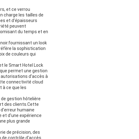
rs, et ce verrou
 charge les tailles de
tes et d'épaisseurs
riété peuvent
onomisant du temps et en
noir.fournissant un look
réfère la sophistication
oix de couleurs qui
et le Smart Hotel Lock
nique permet une gestion
 autorisations d'accès à
tte connectivité cloud
t à ce que les
de gestion hôtelière
rt des clients.Cette
e d'erreur humaine
e et d'une expérience
 une plus grande
rie de précision, des
n de contrôle d'accès