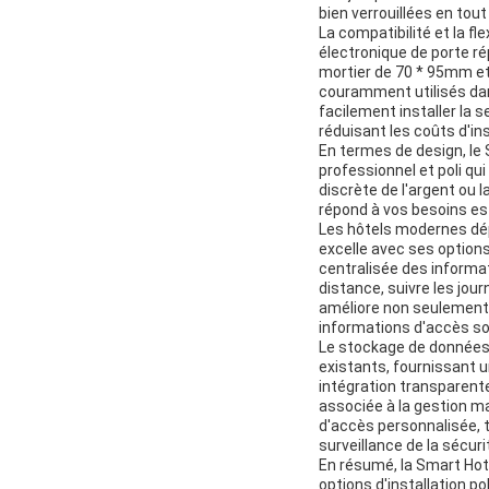
bien verrouillées en tou
La compatibilité et la fl
électronique de porte ré
mortier de 70 * 95mm et
couramment utilisés dan
facilement installer la
réduisant les coûts d'ins
En termes de design, le 
professionnel et poli qu
discrète de l'argent ou 
répond à vos besoins es
Les hôtels modernes dép
excelle avec ses option
centralisée des informat
distance, suivre les jou
améliore non seulement l'
informations d'accès soi
Le stockage de données 
existants, fournissant 
intégration transparente
associée à la gestion ma
d'accès personnalisée, t
surveillance de la sécur
En résumé, la Smart Hote
options d'installation p