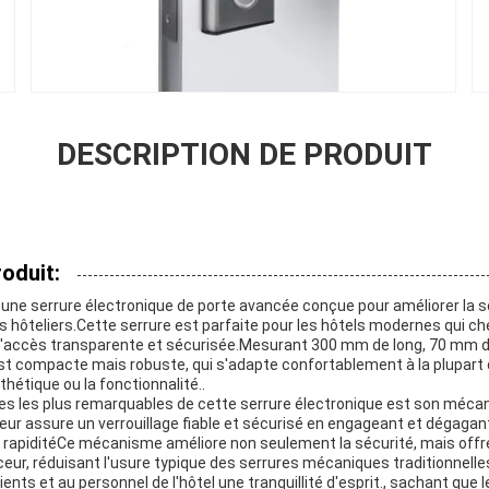
DESCRIPTION DE PRODUIT
oduit:
 une serrure électronique de porte avancée conçue pour améliorer la 
hôteliers.Cette serrure est parfaite pour les hôtels modernes qui che
 d'accès transparente et sécurisée.Mesurant 300 mm de long, 70 mm 
est compacte mais robuste, qui s'adapte confortablement à la plupart
étique ou la fonctionnalité..
ues les plus remarquables de cette serrure électronique est son mécan
ur assure un verrouillage fiable et sécurisé en engageant et dégaga
t rapiditéCe mécanisme améliore non seulement la sécurité, mais off
ur, réduisant l'usure typique des serrures mécaniques traditionnelle
lients et au personnel de l'hôtel une tranquillité d'esprit., sachant qu