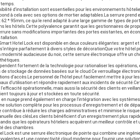
t temps.
exibilité d'installation sont essentielles pour les environnements hôtelie
pond à cela avec ses options de mortier adaptables.La serrure prend en
 62 * 95mm, ce qui le rend adapté à une large gamme de types de por
s les hôtels.Cette polyvalence garantit que les gestionnaires de prop
 serrure sans modifications importantes des portes existantes, en éc
tallation.
Smart Hotel Lock est disponible en deux couleurs élégantes: argent et 
i s'intègre parfaitement à divers styles de décorationQue votre hôtel p
la modernité audacieuse du noir, cette serrure électronique offre un ch
thétiques.
endent fortement de la technologie pour rationaliser les opérations, 
s de stockage de données basées sur le cloud.Ce verrouillage électro
ions d'accès.Le personnel de l'hôtel peut facilement mettre à jour les
rnaux d'utilisation et répondre rapidement aux incidents de sécurité.Ce
efficacité opérationnelle, mais aussi la sécurité des clients en veillan
ent toujours à jour et stockées en toute sécurité.
en nuage prend également en charge l'intégration avec les systèmes 
une solution complète pour les processus d'enregistrement et de dépa
 contribue à réduire les charges administratives et minimise le risqu
nuelle des clésLes clients bénéficient d'un enregistrement plus rapid
andis que les opérateurs hôteliers acquièrent un meilleur contrôle et
ité des chambres.
l Lock est une serrure électronique de pointe qui combine une ingénie
olyvalentes,et une connectivité cloud moderne pour fournir une solutio