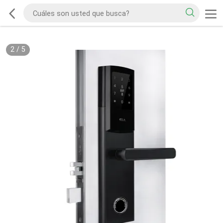
2
/
5