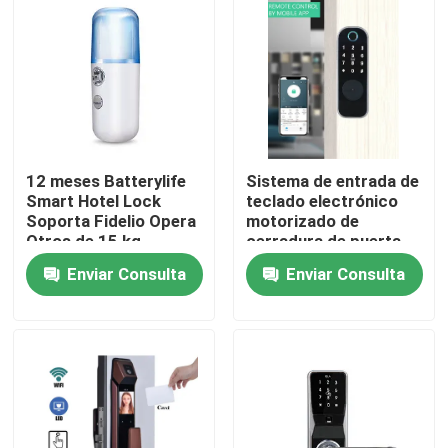
12 meses Batterylife
Sistema de entrada de
Smart Hotel Lock
teclado electrónico
Soporta Fidelio Opera
motorizado de
Otros de 15 kg
cerradura de puerta
Adecuado para
electrónica de
Enviar Consulta
Enviar Consulta
soluciones de
superficie diseñado
seguridad de hoteles
para uso residencial y
En casa
comercial
Productos
Los vídeos