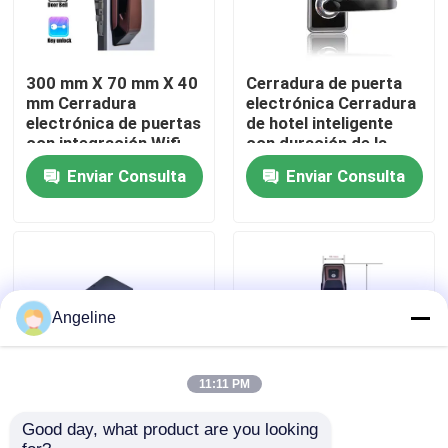
Sobre nosotros
300 mm X 70 mm X 40
Cerradura de puerta
mm Cerradura
electrónica Cerradura
Recorrido por la fábrica
electrónica de puertas
de hotel inteligente
con integración Wifi
con duración de la
de red adecuada para
batería de 12 meses y
Enviar Consulta
Enviar Consulta
soluciones de
Mortise 70x95mm
Control de calidad
seguridad
62x95mm Adecuado
comerciales
para el control de
acceso al hotel
Noticias
Casos de trabajo
Angeline
Solicitar una cita
11:11 PM
Good day, what product are you looking 
PMS Fidelio Sistema
Cerradura inteligente
Download