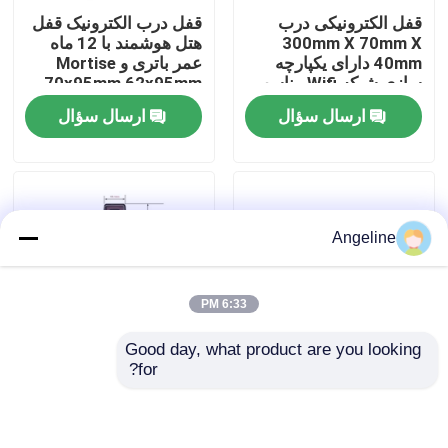
قفل الکترونیکی درب
قفل درب الکترونیک قفل
300mm X 70mm X
هتل هوشمند با 12 ماه
درباره ما
40mm دارای یکپارچه
عمر باتری و Mortise
سازی شبکه Wifi مناسب
70x95mm 62x95mm
برای راه حل های امنیتی
مناسب برای کنترل
ارسال سؤال
ارسال سؤال
تور کارخانه
تجاری
دسترسی هتل
کنترل کیفیت
Angeline
اخبار
6:33 PM
موارد
Good day, what product are you looking 
for?
PMS Fidelio سطح نصب
PMS Fidelio سازگار با
درخواست نقل قول
شده قفل هتل هوشمند
قفل هتل هوشمند نقره
1.5 کیلوگرم سیستم قفل
سیاه 300 میلی متر X 70
الکترونیکی دسترسی امن
میلی متر X 40 میلی متر
Download