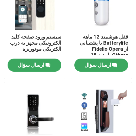
قفل هوشمند 12 ماهه
سیستم ورود صفحه کلید
Batterylife با پشتیبانی
الکترونیکی مجهز به درب
از Fidelio Opera
الکتریکی موتوریزه
Others با وزن 15
کیلوگرم مناسب برای راه
ارسال سؤال
ارسال سؤال
حل های امنیتی هتل
خونه
محصولات
ویدیو