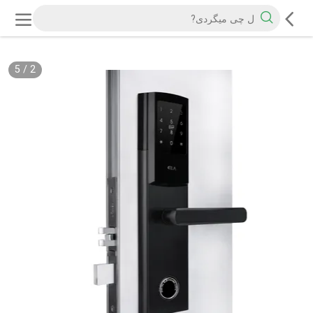
5
/
2