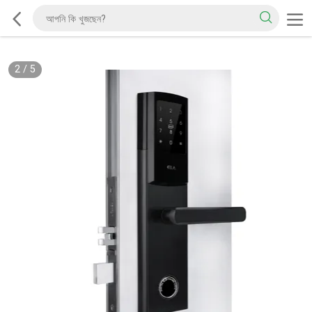
2
/
5