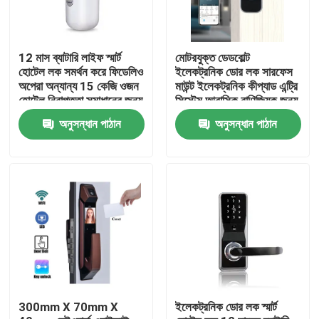
12 মাস ব্যাটারি লাইফ স্মার্ট
মোটরযুক্ত ডেডবোল্ট
হোটেল লক সমর্থন করে ফিডেলিও
ইলেকট্রনিক ডোর লক সারফেস
অপেরা অন্যান্য 15 কেজি ওজন
মাউন্ট ইলেকট্রনিক কীপ্যাড এন্ট্রি
হোটেল নিরাপত্তা সমাধানের জন্য
সিস্টেম আবাসিক বাণিজ্যিক জন্য
উপযুক্ত
ডিজাইন করা
অনুসন্ধান পাঠান
অনুসন্ধান পাঠান
বাড়ি
পণ্য
300mm X 70mm X
ইলেকট্রনিক ডোর লক স্মার্ট
ভিডিও