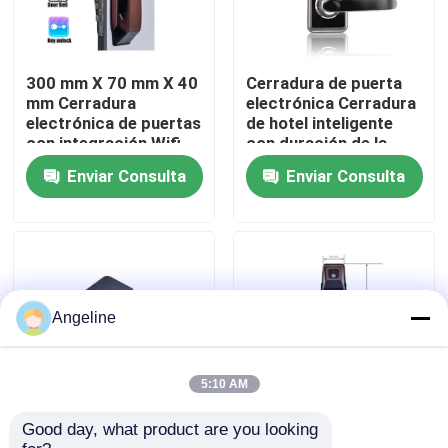
Sobre nosotros
300 mm X 70 mm X 40
Cerradura de puerta
mm Cerradura
electrónica Cerradura
Recorrido por la fábrica
electrónica de puertas
de hotel inteligente
con integración Wifi
con duración de la
de red adecuada para
batería de 12 meses y
Enviar Consulta
Enviar Consulta
soluciones de
Mortise 70x95mm
Control de calidad
seguridad
62x95mm Adecuado
comerciales
para el control de
acceso al hotel
Noticias
Casos de trabajo
Angeline
Solicitar una cita
5:10 AM
Good day, what product are you looking 
PMS Fidelio Sistema
Cerradura inteligente
Download