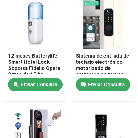
12 meses Batterylife
Sistema de entrada de
Smart Hotel Lock
teclado electrónico
Soporta Fidelio Opera
motorizado de
Otros de 15 kg
cerradura de puerta
Adecuado para
electrónica de
Enviar Consulta
Enviar Consulta
soluciones de
superficie diseñado
seguridad de hoteles
para uso residencial y
En casa
comercial
Productos
Los vídeos