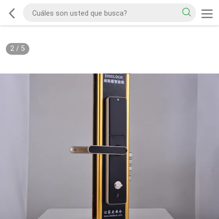
2
/
5