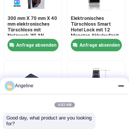
Über uns
300 mm X 70 mm X 40
Elektronisches
mm elektronisches
Türschloss Smart
Türschloss mit
Hotel Lock mit 12
Werksbesichtigung
Netzwerk-WLAN-
Monaten Akkulaufzeit
Integration geeignet
und Mortise 70x95mm
Anfrage absenden
Anfrage absenden
für kommerzielle
62x95mm Geeignet
Sicherheitslösungen
für Hotel-
Qualitätskontrolle
Zugriffskontrolle
Neuigkeiten
Angeline
Rechtssachen
4:03 AM
Bitte um ein Angebot
Good day, what product are you looking 
Pms Fidelio Surface
PMS Fidelio
for?
Mounted Smart Hotel
Kompatibles Smart
Download