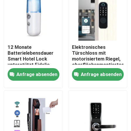
12 Monate
Elektronisches
Batterielebensdauer
Türschloss mit
Smart Hotel Lock
motorisiertem Riegel,
unterstützt Fidelio
oberflächenmontiertes
Opera Andere mit
elektronisches
Anfrage absenden
Anfrage absenden
einem Gewicht von 15
Tastatur-
kg geeignet für
Zugangssystem,
Hotelsicherheitslösungen
konzipiert für den
Zu Hause
privaten und
gewerblichen Bereich
Produkte
Videos