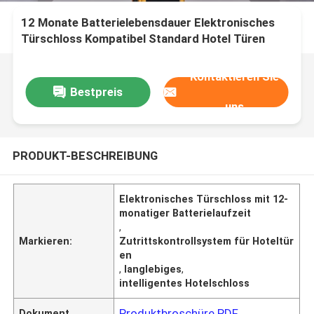
12 Monate Batterielebensdauer Elektronisches
Türschloss Kompatibel Standard Hotel Türen
Dauerhafte Zugangskontrollsysteme für die
Gastfreundschaft
Kontaktieren Sie
Bestpreis
uns
PRODUKT-BESCHREIBUNG
Elektronisches Türschloss mit 12-
monatiger Batterielaufzeit
,
Markieren:
Zutrittskontrollsystem für Hoteltür
en
,
langlebiges
,
intelligentes Hotelschloss
Produktbroschüre PDF
Dokument