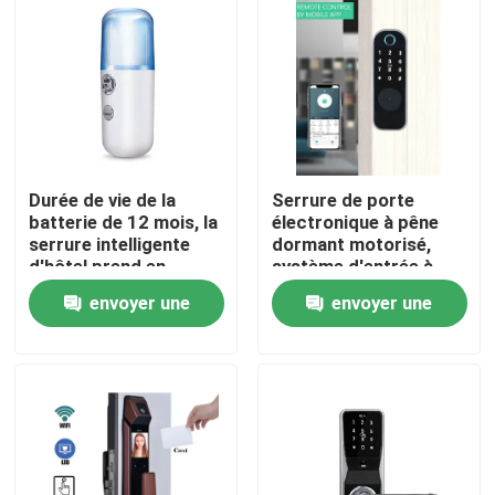
Durée de vie de la
Serrure de porte
batterie de 12 mois, la
électronique à pêne
serrure intelligente
dormant motorisé,
d'hôtel prend en
système d'entrée à
charge Fidelio Opera
clavier électronique
envoyer une
envoyer une
et d'autres pesant 15
monté en surface,
kg, adaptée aux
conçu pour les usages
À la maison
demande
demande
solutions de sécurité
résidentiels et
des hôtels
commerciaux
Produits
Vidéos