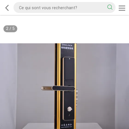
2
/
5