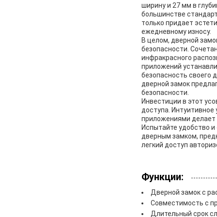
ширину и 27 мм в глуб
большинстве стандарт
только придает эстети
ежедневному износу.
В целом, дверной зам
безопасности. Сочетан
инфракрасного распоз
приложений устанавлив
безопасность своего 
дверной замок предла
безопасности.
Инвестиции в этот ус
доступа. Интуитивное
приложениями делает е
Испытайте удобство и
дверным замком, пред
легкий доступ автори
Функции:
Дверной замок с ра
Совместимость с пр
Длительный срок сл