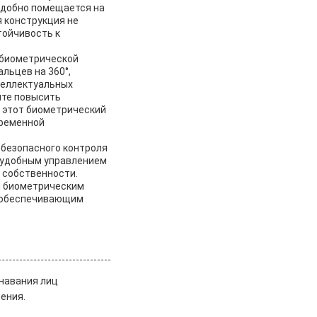
 удобно помещается на
 конструкция не
тойчивость к
 биометрической
льцев на 360°,
теллектуальных
ите повысить
, этот биометрический
временной
 безопасного контроля
 удобным управлением
 собственности.
м биометрическим
и обеспечивающим
навания лиц
ения.