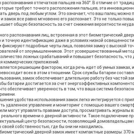
 распознавания отпечатков пальцев на 360°. В отличие от тради
которые требуют точного расположения пальцев, эта инновацион
ть дверь под любым углом. Это означает, что ваш палец можно 
 и замок все равно мгновенно его распознает. Это не только пов
овышает общую безопасность за счет снижения вероятности неуд
ого распознавания лиц, встроенная в этот биометрический двер
 и точную идентификацию даже в условиях низкой освещенности 
 фиксируют подробные черты лица, позволяя замку с высокой то
ователей от злоумышленников. Этот усовершенствованный мето
количество ложных срабатываний и повышает безопасность, что 
для коммерческих приложений.
вляется решающим фактором, когда речь идет об умных замках, и
евосходит всех в этом отношении. Срок службы батареи составля
льзования, замок обеспечивает длительную работу без частой за
жбы батареи достигается за счет энергоэффективных компоненто
что обеспечивает уверенность в том, что ваша система безопасн
ремени.
шения удобства использования замок легко интегрируется с при
ть удаленное управление и мониторинг с помощью вашего смарт
ели могут управлять правами доступа, просматривать журналы в
 реального времени о дверной активности. Такое подключение п
лектуальный центр безопасности, позволяющий домовладельцам 
о своей собственностью, где бы они ни находились.
 биометрический дверной замок имеет компактные размеры: 370 мм