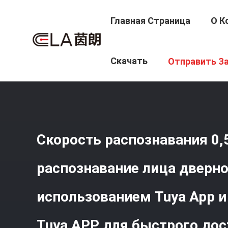
Главная Страница
О К
Главная Страница
/
Продукция
/
Замок Распознавани
Скачать
Отправить З
Системы Tuya APP Для Быстрого Доступа
Скорость распознавания 0,
распознавание лица дверно
использованием Tuya App 
Tuya APP для быстрого дос