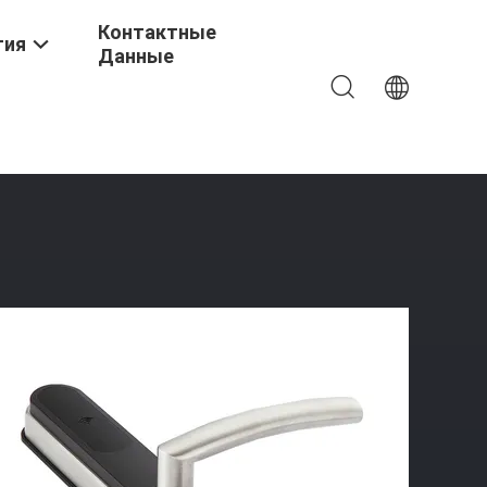
Контактные
тия
Данные
 Дверной Замок С Использованием Tuya App И Выбор