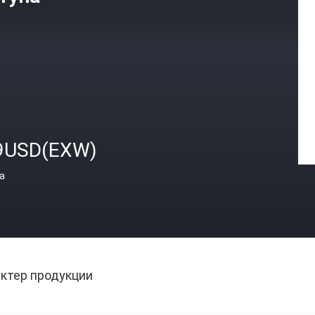
9USD(EXW)
а
ктер продукции