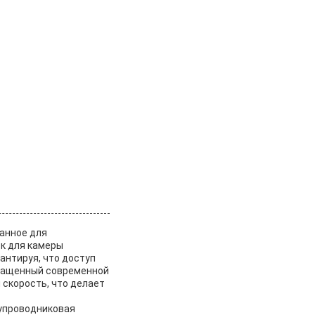
анное для
ок для камеры
антируя, что доступ
снащенный современной
скорость, что делает
лупроводниковая