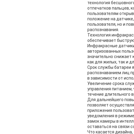
технология бесшовного
отпечатков пальцев, 
пользователям открыва
положение на датчике,
пользователя, но и п
распознавания.
Технология инфракрасн
обеспечивает быструю
Инфракрасные датчики
авторизованных польз
значительно снижает 
как для жилых, так и 
Срок службы батареи я
распознаванием лиц пр
в зависимости от испо
Увеличение срока слу
управления питанием, 
течение длительного в
Для дальнейшего повы
позволяет осуществля
приложения пользоват
уведомления в режиме
замок камеры в интел
оставаться на связи с
Что касается дизайна,