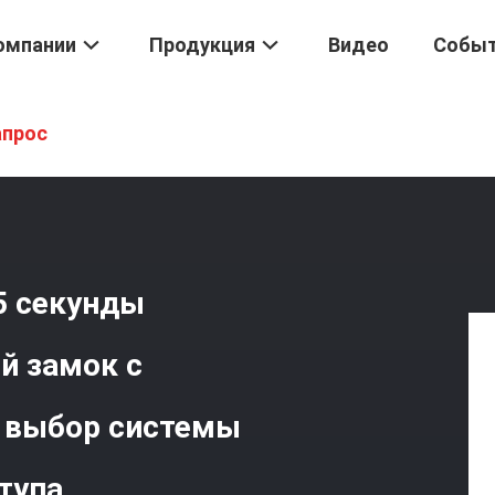
омпании
Продукция
Видео
Собы
я Лиц
/
Скорость Распознавания 0,5 Секунды Распознавание Лица
апрос
5 секунды
й замок с
и выбор системы
тупа