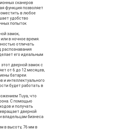
ционных сканеров
ная функция позволяет
поместить в любое
ышает удобство
ачных попыток
ной замок,
или в ночное время.
чностью отличать
д распознавания
делает его идеальным
 этот дверной замок с
ет от 6 до 12 месяцев,
мены батареи.
в и интеллектуального
ости будет работать в
ложением Tuya, что
фона. С помощью
ходов и получать
ревращает дверной
и владельцам бизнеса
 в высоту, 76 мм в