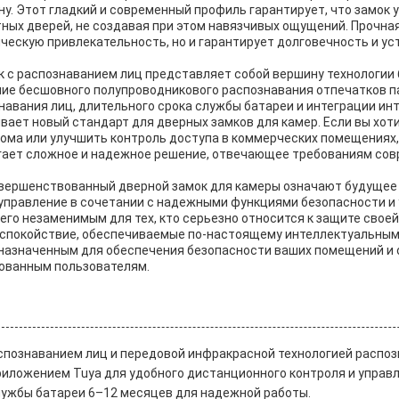
ину. Этот гладкий и современный профиль гарантирует, что замок
ных дверей, не создавая при этом навязчивых ощущений. Прочная
ческую привлекательность, но и гарантирует долговечность и ус
ок с распознаванием лиц представляет собой вершину технологии
ие бесшовного полупроводникового распознавания отпечатков па
навания лиц, длительного срока службы батареи и интеграции ин
ает новый стандарт для дверных замков для камер. Если вы хот
дома или улучшить контроль доступа в коммерческих помещениях
гает сложное и надежное решение, отвечающее требованиям со
овершенствованный дверной замок для камеры означают будущее
 управление в сочетании с надежными функциями безопасности и
го незаменимым для тех, кто серьезно относится к защите своей
 спокойствие, обеспечиваемые по-настоящему интеллектуальны
назначенным для обеспечения безопасности ваших помещений 
зованным пользователям.
спознаванием лиц и передовой инфракрасной технологией распоз
иложением Tuya для удобного дистанционного контроля и управл
ужбы батареи 6–12 месяцев для надежной работы.