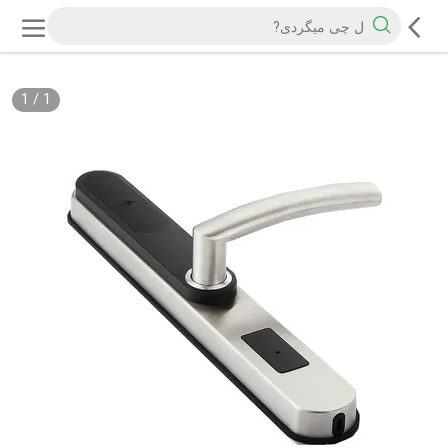
1
/
1