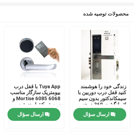
محصولات توصیه شده
زندگی خود را هوشمند
Tuya App با قفل درب
کنید قفل درب دوربین با
بیومتریک سازگار مناسب
خونه
سیمکاندکتور بدون سیم
Mortise 6085 6068 و
اثر انگشت 360 درجه
سیستم کنترل دسترسی
برای کنترل و امنیت
امن تر برای ساختمان
محصولات
ارسال سؤال
ارسال سؤال
های تجاری
ویدیو