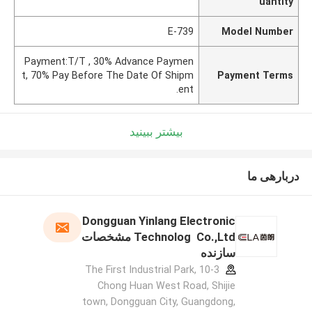
uantity
E-739
Model Number
Payment:T/T , 30% Advance Paymen
t, 70% Pay Before The Date Of Shipm
Payment Terms
ent.
بیشتر ببینید
دربارهی ما
Dongguan Yinlang Electronic
Technolog Co.,Ltd مشخصات
سازنده
10-3 The First Industrial Park,
Chong Huan West Road, Shijie
town, Dongguan City, Guangdong,