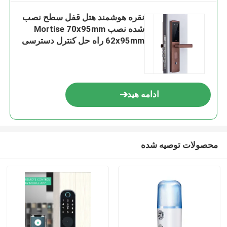
نقره هوشمند هتل قفل سطح نصب
شده نصب Mortise 70x95mm
62x95mm راه حل کنترل دسترسی
امن پایدار
ادامه هید
محصولات توصیه شده