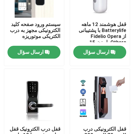
قفل هوشمند 12 ماهه
سیستم ورود صفحه کلید
Batterylife با پشتیبانی
الکترونیکی مجهز به درب
از Fidelio Opera
الکتریکی موتوریزه
Others با وزن 15
کیلوگرم مناسب برای راه
ارسال سؤال
ارسال سؤال
حل های امنیتی هتل
خونه
محصولات
قفل الکترونیکی درب
قفل درب الکترونیک قفل
ویدیو