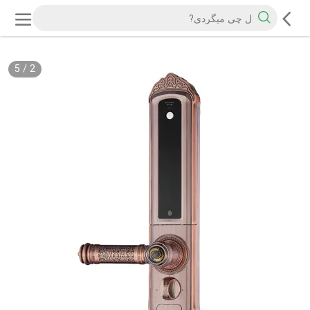
5
/
2