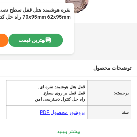
70x95mm 62x95mm
پایدار
بهترین قیمت
توضیحات محصول
قفل هتل هوشمند نقره ای
,
برجسته:
قفل قفل بر روی سطح
,
راه حل کنترل دسترسی امن
بروشور محصول PDF
سند
بیشتر ببینید