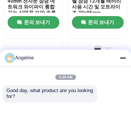
40mm 전자문 잠금 네
텔 잠금 12개월 배터리
트워크 와이파이 통합
사용 시간 및 모트라이
기능 상업용 보안 솔루
즈 70x95mm
우리 에 관한 것
션에 적합
62x95mm 호텔 접근 제
문의 보내기
문의 보내기
어에 적합
공장 투어
품질 관리
Angeline
뉴스
3:28 AM
Good day, what product are you looking 
사건
for?
PMS 피델리오 표면 장
PMS 피델리오 호환성
착 스마트 호텔 잠금
스마트 호텔 잠금 은 검
1.5kg 전자 잠금 시스템
은색 300mm X 70mm
인용 을 요청 하십시오
호텔 객실에 안전한 접
X 40mm 내구성 보안
근을 제공합니다
접근 제어 시스템
문의 보내기
문의 보내기
Download