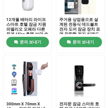
12개월 배터리 라이프
주거용 상업용으로 설
스마트 호텔 잠금 지원
계된 전동식 데드볼트
피델리오 오페라 다른
전자 도어 잠금 장치 표
무게 15kg 호텔 보안 솔
면 장착형 전자 키패드
루션에 적합
입력 시스템
문의 보내기
문의 보내기
집
제품
300mm X 70mm X
전자문 잠금 스마트 호
비디오