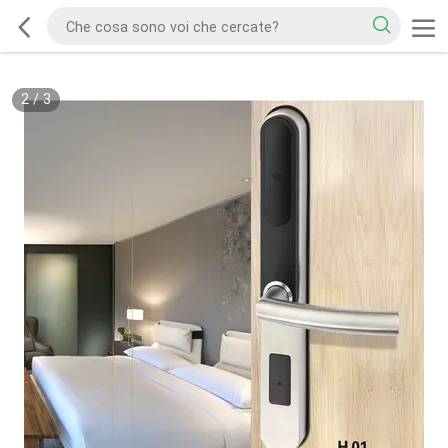
2
/
3