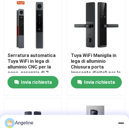
Su di noi
Visita alla fabbrica
Controllo della qualità
Serratura automatica
Tuya WiFi Maniglia in
Tuya WiFi in lega di
lega di alluminio
alluminio CNC per la
Chiusura porta
Notizie
casa, garanzia di 2
impronte digitali per la
anni, E-739
casa 2 anni di
Invia richiesta
Invia richiesta
garanzia,E-599
Casi
Chiedi un preventivo
Angeline
Download