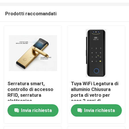
Prodotti raccomandati
Serratura smart,
Tuya WiFi Legatura di
controllo di accesso
alluminio Chiusura
Casa.
RFID, serratura
porta di vetro per
elettronica
casa 2 anni di
garanzia,E-186-3D
Prodotti
Invia richiesta
Invia richiesta
Video