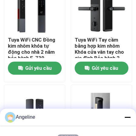
Về chúng tôi
Tham quan nhà máy
Tuya WiFi CNC Đồng
Tuya WiFi Tay cầm
kim nhôm khóa tự
bằng hợp kim nhôm
động cho nhà 2 năm
Khóa cửa vân tay cho
Kiểm soát chất lượng
bảo hành,E-739
gia đình Bảo hành 2
năm, E-599
Gửi yêu cầu
Gửi yêu cầu
Tin tức
Các trường hợp
Yêu cầu báo giá
Angeline
Download