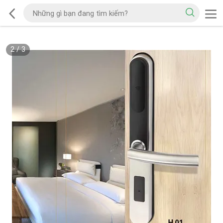
2
/
3