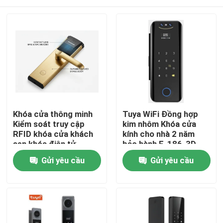
Khóa cửa thông minh
Tuya WiFi Đồng hợp
Kiểm soát truy cập
kim nhôm Khóa cửa
RFID khóa cửa khách
kính cho nhà 2 năm
sạn khóa điện tử
bảo hành,E-186-3D
Nhà
Gửi yêu cầu
Gửi yêu cầu
Sản phẩm
Video