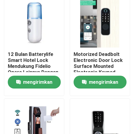
12 Bulan Batterylife
Motorized Deadbolt
Smart Hotel Lock
Electronic Door Lock
Mendukung Fidelio
Surface Mounted
Opera Lainnya Dengan
Electronic Keypad
Berat 15 Kg Cocok
Entry System
mengirimkan
mengirimkan
untuk Solusi
Dirancang untuk
Keamanan Hotel
Perumahan Komersial
Rumah
permintaan
permintaan
Produk
Video