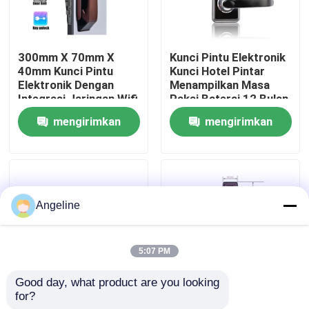
Tentang kami
300mm X 70mm X
Kunci Pintu Elektronik
40mm Kunci Pintu
Kunci Hotel Pintar
Tur Pabrik
Elektronik Dengan
Menampilkan Masa
Integrasi Jaringan Wifi
Pakai Baterai 12 Bulan
Cocok untuk Solusi
dan Tanggam
mengirimkan
mengirimkan
Keamanan Komersial
70X95Mm 62X95Mm
Kontrol kualitas
Cocok untuk Kontrol
permintaan
permintaan
Akses Hotel
Berita
Angeline
Kasus
5:07 PM
Permintaan Penawaran
Good day, what product are you looking 
for?
PMS Fidelio Surface
Pms Fidelio
Download