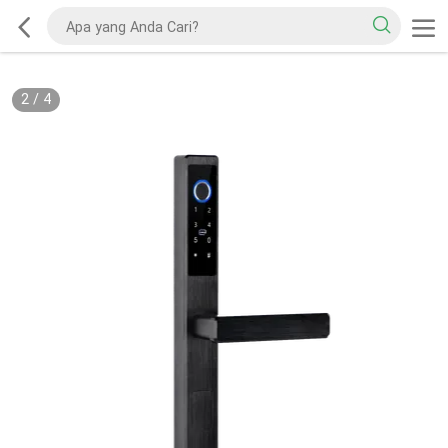
2
/
4