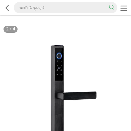
2
/
4