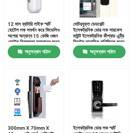
12 মাস ব্যাটারি লাইফ স্মার্ট
মোটরযুক্ত ডেডবোল্ট
হোটেল লক সমর্থন করে ফিডেলিও
ইলেকট্রনিক ডোর লক সারফেস
অপেরা অন্যান্য 15 কেজি ওজন
মাউন্ট ইলেকট্রনিক কীপ্যাড এন্ট্রি
হোটেল নিরাপত্তা সমাধানের জন্য
সিস্টেম আবাসিক বাণিজ্যিক জন্য
উপযুক্ত
ডিজাইন করা
অনুসন্ধান পাঠান
অনুসন্ধান পাঠান
বাড়ি
পণ্য
300mm X 70mm X
ইলেকট্রনিক ডোর লক স্মার্ট
ভিডিও