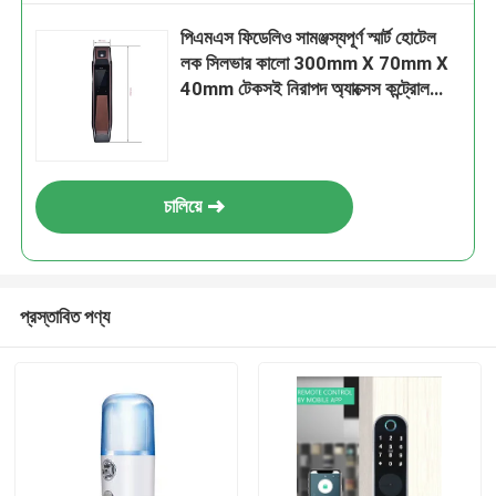
পিএমএস ফিডেলিও সামঞ্জস্যপূর্ণ স্মার্ট হোটেল
লক সিলভার কালো 300mm X 70mm X
40mm টেকসই নিরাপদ অ্যাক্সেস কন্ট্রোল
সিস্টেম
চালিয়ে
প্রস্তাবিত পণ্য