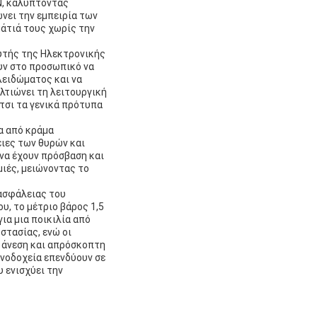
N, καλύπτοντας
νει την εμπειρία των
άτιά τους χωρίς την
υτής της Ηλεκτρονικής
υν στο προσωπικό να
λειδώματος και να
λτιώνει τη λειτουργική
τσι τα γενικά πρότυπα
α από κράμα
ιες των θυρών και
να έχουν πρόσβαση και
μιές, μειώνοντας το
 ασφάλειας του
υ, το μέτριο βάρος 1,5
ια μια ποικιλία από
στασίας, ενώ οι
 άνεση και απρόσκοπτη
ενοδοχεία επενδύουν σε
 ενισχύει την