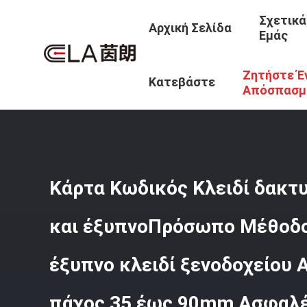
Σχετικά
Αρχική Σελίδα
Εμάς
Ζητήστε Έ
Αρχική Σελίδα
/
Προϊόντα
/
Έξυπνη Κλειδαριά Ξενοδοχε
Κατεβάστε
Ασημένια Πόρτα Πάχος 35 Έως 90mm Ασφαλές Σύστημα 
Απόσπασμ
Κάρτα Κωδικός Κλειδί δακτ
και έξυπνοΠρόσωπο Μέθοδο
έξυπνο κλειδί ξενοδοχείου 
πάχος 35 έως 90mm Ασφαλέ