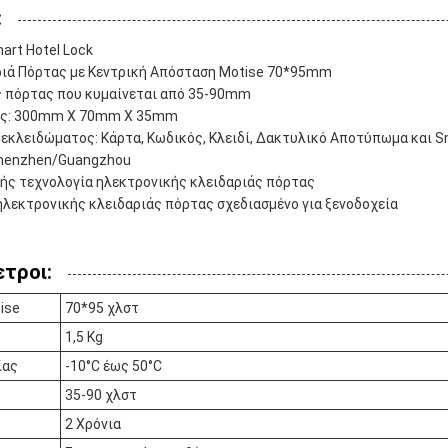
:
art Hotel Lock
ριά Πόρτας με Κεντρική Απόσταση Motise 70*95mm
ς πόρτας που κυμαίνεται από 35-90mm
εις: 300mm X 70mm X 35mm
εκλειδώματος: Κάρτα, Κωδικός, Κλειδί, Δακτυλικό Αποτύπωμα και 
Shenzhen/Guangzhou
ής τεχνολογία ηλεκτρονικής κλειδαριάς πόρτας
λεκτρονικής κλειδαριάς πόρτας σχεδιασμένο για ξενοδοχεία
τροι:
ise
70*95 χλστ
1,5 Kg
ίας
-10°C έως 50°C
35-90 χλστ
2 Χρόνια