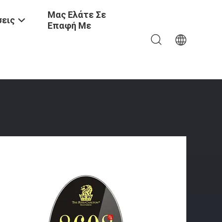
Μας Ελάτε Σε
εις
Επαφή Με
πο Μέθοδος Αποκλεισμού Έξυπνο Κλειδί Ξενοδοχείου