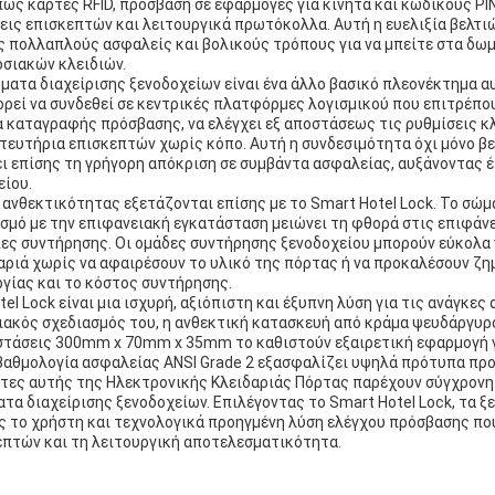
ως κάρτες RFID, πρόσβαση σε εφαρμογές για κινητά και κωδικούς PI
ις επισκεπτών και λειτουργικά πρωτόκολλα. Αυτή η ευελιξία βελτιώ
 πολλαπλούς ασφαλείς και βολικούς τρόπους για να μπείτε στα δωμ
σιακών κλειδιών.
ματα διαχείρισης ξενοδοχείων είναι ένα άλλο βασικό πλεονέκτημα α
ρεί να συνδεθεί σε κεντρικές πλατφόρμες λογισμικού που επιτρέπο
 καταγραφής πρόσβασης, να ελέγχει εξ αποστάσεως τις ρυθμίσεις κ
στευτήρια επισκεπτών χωρίς κόπο. Αυτή η συνδεσιμότητα όχι μόνο βε
ι επίσης τη γρήγορη απόκριση σε συμβάντα ασφαλείας, αυξάνοντας έ
είου.
ανθεκτικότητας εξετάζονται επίσης με το Smart Hotel Lock. Το σώμ
σμό με την επιφανειακή εγκατάσταση μειώνει τη φθορά στις επιφάνε
ίες συντήρησης. Οι ομάδες συντήρησης ξενοδοχείου μπορούν εύκολα 
αριά χωρίς να αφαιρέσουν το υλικό της πόρτας ή να προκαλέσουν ζη
γίας και το κόστος συντήρησης.
el Lock είναι μια ισχυρή, αξιόπιστη και έξυπνη λύση για τις ανάγκες
ιακός σχεδιασμός του, η ανθεκτική κατασκευή από κράμα ψευδάργυρο
αστάσεις 300mm x 70mm x 35mm το καθιστούν εξαιρετική εφαρμογή γ
βαθμολογία ασφαλείας ANSI Grade 2 εξασφαλίζει υψηλά πρότυπα προ
τες αυτής της Ηλεκτρονικής Κλειδαριάς Πόρτας παρέχουν σύγχρονη
α διαχείρισης ξενοδοχείων. Επιλέγοντας το Smart Hotel Lock, τα ξ
ς το χρήστη και τεχνολογικά προηγμένη λύση ελέγχου πρόσβασης που
επτών και τη λειτουργική αποτελεσματικότητα.