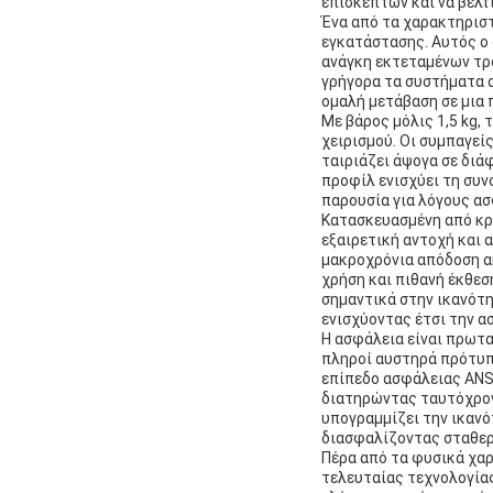
επισκεπτών και να βελτ
Ένα από τα χαρακτηρισ
εγκατάστασης. Αυτός ο 
ανάγκη εκτεταμένων τρ
γρήγορα τα συστήματα α
ομαλή μετάβαση σε μια 
Με βάρος μόλις 1,5 kg,
χειρισμού. Οι συμπαγεί
ταιριάζει άψογα σε διά
προφίλ ενισχύει τη συν
παρουσία για λόγους ασ
Κατασκευασμένη από κρ
εξαιρετική αντοχή και 
μακροχρόνια απόδοση ακ
χρήση και πιθανή έκθεσ
σημαντικά στην ικανότη
ενισχύοντας έτσι την α
Η ασφάλεια είναι πρωτα
πληροί αυστηρά πρότυπα
επίπεδο ασφάλειας ANSI
διατηρώντας ταυτόχρον
υπογραμμίζει την ικανό
διασφαλίζοντας σταθερ
Πέρα από τα φυσικά χαρ
τελευταίας τεχνολογίας