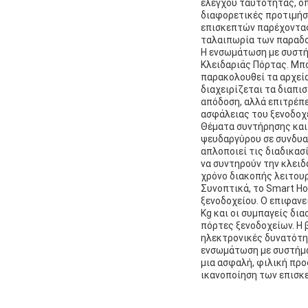
ελέγχου ταυτότητας, όπ
διαφορετικές προτιμήσε
επισκεπτών παρέχοντας
ταλαιπωρία των παραδο
Η ενσωμάτωση με συστή
Κλειδαριάς Πόρτας. Μπο
παρακολουθεί τα αρχεία
διαχειρίζεται τα διαπι
απόδοση, αλλά επιτρέπε
ασφάλειας του ξενοδοχ
Θέματα συντήρησης και 
ψευδαργύρου σε συνδυα
απλοποιεί τις διαδικασ
να συντηρούν την κλειδ
χρόνο διακοπής λειτουρ
Συνοπτικά, το Smart Hot
ξενοδοχείου. Ο επιφανε
Kg και οι συμπαγείς δι
πόρτες ξενοδοχείων. Η 
ηλεκτρονικές δυνατότη
ενσωμάτωση με συστήματ
μια ασφαλή, φιλική προ
ικανοποίηση των επισκ