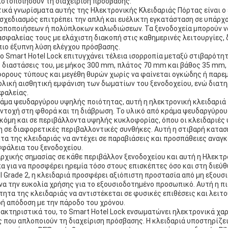
ιστοποιήσουν τη διαχείριση πρόσβασης.
τικά γνωρίσματα αυτής της Ηλεκτρονικής Κλειδαριάς Πόρτας είναι ο
σχεδιασμός επιτρέπει την απλή και ευέλικτη εγκατάσταση σε υπάρχ
οποποιήσεων ή πολύπλοκων καλωδιώσεων. Τα ξενοδοχεία μπορούν ν
σφαλείας τους με ελάχιστη διακοπή στις καθημερινές λειτουργίες,
πιο έξυπνη λύση ελέγχου πρόσβασης.
 το Smart Hotel Lock επιτυγχάνει τέλεια ισορροπία μεταξύ στιβαρότη
ς διαστάσεις του, με μήκος 300 mm, πλάτος 70 mm και βάθος 35 mm,
φορους τύπους και μεγέθη θυρών χωρίς να φαίνεται ογκώδης ή παρε
ολική αισθητική εμφάνιση των δωματίων του ξενοδοχείου, ενώ διατη
φαλείας.
άμα ψευδαργύρου υψηλής ποιότητας, αυτή η ηλεκτρονική κλειδαριά 
αντοχή στη φθορά και τη διάβρωση. Το υλικό από κράμα ψευδαργύρου
όμη και σε περιβάλλοντα υψηλής κυκλοφορίας, όπου οι κλειδαριές 
η σε διαφορετικές περιβαλλοντικές συνθήκες. Αυτή η στιβαρή κατα
τα της κλειδαριάς να αντέχει σε παραβιάσεις και προσπάθειες αναγκ
σφάλεια του ξενοδοχείου.
ρχικής σημασίας σε κάθε περιβάλλον ξενοδοχείου και αυτή η Ηλεκτρ
 για να προσφέρει ηρεμία τόσο στους επισκέπτες όσο και στη διεύθ
 Grade 2, η κλειδαριά προσφέρει αξιόπιστη προστασία από μη εξουσ
α την ευκολία χρήσης για το εξουσιοδοτημένο προσωπικό. Αυτή η π
τητα της κλειδαριάς να αντιστέκεται σε φυσικές επιθέσεις και λειτ
ή απόδοση με την πάροδο του χρόνου.
ακτηριστικά του, το Smart Hotel Lock ενσωματώνει ηλεκτρονικά χα
 που απλοποιούν τη διαχείριση πρόσβασης. Η κλειδαριά υποστηρίζε