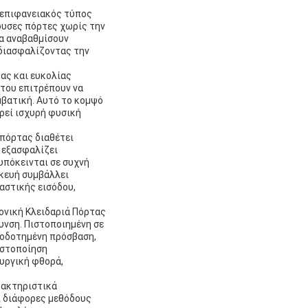
 επιφανειακός τύπος
ουσες πόρτες χωρίς την
α αναβαθμίσουν
 διασφαλίζοντας την
τας και ευκολίας
 του επιτρέπουν να
μβατική. Αυτό το κομψό
ρεί ισχυρή φυσική
πόρτας διαθέτει
 εξασφαλίζει
υπόκεινται σε συχνή
σκευή συμβάλλει
αστικής εισόδου,
ονική Κλειδαριά Πόρτας
υνση. Πιστοποιημένη σε
ιοδοτημένη πρόσβαση,
ιστοποίηση
ουργική φθορά,
ρακτηριστικά
ι διάφορες μεθόδους