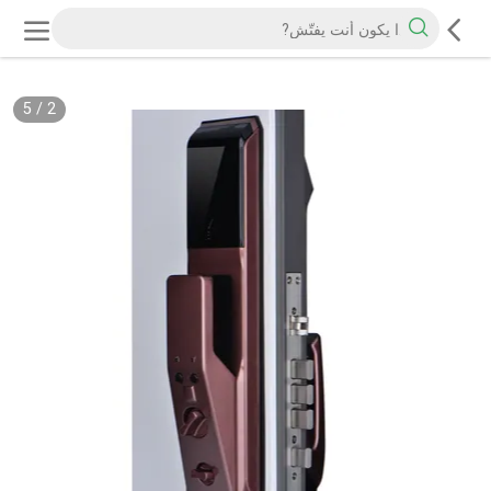
5
/
2