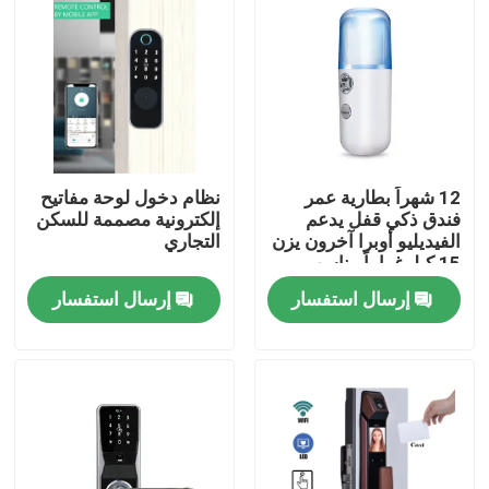
12 شهراً بطارية عمر
نظام دخول لوحة مفاتيح
فندق ذكي قفل يدعم
إلكترونية مصممة للسكن
الفيديليو أوبرا آخرون يزن
التجاري
15 كيلوغراماً مناسب
لحلول أمن الفنادق
إرسال استفسار
إرسال استفسار
المنزل
المنتجات
فيديوهات