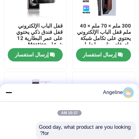
معلومات عنا
300 ملم × 70 ملم × 40
قفل الباب الإلكتروني
ملم قفل الباب الإلكتروني
قفل فندق ذكي يحتوي
جولة في المعمل
يحتوي على تكامل شبكة
على عمر البطارية 12
واي فاي مناسب لحلول
شهرًا و Mortise
الأمن التجارية
70x95mm 62x95mm
إرسال استفسار
إرسال استفسار
مناسبة لتحكم الوصول
رقابة جودة
إلى الفندق
أخبار
Angeline
حالات
10:37 AM
اطلب اقتباس
Good day, what product are you looking 
for?
نظام قفل إلكتروني 1.5
PMS Fidelio متوافق
Download