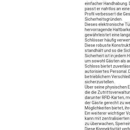
einfacher Handhabung.
passt er nahtlos an eine
Profil verbessert die G
Sicherheitsgründen.
Dieses elektronische Tü
hervorragende Haltbarke
gewährleistet eine lan
Schlösser häufig verw
Diese robuste Konstrukt
standhält und so die Sic
Sicherheit ist in jedem 
um sowohl Gästen als au
Schloss bietet zuverläs
autorisiertes Personal. 
betrieblichem Verschlei
sicherzustellen.
Über seine physischen E
die die Zutrittsverwalt
darunter RFID-Karten, m
der Gäste gerecht zu we
Möglichkeiten bietet, i
Ein weiterer wichtiger 
kann mit zentralisierte
zu überwachen, Sperrei
Diese Konnektivität verb