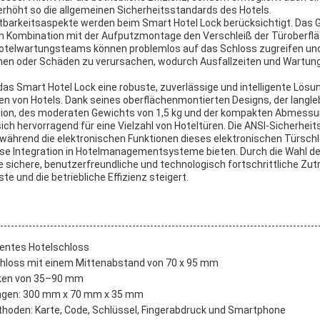
 erhöht so die allgemeinen Sicherheitsstandards des Hotels.
tbarkeitsaspekte werden beim Smart Hotel Lock berücksichtigt. Das
 in Kombination mit der Aufputzmontage den Verschleiß der Türoberfl
Hotelwartungsteams können problemlos auf das Schloss zugreifen und
nen oder Schäden zu verursachen, wodurch Ausfallzeiten und Wartun
 Smart Hotel Lock eine robuste, zuverlässige und intelligente Lösun
n von Hotels. Dank seines oberflächenmontierten Designs, der langle
tion, des moderaten Gewichts von 1,5 kg und der kompakten Abmess
ch hervorragend für eine Vielzahl von Hoteltüren. Die ANSI-Sicherheit
während die elektronischen Funktionen dieses elektronischen Türsc
ose Integration in Hotelmanagementsysteme bieten. Durch die Wahl d
ne sichere, benutzerfreundliche und technologisch fortschrittliche Zutr
te und die betriebliche Effizienz steigert.
gentes Hotelschloss
chloss mit einem Mittenabstand von 70 x 95 mm
rken von 35–90 mm
gen: 300 mm x 70 mm x 35 mm
hoden: Karte, Code, Schlüssel, Fingerabdruck und Smartphone