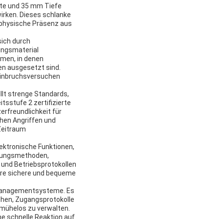
te und 35 mm Tiefe
wirken. Dieses schlanke
e physische Präsenz aus
sich durch
ungsmaterial
men, in denen
n ausgesetzt sind.
 Einbruchsversuchen
llt strenge Standards,
sstufe 2 zertifizierte
erfreundlichkeit für
chen Angriffen und
Zeitraum
ektronische Funktionen,
erungsmethoden,
 und Betriebsprotokollen
rere sichere und bequeme
telmanagementsysteme. Es
chen, Zugangsprotokolle
mühelos zu verwalten.
ine schnelle Reaktion auf