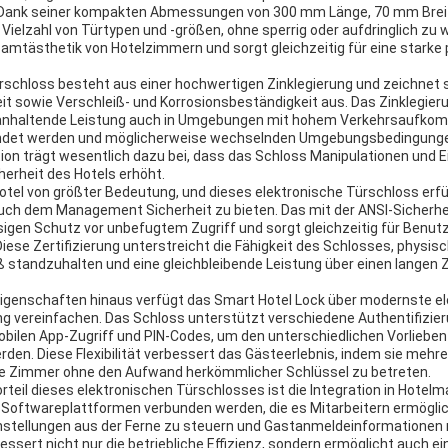
 Dank seiner kompakten Abmessungen von 300 mm Länge, 70 mm Brei
 Vielzahl von Türtypen und -größen, ohne sperrig oder aufdringlich zu 
esamtästhetik von Hotelzimmern und sorgt gleichzeitig für eine stark
rschloss besteht aus einer hochwertigen Zinklegierung und zeichnet 
it sowie Verschleiß- und Korrosionsbeständigkeit aus. Das Zinklegier
ganhaltende Leistung auch in Umgebungen mit hohem Verkehrsaufkom
endet werden und möglicherweise wechselnden Umgebungsbedingunge
ion trägt wesentlich dazu bei, dass das Schloss Manipulationen und
herheit des Hotels erhöht.
Hotel von größter Bedeutung, und dieses elektronische Türschloss erfü
ch dem Management Sicherheit zu bieten. Das mit der ANSI-Sicherheit
sigen Schutz vor unbefugtem Zugriff und sorgt gleichzeitig für Benutz
Diese Zertifizierung unterstreicht die Fähigkeit des Schlosses, physis
ß standzuhalten und eine gleichbleibende Leistung über einen langen 
igenschaften hinaus verfügt das Smart Hotel Lock über modernste el
ung vereinfachen. Das Schloss unterstützt verschiedene Authentifizi
obilen App-Zugriff und PIN-Codes, um den unterschiedlichen Vorlieben
rden. Diese Flexibilität verbessert das Gästeerlebnis, indem sie meh
hre Zimmer ohne den Aufwand herkömmlicher Schlüssel zu betreten.
Vorteil dieses elektronischen Türschlosses ist die Integration in Ho
n Softwareplattformen verbunden werden, die es Mitarbeitern ermögli
nstellungen aus der Ferne zu steuern und Gastanmeldeinformationen 
essert nicht nur die betriebliche Effizienz, sondern ermöglicht auch e