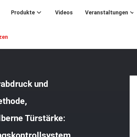
Produkte
Videos
Veranstaltungen
artencode-Schlüssel, Fingerabdruck Und Smartphone-Entriegelungsmet
zen
rabdruck und
ethode,
ilberne Türstärke:
ngskontrollsystem