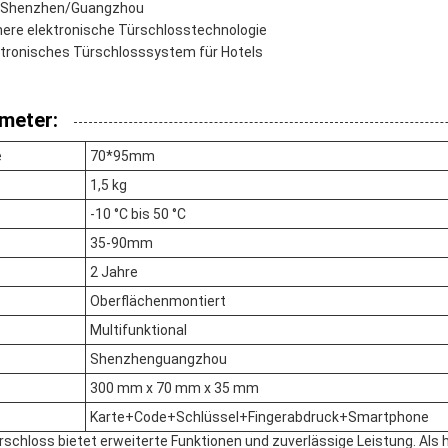
: Shenzhen/Guangzhou
here elektronische Türschlosstechnologie
ektronisches Türschlosssystem für Hotels
meter:
e
70*95mm
1,5 kg
-10 °C bis 50 °C
35-90mm
2 Jahre
Oberflächenmontiert
Multifunktional
Shenzhenguangzhou
300 mm x 70 mm x 35 mm
Karte+Code+Schlüssel+Fingerabdruck+Smartphone
rschloss bietet erweiterte Funktionen und zuverlässige Leistung. Als