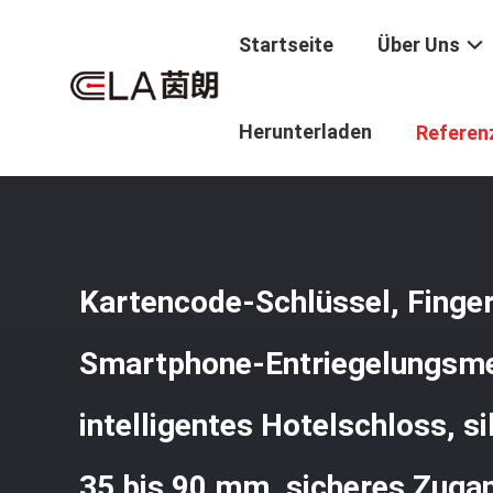
Startseite
Über Uns
Startseite
/
Produkte
/
Intelligenter Hotel-Verschluss
/
K
Herunterladen
Referen
Bis 90 Mm, Sicheres Zugangskontrollsystem
Kartencode-Schlüssel, Finge
Smartphone-Entriegelungsm
intelligentes Hotelschloss, s
35 bis 90 mm, sicheres Zuga