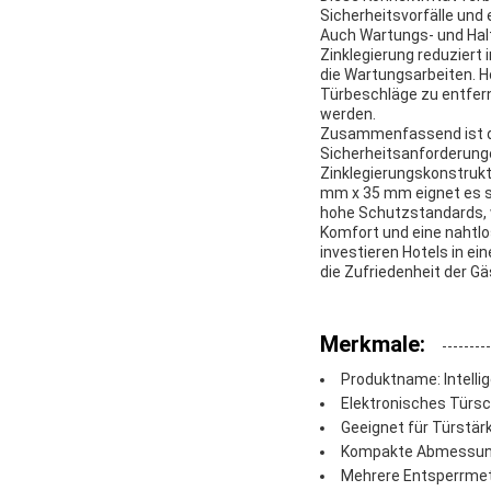
Sicherheitsvorfälle und
Auch Wartungs- und Hal
Zinklegierung reduziert
die Wartungsarbeiten. 
Türbeschläge zu entfer
werden.
Zusammenfassend ist das
Sicherheitsanforderunge
Zinklegierungskonstruk
mm x 35 mm eignet es si
hohe Schutzstandards, 
Komfort und eine nahtl
investieren Hotels in ei
die Zufriedenheit der Gäs
Merkmale:
Produktname: Intelli
Elektronisches Türs
Geeignet für Türstä
Kompakte Abmessun
Mehrere Entsperrmet