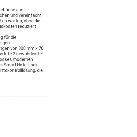
 Gehäuse aus
ächen und vereinfacht
 es warten, ohne die
gskosten reduziert
g für die
bigen
ungen von 300 mm x 70
sstufe 2 gewährleistet
hlosses modernen
es Smart Hotel Lock
ittskontrolllösung, die