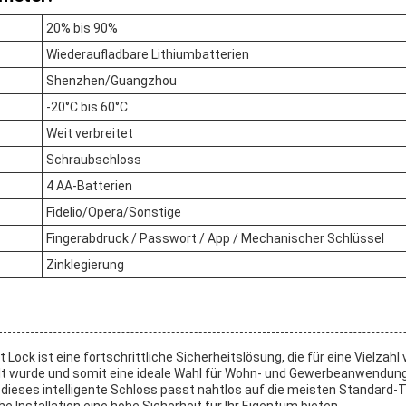
20% bis 90%
Wiederaufladbare Lithiumbatterien
Shenzhen/Guangzhou
-20°C bis 60°C
Weit verbreitet
Schraubschloss
4 AA-Batterien
Fidelio/Opera/Sonstige
Fingerabdruck / Passwort / App / Mechanischer Schlüssel
Zinklegierung
Lock ist eine fortschrittliche Sicherheitslösung, die für eine Vielza
t wurde und somit eine ideale Wahl für Wohn- und Gewerbeanwendunge
dieses intelligente Schloss passt nahtlos auf die meisten Standard-T
he Installation.eine hohe Sicherheit für Ihr Eigentum bieten.