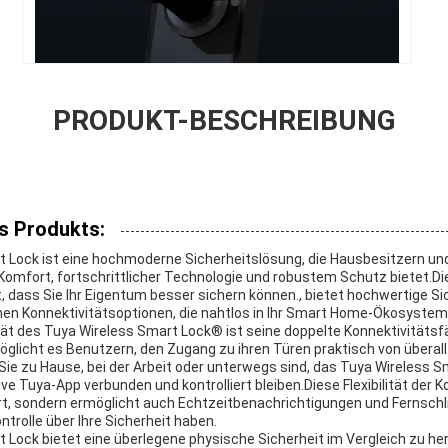
PRODUKT-BESCHREIBUNG
s Produkts:
t Lock ist eine hochmoderne Sicherheitslösung, die Hausbesitzern u
omfort, fortschrittlicher Technologie und robustem Schutz bietet.Die
t, dass Sie Ihr Eigentum besser sichern können., bietet hochwertige Si
en Konnektivitätsoptionen, die nahtlos in Ihr Smart Home-Ökosystem
ität des Tuya Wireless Smart Lock® ist seine doppelte Konnektivitätsf
öglicht es Benutzern, den Zugang zu ihren Türen praktisch von überall
ie zu Hause, bei der Arbeit oder unterwegs sind, das Tuya Wireless S
ive Tuya-App verbunden und kontrolliert bleiben.Diese Flexibilität der K
t, sondern ermöglicht auch Echtzeitbenachrichtigungen und Fernschl
ntrolle über Ihre Sicherheit haben.
 Lock bietet eine überlegene physische Sicherheit im Vergleich zu h