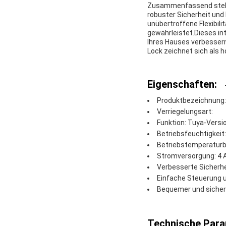
Zusammenfassend stellt 
robuster Sicherheit und
unübertroffene Flexibil
gewährleistet.Dieses int
Ihres Hauses verbessern
Lock zeichnet sich als h
Eigenschaften:
Produktbezeichnung:
Verriegelungsart:
Funktion: Tuya-Versi
Betriebsfeuchtigkeit
Betriebstemperaturbe
Stromversorgung: 4 A
Verbesserte Sicherhe
Einfache Steuerung 
Bequemer und sichere
Technische Para