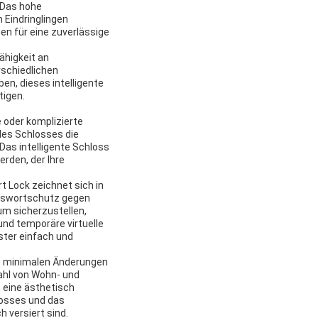
nDas hohe
 Eindringlingen
en für eine zuverlässige
ähigkeit an
rschiedlichen
en, dieses intelligente
tigen.
 oder komplizierte
des Schlosses die
Das intelligente Schloss
rden, der Ihre
t Lock zeichnet sich in
Passwortschutz gegen
um sicherzustellen,
nd temporäre virtuelle
ister einfach und
mit minimalen Änderungen
ahl von Wohn- und
h eine ästhetisch
losses und das
 versiert sind.