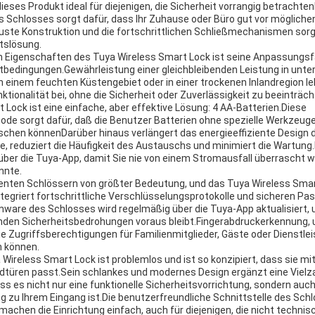
eses Produkt ideal für diejenigen, die Sicherheit vorrangig betrachte
s Schlosses sorgt dafür, dass Ihr Zuhause oder Büro gut vor möglichen
buste Konstruktion und die fortschrittlichen Schließmechanismen sorg
itslösung.
n Eigenschaften des Tuya Wireless Smart Lock ist seine Anpassungsf
bedingungen.Gewährleistung einer gleichbleibenden Leistung in unte
n einem feuchten Küstengebiet oder in einer trockenen Inlandregion leb
ktionalität bei, ohne die Sicherheit oder Zuverlässigkeit zu beeinträch
 Lock ist eine einfache, aber effektive Lösung: 4 AA-Batterien.Diese
e sorgt dafür, daß die Benutzer Batterien ohne spezielle Werkzeuge
schen könnenDarüber hinaus verlängert das energieeffiziente Design 
e, reduziert die Häufigkeit des Austauschs und minimiert die Wartung.
über die Tuya-App, damit Sie nie von einem Stromausfall überrascht we
nnte.
ligenten Schlössern von größter Bedeutung, und das Tuya Wireless Smar
integriert fortschrittliche Verschlüsselungsprotokolle und sicheren 
mware des Schlosses wird regelmäßig über die Tuya-App aktualisiert, 
en Sicherheitsbedrohungen voraus bleibt.Fingerabdruckerkennung, u
ie Zugriffsberechtigungen für Familienmitglieder, Gäste oder Dienstle
n können.
a Wireless Smart Lock ist problemlos und ist so konzipiert, dass sie 
dtüren passt.Sein schlankes und modernes Design ergänzt eine Vielz
ss es nicht nur eine funktionelle Sicherheitsvorrichtung, sondern auc
zu Ihrem Eingang ist.Die benutzerfreundliche Schnittstelle des Sch
hen die Einrichtung einfach, auch für diejenigen, die nicht technisch