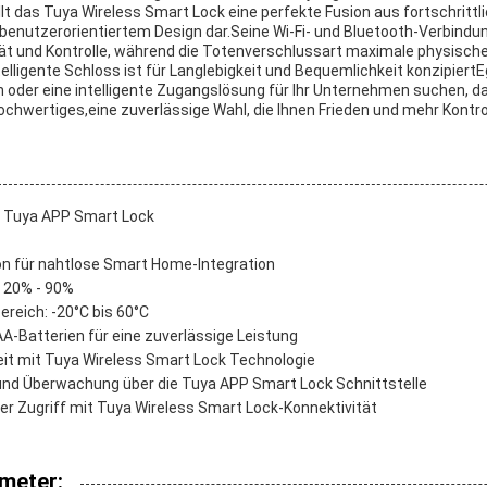
das Tuya Wireless Smart Lock eine perfekte Fusion aus fortschrittli
 benutzerorientiertem Design dar.Seine Wi-Fi- und Bluetooth-Verbindu
ität und Kontrolle, während die Totenverschlussart maximale physische
elligente Schloss ist für Langlebigkeit und Bequemlichkeit konzipiertEg
 oder eine intelligente Zugangslösung für Ihr Unternehmen suchen, d
ochwertiges,eine zuverlässige Wahl, die Ihnen Frieden und mehr Kontrol
 Tuya APP Smart Lock
on für nahtlose Smart Home-Integration
: 20% - 90%
reich: -20°C bis 60°C
A-Batterien für eine zuverlässige Leistung
it mit Tuya Wireless Smart Lock Technologie
und Überwachung über die Tuya APP Smart Lock Schnittstelle
r Zugriff mit Tuya Wireless Smart Lock-Konnektivität
meter: