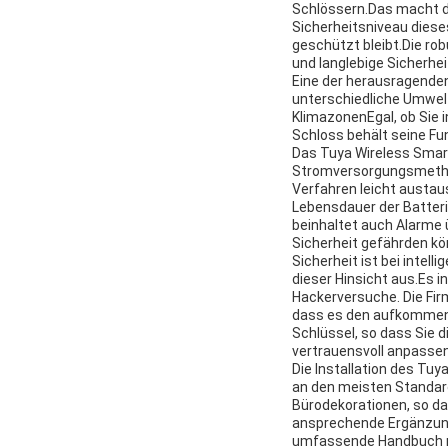
Schlössern.Das macht di
Sicherheitsniveau diese
geschützt bleibt.Die ro
und langlebige Sicherhe
Eine der herausragende
unterschiedliche Umwelt
KlimazonenEgal, ob Sie i
Schloss behält seine Fun
Das Tuya Wireless Smart
Stromversorgungsmethod
Verfahren leicht austau
Lebensdauer der Batteri
beinhaltet auch Alarme 
Sicherheit gefährden kö
Sicherheit ist bei intel
dieser Hinsicht aus.Es 
Hackerversuche. Die Fir
dass es den aufkommend
Schlüssel, so dass Sie d
vertrauensvoll anpasse
Die Installation des Tuy
an den meisten Standar
Bürodekorationen, so da
ansprechende Ergänzung 
umfassende Handbuch mac