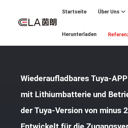
Startseite
Über Uns
Startseite
/
Produkte
/
Tuya APP-Smart Lock
/
Wiederau
Herunterladen
Referen
Entwickelt Für Die Zugangsverwaltung
Wiederaufladbares Tuya-AP
mit Lithiumbatterie und Betr
der Tuya-Version von minus 20
Entwickelt für die Zugangsve