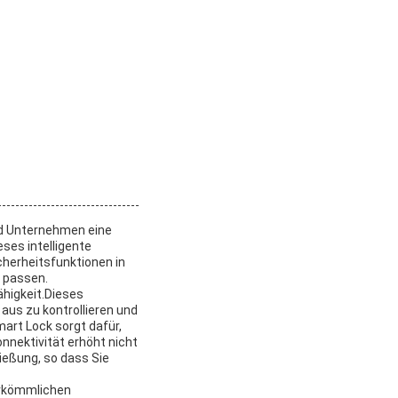
nd Unternehmen eine
ses intelligente
cherheitsfunktionen in
 passen.
ähigkeit.Dieses
 aus zu kontrollieren und
mart Lock sorgt dafür,
onnektivität erhöht nicht
ießung, so dass Sie
erkömmlichen