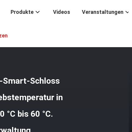
Produkte
Videos
Veranstaltungen
fladbares Tuya-APP-Smart-Schloss Mit Lithiumbatterie Und Betriebste
zen
P-Smart-Schloss
iebstemperatur in
 °C bis 60 °C.
rwaltung