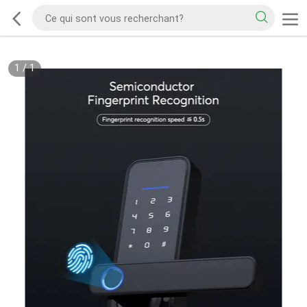
1
/
1