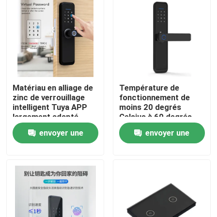
Matériau en alliage de
Température de
zinc de verrouillage
fonctionnement de
intelligent Tuya APP
moins 20 degrés
largement adapté,
Celsius à 60 degrés
compatible avec une
Celsius Tuya sans fil
envoyer une
envoyer une
plage d'humidité de 20
Smart Lock épaisseur
% à 90 %, offrant des
de la porte 38 à 70
À la maison
demande
demande
fonctionnalités de
millimètres système
sécurité
de verrouillage
intelligent
Produits
Vidéos