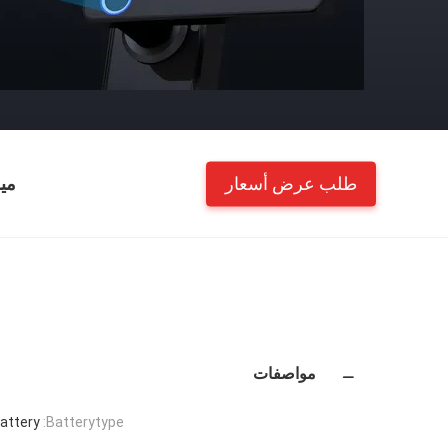
طلب عرض أسعار
مي
مواصفات
attery
Batterytype: