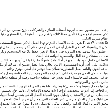
و حل أمني متطور مصمم لتزويد أصحاب المنازل والشركات بمزيج سلس من الراحة 
الذكي مصمم لرفع طريقة تأمين ممتلكاتك، وتقدم ميزات أمنية عالية المستوى جنبا 
نظام منزلك الذكي.
في قلب وظائف Tuya Wireless Smart Lock هي إمكانية الاتصال المزدوجهذا القفل الذكي يسمح
كان تقريبًاسواء كنت في المنزل أو في العمل أو في مكان آخر، يضمن لك قفل تويا
تطبيق تويا البديهي.هذه المرونة في الاتصال لا تعزز فقط ملاءمة المستخدم ولك
، مما يمنحك راحة البال والسيطرة النهائية على أمنك.
لاسلكي كقفل "ديدبولت" و يوفر أمانًا ماديًا متفوقًا مقارنةً بقفل "ديدبولت" التقلي
لسلامة على رأس أولوياتهممستوى الأمن العالي لهذا القفل يضمن أن منزلك أو مك
ناءه القوي وآلياته القفل المتطورة تعملان معاً لتوفير حل أمني موثوق ودائم.
تويا اللاسلكي الذكي هو قدرته على التكيف مع الظروف البيئية المختلفة. يعمل ب
ن أداء ثابت في مختلف المناخاتسواء كنت تعيش في منطقة ساحلية رطبة أو منطقة داخلي
س بالأمن أو الموثوقية.
تشغيل القفل الذكي اللاسلكي تويا هو حل بسيط ولكنه فعال: 4 بطاريات AA.ه
ون الحاجة إلى أدوات متخصصة أو إجراءات معقدةبالإضافة إلى ذلك، فإن تصميم ا
مما يقلل من تواتر الاستبدال وتقليل جهود الصيانة.القفل الذكي يتضمن أيضا تنبي
الأمن هو أمر أساسي عندما يتعلق الأمر بالأقفال الذكية، والقف