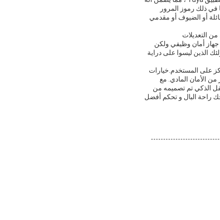
ا في ذلك رموز المرور
ائلة أو الضيوف أو مقدمي
من التعديلات
 جهاز أمان وظيفي ولكن
ك الذين ليسوا على دراية
يركز على المستخدم.خيارات
من الأمان المادي. مع
 قابلة للاستبدال بسهولة،هذا القفل الذكي تم تصميمه من
ك راحة البال و تحكم أفضل