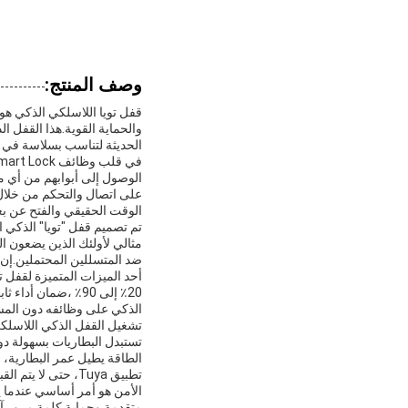
وصف المنتج:
قفل تويا اللاسلكي الذكي ه
والحماية القوية.هذا القفل 
الحديثة لتناسب بسلاسة في 
الوصول إلى أبوابهم من أي م
على اتصال والتحكم من خلال 
الوقت الحقيقي والفتح عن بعد
تم تصميم قفل "تويا" الذكي ال
مثالي لأولئك الذين يضعون ا
ضد المتسللين المحتملين.إن ب
أحد الميزات المتميزة لقفل 
20٪ إلى 90٪ ،ضما
الذكي على وظائفه دون المسا
تستبدل البطاريات بسهولة د
الطاقة يطيل عمر البطارية، 
تطبيق Tuya، حتى لا يتم القبض عليك من غير الحذر من قبل نقص الطاقة التي يمكن أن تعرض أمنك للخطر.