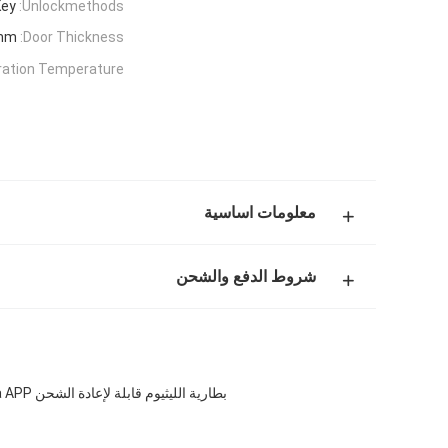
Key
Unlockmethods:
mm
Door Thickness:
ation Temperature:
معلومات اساسية
شروط الدفع والشحن
بطارية الليثيوم قابلة لإعادة الشحن Tuya APP القفل الذكي يقدم نسخة Tuya درجة حرارة التشغيل من -20 درجة مئوية إلى 60 درجة مئوية مصممة لإدارة الوصول