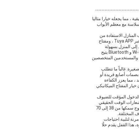
طبيقية ، مما يجعله خيارا مثاليا
3-70mm، هذا القفل الذكي يتناسب بسلاسة مع معظم الأبواب
 المنازل الاستفادة من
طرق فتح متعددة المقدمة ، بما في ذلك التعرف على بصمات الأصابع ،إدخال كلمة المرور، والتحكم التطبيقي عبر Tuya APP ، ومفتاح
 إلى المنزل بسهولة
وأمان.مستوى الحماية العالي من القفل يعطي راحة البال ضد الوصول غير المصرح به، في حين أن اتصالها بـ Wi-Fi و Bluetooth يتيح
ما يجعله مثاليًا للأسر المزدحمة والمستخدمين المتخصصين
الشركات الصغيرة. غالباً ما تتطلب
 بصمات أصابع فريدة أو
حقوق الوصول عن بعد ، مما يعزز الكفاءة
يار المفتاح الميكانيكي
Airbnb. يمكن لأصحاب العقارات منح الدخول المؤقت للضيوف
إشعارات الوقت الحقيقي
وسجلات الوصول من الأمن ويسمح للمالكين بمراقبة الدخول في جميع الأوقات.إن توافقه مع الأبواب التي تتراوح سمكها من 38 إلى 70
 المختلفة.
يارات فتح مرنة لتلبية احتياجات
 هذا القفل يقدم حلًا