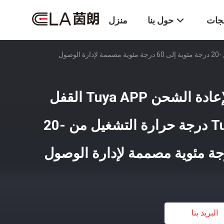
تجات
حول بنا
منزل
بطارية الليثيوم قابلة لإعادة الشحن Tuya APP القفل
الذكي يقدم نسخة Tuya درجة حرارة التشغيل من -20
البريد بنا