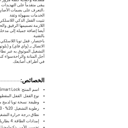
يبقى متقدماً على التهديدات
،التعرف على بصمات الأصابع،
الخدمات بسهولة وثقة.
تثبيت القفل الذكي اللاسلكي
اللازمة.تصميمها الرقيق وا
أيضا إضافة جميلة إلى مدخل
بالتقنية.
باختصار، قفل تويا اللاسلكي 
الاتصال بـ (واي فاي) و (بلو
أجل المتانة والراحةسواء ك
في أطراف أصابعك.
الخصائص:
اسم المنتج: Tuya APP Smart Lock
نوع القفل: القفل المقطو
وظيفة: نسخة تويا لدمج 
رطوبة التشغيل: 20% - 90%
نطاق درجة حرارة التشغيل: -20°C إلى
إمدادات الطاقة: 4 بطاريات AA لتحقيق أداء موثوق به
تحسين الأمن بتكنولوجيا ال