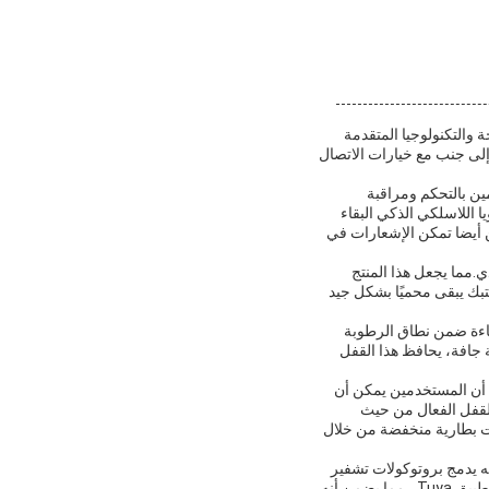
والتكنولوجيا المتقدمة
إلى جنب مع خيارات الاتصال
 للمستخدمين بالتحكم ومراقبة
 اللاسلكي الذكي البقاء
ن أيضا تمكن الإشعارات في
دي.مما يجعل هذا المنتج
تبك يبقى محميًا بشكل جيد
كفاءة ضمن نطاق الرطوبة
ة جافة، يحافظ هذا القفل
ذه الطريقة لتزويد الطاقة تضمن أن المستخدمين يمكن أن
لقفل الفعال من حيث
هات بطارية منخفضة من خلال
ل الذكي اللاسلكي Tuya يتفوق في هذا الصدد.إنه يدمج بروتوكولات تشفير
متقدمة وحماية كلمة مرور آمنة لحماية ضد محاولات القرصنةيتم تحديث البرمجيات الثابتة للقفل بانتظام عبر تطبيق Tuya ، مما يضمن أنه