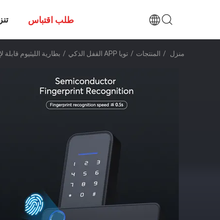
تنز
طلب اقتباس
منزل
/
المنتجات
/
تويا APP القفل الذكي
/
بطارية الليثيوم قابلة لإعادة الشحن Tuya APP القفل الذكي يقدم نسخة Tuya درجة حرارة التشغيل من