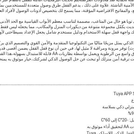
 الأمنية الناشئة. علاوة على ذلك ، يدعم القفل طرق وصول متعددة للمستخدمين بم
 والمفاتيح الافتراضية المؤقتة، مما يسمح لك بتخصيص أذونات الوصول لأفراد الع
 تويا هو خال من المتاعب، مصممة لتناسب معظم الأبواب القياسية مع الحد الأدنى 
لحديث يكمّل مجموعة متنوعة من ديكورات المنزل والمكاتب، مما يجعله ليس فقط
ك.واجهة قفل سهلة الاستخدام ودليل مستخدم شامل يجعل الإعداد بسيطاحتى لأولئ
الذكي يمثل مزيجًا مثاليًا من التكنولوجيا المتقدمة والأمن القوي والتصميم الذي 
توث) توفر مرونة ومراقبة لا مثيل لها، في حين أن نوع قفل القفل يضمن أقصى قدر 
التشغيل الموثوق به عبر نطاق واسع من الرطوبة ويعمل بواسطة بطاريات AA
نت ترقية أمن منزلك أو تبحث عن حل الوصول الذكي لشركتك،خيار موثوق به يمنح
ع
منزلي ذكي بسلاسة
 60°C
قفل الذكي اللاسلكي Tuya