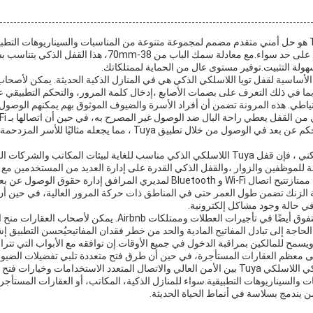
القفل الذكي اللاسلكي Tuya هو حل أمني متقدم مصمم لمجموعة متنوعة من المناسبات والسيناريوهات الت
للاستخدام السكني والتجاري على حد سواء.مع معادلة سمك الباب من 8
هولة التثبيت.توفير مستوى عال من الحماية لممتلكاتك.
لأساسية لقفل تويا اللاسلكي الذكي هي في المنازل الذكية الحديثة. يمكن لأصحاب
تياطي. هذه المرونة تضمن أن أفراد الأسرة والضيوف الموثوق بهم يمكنهم الوصول
مراقبة الوقت الحقيقي والتحكم عن بعد في الوصول من خلال تطبيق Tuya ، م
بالإضافة إلى الاستخدام السكني ، فإن قفل Tuya اللاسلكي الذكي مناسب للغاية لبيئات المكاتب و
بة للموظفين والزوار ،والقفل الذكي القدرة على إدارة العديد من المستخدمين مع
كلمات المرور يجعلها تناسب ممتازتتيح اتصال Wi-Fi و Bluetooth لمديري المرافق إدارة 
ة الزنك تضمن طول العمر حتى في المناطق ذات حركة المرور العالية، في حين أن خ
في حالة وجود مشاكل إلكترونية.
القفل الذكي اللاسلكي تويا يتفوق أيضًا في تأجيرات العطلات وممتلكات 
الحاجة إلى تبادل المفاتيح المادية والحد من خطر فقدان المفاتيحيُحسن التطبيق 
لى معظم العقارات المستأجرة، في حين أن طرق فتح متعددة تلبي تفضيلات الضيوف
بشكل عام ، يجمع القفل الذكي اللاسلكي Tuya بين الأمن العالي والاتصال المتعدد الاستخدامات وخ
السيناريوهات التطبيقية.سواء للمنازل الذكية، المكاتب، أو العقارات المستأجرة،
ن يندمج بسلاسة في أنماط الحياة الحديثة.