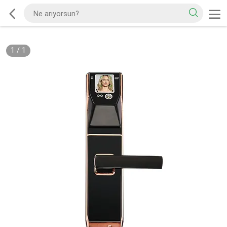
1
/
1