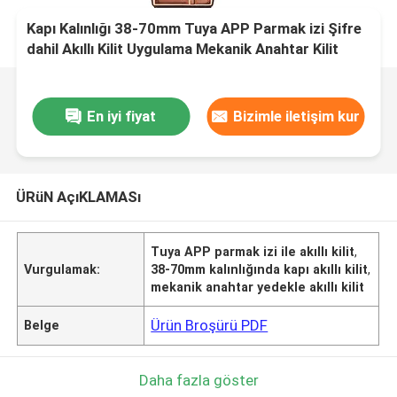
Kapı Kalınlığı 38-70mm Tuya APP Parmak izi Şifre
dahil Akıllı Kilit Uygulama Mekanik Anahtar Kilit
açma yöntemleri Ev Ofisi için geniş çapta
uygundur
En iyi fiyat
Bizimle iletişim kur
ÜRüN AçıKLAMASı
Tuya APP parmak izi ile akıllı kilit
,
Vurgulamak:
38-70mm kalınlığında kapı akıllı kilit
,
mekanik anahtar yedekle akıllı kilit
Ürün Broşürü PDF
Belge
Daha fazla göster