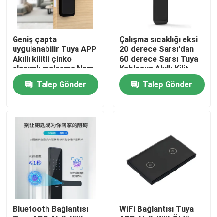
Geniş çapta
Çalışma sıcaklığı eksi
uygulanabilir Tuya APP
20 derece Sarsı'dan
Akıllı kilitli çinko
60 derece Sarsı Tuya
alaşımlı malzeme Nem
Kablosuz Akıllı Kilit
aralığı ile uyumlu 20%
Kapı kalınlığı 38 ila 70
Talep Gönder
Talep Gönder
-90% Güvenlik
milimetre akıllı
özellikleri sunar
kilitleme sistemi
Evde
Ürün
Bluetooth Bağlantısı
WiFi Bağlantısı Tuya
Videolar