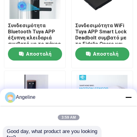
Σχετικά με εμάς
Συνδεσιμότητα
Συνδεσιμότητα WiFi
Bluetooth Tuya APP
Tuya APP Smart Lock
Επισκέψεις στο εργοστάσιο
έξυπνη κλειδαριά
Deadbolt συμβατό με
συμβατό με το πάχος
το Fidelio Opera και
της πόρτας 38-70mm
άλλα Λύση ασφαλή
Αποστολή
Αποστολή
τροφοδοτείται από 4
ελέγχου πρόσβασης
Έλεγχος ποιότητας
μπαταρίες AA
ερώτησης
ερώτησης
ψηφιακό κλειδί
Ειδήσεις
Υποθέσεις
Angeline
Ζητήστε μια προσφορά
3:59 AM
Good day, what product are you looking 
Κράμα ψευδαργύρου
Ευρέως κατάλληλη
Download