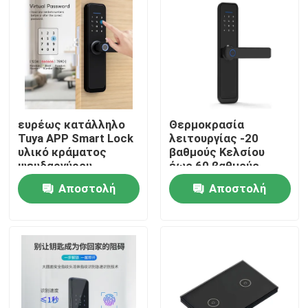
ευρέως κατάλληλο
Θερμοκρασία
Tuya APP Smart Lock
λειτουργίας -20
υλικό κράματος
βαθμούς Κελσίου
ψευδαργύρου
έως 60 βαθμούς
συμβατό με εύρος
Κελσίου Tuya
Αποστολή
Αποστολή
υγρασίας 20%-90%
Wireless Smart Lock
προσφέροντας
πάχος πόρτας 38
Σπίτι
ερώτησης
ερώτησης
χαρακτηριστικά
έως 70 χιλιοστά
ασφαλείας
σύστημα έξυπνης
κλειδαριότητας
Προϊόντα
Βίντεο