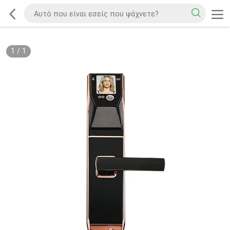
1
/
1