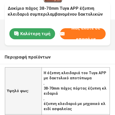
Δοκίμιο πάχος 38-70mm Tuya APP έξυπνη
κλειδαριά συμπεριλαμβανομένου δακτυλικών
αποτυπωμάτων Password App Μηχανικό κλειδί
ξεκλείδωσης μεθόδους Κατάλληλο ευρέως για
Μας ελάτε σε
το σπίτι γραφείο
Καλύτερη τιμή
επαφή με
Περιγραφή προϊόντων
Η έξυπνη κλειδαριά του Tuya APP
με δακτυλικό αποτύπωμα
,
38-70mm πάχος πόρτας έξυπνη κλ
Υψηλό φως:
ειδαριά
,
έξυπνη κλειδαριά με μηχανικό κλ
ειδί ασφαλείας