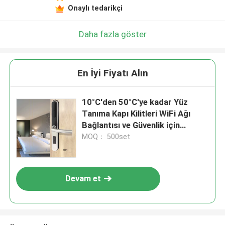
Onaylı tedarikçi
Daha fazla göster
En İyi Fiyatı Alın
10°C'den 50°C'ye kadar Yüz
Tanıma Kapı Kilitleri WiFi Ağı
Bağlantısı ve Güvenlik için
%0.1'in Altındaki Yanlış Kabul Hızı
MOQ： 500set
Devam et