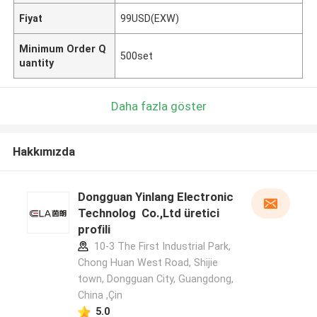
Fiyat
99USD(EXW)
Minimum Order Q
500set
uantity
Daha fazla göster
Hakkımızda
Dongguan Yinlang Electronic
Technolog Co.,Ltd üretici
profili
10-3 The First Industrial Park,
Chong Huan West Road, Shijie
town, Dongguan City, Guangdong,
China ,Çin
5.0