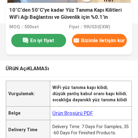
10°C'den 50°C'ye kadar Yüz Tanıma Kapı Kilitleri
WiFi Ağı Bağlantısı ve Güvenlik için %0.1'in
Altındaki Yanlış Kabul Hızı
MOQ：500set
Fiyat：99USD(EXW)
En iyi fiyat
Bizimle iletişim kur
ÜRüN AçıKLAMASı
WiFi yüz tanıma kapı kilidi
,
Vurgulamak:
düşük yanlış kabul oranı kapı kilidi
,
sıcaklığa dayanıklı yüz tanıma kilidi
Ürün Broşürü PDF
Belge
Delivery Time: 7 Days For Samples, 35
Delivery Time
-60 Days For Finished Products.