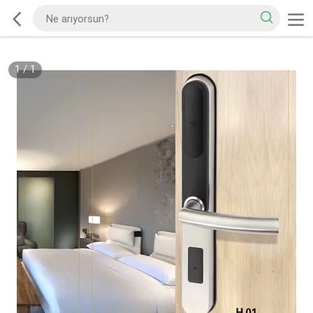
1
/
1