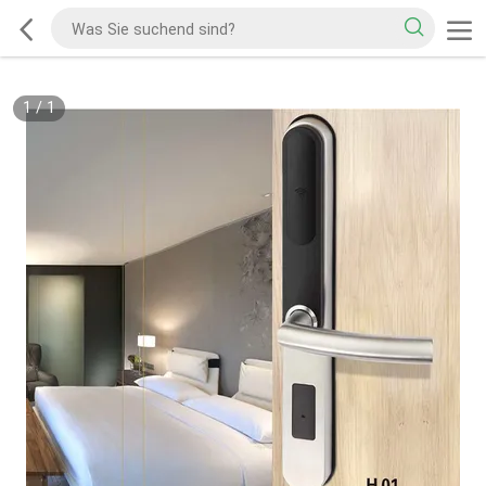
1
/
1