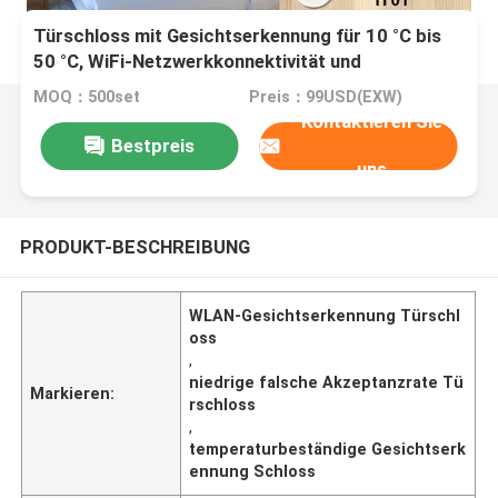
Türschloss mit Gesichtserkennung für 10 °C bis
50 °C, WiFi-Netzwerkkonnektivität und
Falschakzeptanzrate unter 0,1 Prozent für mehr
MOQ：500set
Preis：99USD(EXW)
Sicherheit
Kontaktieren Sie
Bestpreis
uns
PRODUKT-BESCHREIBUNG
WLAN-Gesichtserkennung Türschl
oss
,
niedrige falsche Akzeptanzrate Tü
Markieren:
rschloss
,
temperaturbeständige Gesichtserk
ennung Schloss