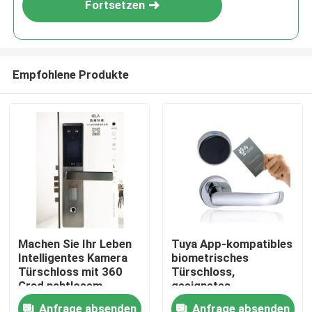
Fortsetzen
Empfohlene Produkte
Zu Hause
Machen Sie Ihr Leben
Tuya App-kompatibles
Intelligentes Kamera
biometrisches
Produkte
Türschloss mit 360
Türschloss,
Grad nahtlosem
geeignetes
Fingerabdruck
Einsteckschloss 6085,
Videos
Anfrage absenden
Anfrage absenden