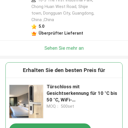
10-3 The First Industrial Park,
Chong Huan West Road, Shijie
town, Dongguan City, Guangdong,
China ,China
5.0
Überprüfter Lieferant
Sehen Sie mehr an
Erhalten Sie den besten Preis für
Türschloss mit
Gesichtserkennung für 10 °C bis
50 °C, WiFi-
Netzwerkkonnektivität und
MOQ： 500set
Falschakzeptanzrate unter 0,1
Prozent für mehr Sicherheit