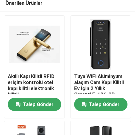
Önerilen Ürünler
Akıllı Kapı Kilitli RFID
Tuya WiFi Alüminyum
erişim kontrolü otel
alaşım Cam Kapı Kilitli
kapı kilitli elektronik
Ev İçin 2 Yıllık
kilitli
Garanti,E-186-3D
Evde
Talep Gönder
Talep Gönder
Ürün
Videolar