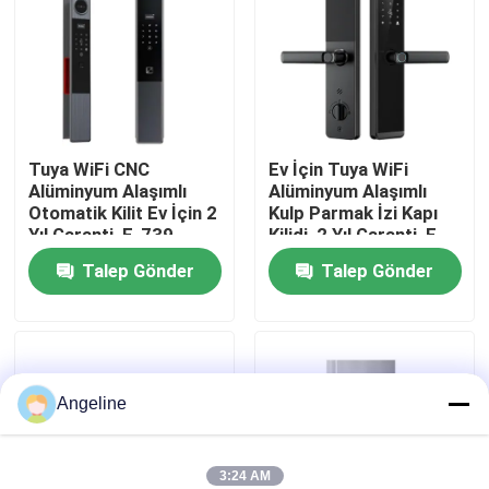
Hakkımızda
Fabrika turu
Tuya WiFi CNC
Ev İçin Tuya WiFi
Alüminyum Alaşımlı
Alüminyum Alaşımlı
Kalite kontrol
Otomatik Kilit Ev İçin 2
Kulp Parmak İzi Kapı
Yıl Garanti, E-739
Kilidi, 2 Yıl Garanti, E-
599
Haberler
Talep Gönder
Talep Gönder
Vakalar
Angeline
Bir teklif isteği
Download
3:24 AM