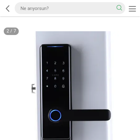
2
/
7