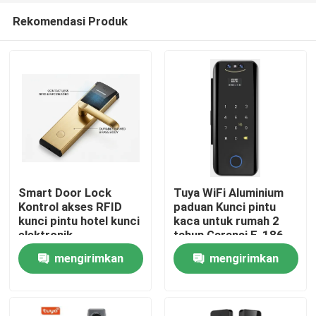
Rekomendasi Produk
Smart Door Lock
Tuya WiFi Aluminium
Kontrol akses RFID
paduan Kunci pintu
kunci pintu hotel kunci
kaca untuk rumah 2
Rumah
elektronik
tahun Garansi,E-186-
3D
mengirimkan
mengirimkan
Produk
permintaan
permintaan
Video