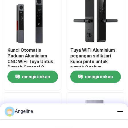
Tentang kami
Tur Pabrik
Kunci Otomatis
Tuya WiFi Aluminium
Kontrol kualitas
Paduan Aluminium
pegangan sidik jari
CNC WiFi Tuya Untuk
kunci pintu untuk
Rumah Garansi 2
rumah 2 tahun
Berita
Tahun, E-739
garansi,E-599
mengirimkan
mengirimkan
Kasus
permintaan
permintaan
Permintaan Penawaran
Angeline
Download