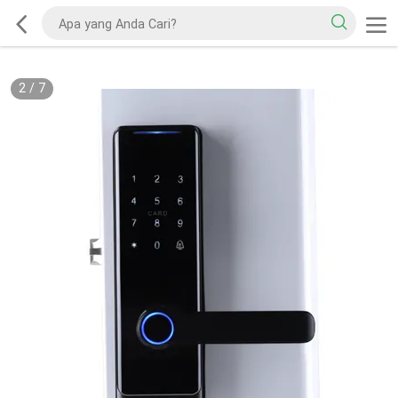
2
/
7