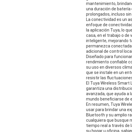
mantenimiento, brindand
una duración de batería
prolongados, incluso sin
La conectividad es un as
enfoque de conectividad
la aplicación Tuya, lo q
casa, en el trabajo o de
inteligente, mejorando t
permanezca conectada a
adicional de control loc
Diseñado para funcionar
rendimiento confiable c
su uso en diversos clim
que se instale en un ento
resistir las fluctuacio
El Tuya Wireless Smart 
garantiza una distribuci
avanzada, que ayuda a la
mundo beneficiarse de e
En resumen, Tuya Wirele
usar para brindar una exp
Bluetooth y su amplio r
cualquiera que busque m
tiempo real a través de 
su hogar u oficina, sabi