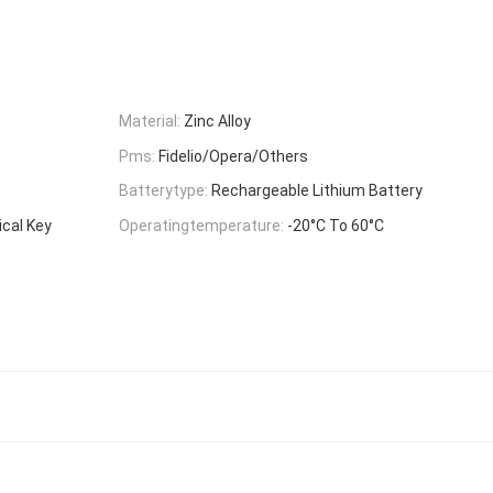
Material:
Zinc Alloy
Pms:
Fidelio/Opera/Others
Batterytype:
Rechargeable Lithium Battery
ical Key
Operatingtemperature:
-20°C To 60°C