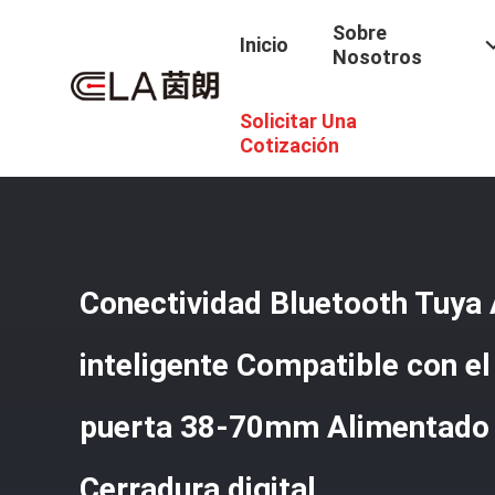
Sobre
Inicio
Nosotros
Solicitar Una
Inicio
/
Productos
/
El Bloqueo Inteligente De Tuya APP
/
Baterías AA Cerradura Digital
Cotización
Conectividad Bluetooth Tuya
inteligente Compatible con el
puerta 38-70mm Alimentado 
Cerradura digital