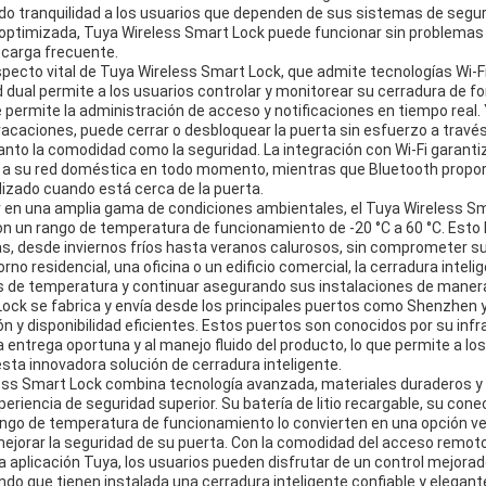
o tranquilidad a los usuarios que dependen de sus sistemas de segur
 optimizada, Tuya Wireless Smart Lock puede funcionar sin problemas
 carga frecuente.
pecto vital de Tuya Wireless Smart Lock, que admite tecnologías Wi-Fi
 dual permite a los usuarios controlar y monitorear su cerradura de f
ue permite la administración de acceso y notificaciones en tiempo real
 vacaciones, puede cerrar o desbloquear la puerta sin esfuerzo a travé
anto la comodidad como la seguridad. La integración con Wi-Fi garanti
 su red doméstica en todo momento, mientras que Bluetooth propor
alizado cuando está cerca de la puerta.
 en una amplia gama de condiciones ambientales, el Tuya Wireless S
on un rango de temperatura de funcionamiento de -20 °C a 60 °C. Esto
as, desde inviernos fríos hasta veranos calurosos, sin comprometer su
rno residencial, una oficina o un edificio comercial, la cerradura intel
nes de temperatura y continuar asegurando sus instalaciones de manera
Lock se fabrica y envía desde los principales puertos como Shenzhen 
ón y disponibilidad eficientes. Estos puertos son conocidos por su infr
 entrega oportuna y al manejo fluido del producto, lo que permite a los
sta innovadora solución de cerradura inteligente.
ss Smart Lock combina tecnología avanzada, materiales duraderos y 
eriencia de seguridad superior. Su batería de litio recargable, su conec
ango de temperatura de funcionamiento lo convierten en una opción ver
ejorar la seguridad de su puerta. Con la comodidad del acceso remoto
la aplicación Tuya, los usuarios pueden disfrutar de un control mejora
endo que tienen instalada una cerradura inteligente confiable y elegant