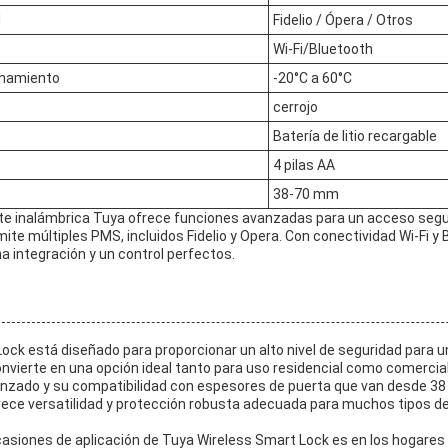
l
Fidelio / Ópera / Otros
Wi-Fi/Bluetooth
onamiento
-20°C a 60°C
cerrojo
Batería de litio recargable
4 pilas AA
38-70 mm
nte inalámbrica Tuya ofrece funciones avanzadas para un acceso segur
te múltiples PMS, incluidos Fidelio y Opera. Con conectividad Wi-Fi y 
a integración y un control perfectos.
Lock está diseñado para proporcionar un alto nivel de seguridad para 
convierte en una opción ideal tanto para uso residencial como comercial
anzado y su compatibilidad con espesores de puerta que van desde 38
frece versatilidad y protección robusta adecuada para muchos tipos d
ocasiones de aplicación de Tuya Wireless Smart Lock es en los hogares