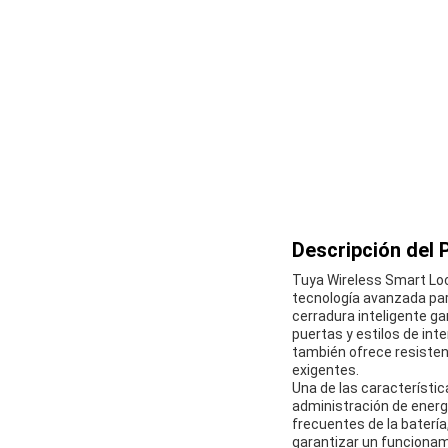
Descripción del 
Tuya Wireless Smart Loc
tecnología avanzada par
cerradura inteligente ga
puertas y estilos de inte
también ofrece resisten
exigentes.
Una de las característic
administración de energí
frecuentes de la batería
garantizar un funcionam