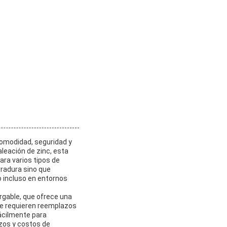
comodidad, seguridad y
leación de zinc, esta
ara varios tipos de
erradura sino que
o incluso en entornos
rgable, que ofrece una
que requieren reemplazos
fácilmente para
zos y costos de