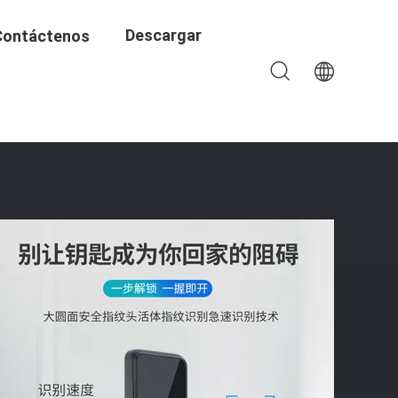
Descargar
Contáctenos
on El Espesor De La Puerta 38-70mm Alimentado Por 4