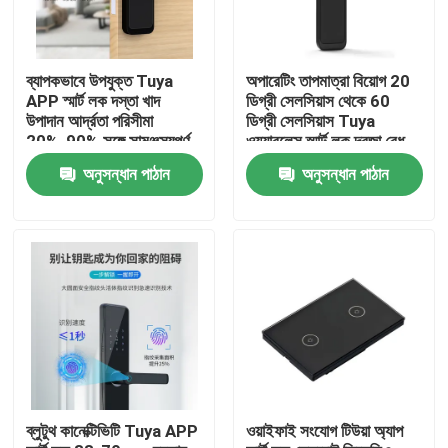
ব্যাপকভাবে উপযুক্ত Tuya
অপারেটিং তাপমাত্রা বিয়োগ 20
APP স্মার্ট লক দস্তা খাদ
ডিগ্রী সেলসিয়াস থেকে 60
উপাদান আর্দ্রতা পরিসীমা
ডিগ্রী সেলসিয়াস Tuya
20%-90% সঙ্গে সামঞ্জস্যপূর্ণ
ওয়্যারলেস স্মার্ট লক দরজা বেধ
নিরাপত্তা বৈশিষ্ট্য প্রস্তাব
38 থেকে 70 মিলিমিটার স্মার্ট
অনুসন্ধান পাঠান
অনুসন্ধান পাঠান
লকিং সিস্টেম
বাড়ি
পণ্য
ব্লুটুথ কানেক্টিভিটি Tuya APP
ওয়াইফাই সংযোগ টিউয়া অ্যাপ
ভিডিও