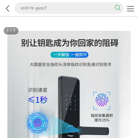
1
/
1