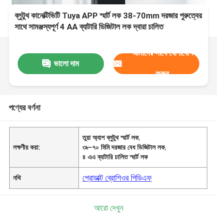
ব্লুটুথ কানেক্টিভিটি Tuya APP স্মার্ট লক 38-70mm দরজার পুরুত্বের
সাথে সামঞ্জস্যপূর্ণ 4 AA ব্যাটারি ডিজিটাল লক দ্বারা চালিত
আমাদের সাথে যোগাযোগ
ভালো দাম
করুন
পণ্যের বর্ণনা
তুয়া অ্যাপ ব্লুটুথ স্মার্ট লক
,
লক্ষণীয় করা:
৩৮-৭০ মিমি দরজার বেধ ডিজিটাল লক
,
৪ এএ ব্যাটারি চালিত স্মার্ট লক
প্রোডাক্ট ব্রোশিওর পিডিএফ
নথি
আরো দেখুন