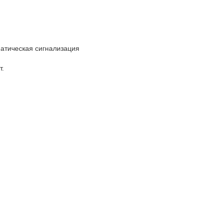
матическая сигнализация
т.