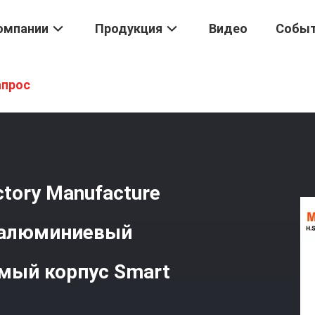
омпании
Продукция
Видео
Собы
Fingerprint Card Key Factory Manufacture OEM Высококачественн
апрос
ctory Manufacture
 алюминиевый
емый корпус Smart