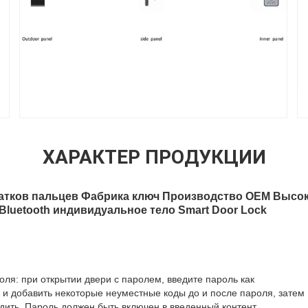
ХАРАКТЕР ПРОДУКЦИИ
чатков пальцев Фабрика ключ Производство OEM Высо
luetooth индивидуальное тело Smart Door Lock
оля: при открытии двери с паролем, введите пароль как
 и добавить некоторые неуместные коды до и после пароля, затем
дить. Пароль должен быть включен в введенный контент.