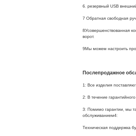
6. резервный USB внешний
7 Обратная свободная руч
8Усовершенствованная ко
ворот.
9Мы можем настроить про
Послепродажное обс
1: Все изделия поставляют
2: В течение гарантийног
3: Помимо гарантии, мы т
обслуживанием4:
Техническая поддержка бу