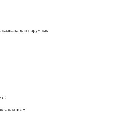
ользована для наружных
ны;
ие с платным