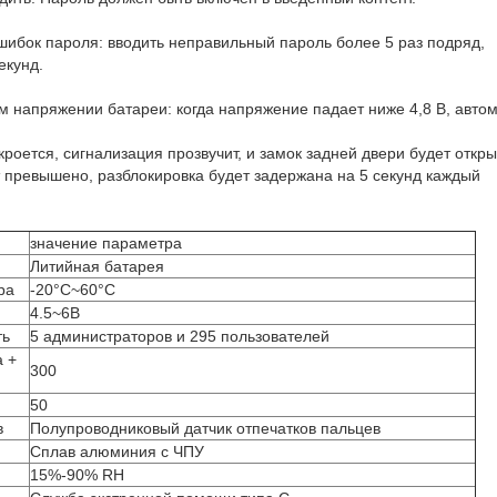
шибок пароля: вводить неправильный пароль более 5 раз подряд,
екунд.
 напряжении батареи: когда напряжение падает ниже 4,8 В, авто
ткроется, сигнализация прозвучит, и замок задней двери будет откры
т превышено, разблокировка будет задержана на 5 секунд каждый
значение параметра
Литийная батарея
ра
-20°C~60°C
4.5~6В
ть
5 администраторов и 295 пользователей
а +
300
50
в
Полупроводниковый датчик отпечатков пальцев
Сплав алюминия с ЧПУ
15%-90% RH