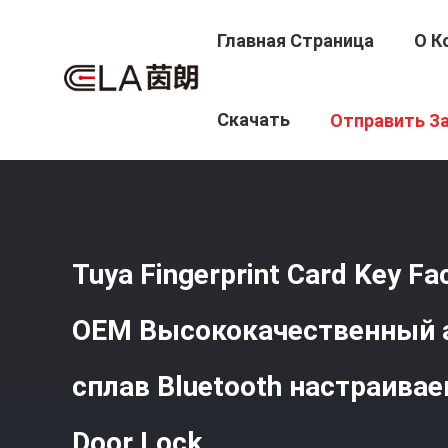
Главная Страница
О К
Главная Страница
/
Продукция
/
Умный Замок
/
Tuya 
Скачать
Отправить З
Smart Door Lock
Tuya Fingerprint Card Key Fa
OEM Высококачественный
сплав Bluetooth настраива
Door Lock