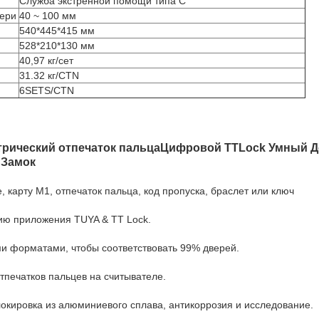
Служба экстренной помощи типа С
вери
40 ~ 100 мм
540*445*415 мм
528*210*130 мм
40,97 кг/сет
31.32 кг/CTN
6SETS/CTN
етрический отпечаток пальцаЦифровой TTLock Умный 
 Замок
 карту M1, отпечаток пальца, код пропуска, браслет или ключ
ию приложения TUYA & TT Lock.
и форматами, чтобы соответствовать 99% дверей.
тпечатков пальцев на считывателе.
окировка из алюминиевого сплава, антикоррозия и исследование.