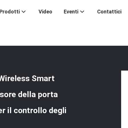
Prodotti
Video
Eventi
Contattici
 Sicurezza Tuya Wireless Smart Lock Compatibile Con Lo Spessore Della 
a Wireless Smart
sore della porta
 il controllo degli