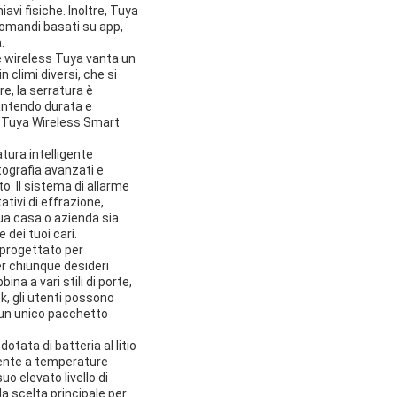
avi fisiche. Inoltre, Tuya
comandi basati su app,
.
e wireless Tuya vanta un
 climi diversi, che si
tre, la serratura è
rantendo durata e
a Tuya Wireless Smart
tura intelligente
ttografia avanzati e
. Il sistema di allarme
tivi di effrazione,
ua casa o azienda sia
 dei tuoi cari.
e progettato per
r chiunque desideri
na a vari stili di porte,
k, gli utenti possono
n un unico pacchetto
otata di batteria al litio
ciente a temperature
o elevato livello di
la scelta principale per