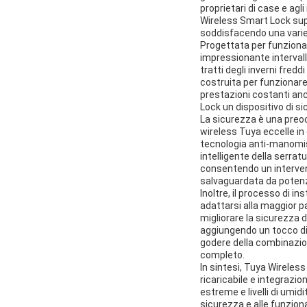
proprietari di case e agl
Wireless Smart Lock supp
soddisfacendo una varie
Progettata per funzionar
impressionante intervallo
tratti degli inverni freddi
costruita per funzionare 
prestazioni costanti an
Lock un dispositivo di s
La sicurezza è una preoc
wireless Tuya eccelle in 
tecnologia anti-manomiss
intelligente della serrat
consentendo un intervent
salvaguardata da potenzia
Inoltre, il processo di i
adattarsi alla maggior p
migliorare la sicurezza de
aggiungendo un tocco di 
godere della combinazion
completo.
In sintesi, Tuya Wireless
ricaricabile e integrazi
estreme e livelli di umid
sicurezza e alle funziona