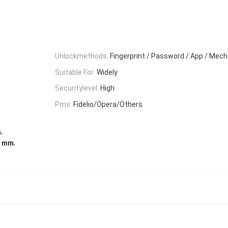
Unlockmethods:
Fingerprint / Password / App / Mech
Suitable For:
Widely
Securitylevel:
High
Pms:
Fidelio/Opera/Others
,
a
,
0 mm
a