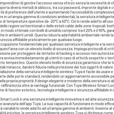
i imprenditori di gestire l'accesso senza sforzo senza la necessità di chi
orta diversi metodi di sblocco, tra cui password, impronte digitali e 
tà di preferenze dell'utente e aumentando l'accessibilità complessiva
e in un'ampia gamma di condizioni ambientali, la serratura intelligent
 di temperature operative da -20°C a 60°C. Ciò lo rende adatto all'uso in
 delle regioni settentrionali o delle estati calde delle zone tropicali. Inol
in modo ottimale con livelli di umidità compresi tra il 20% e il 90%, ga
che in ambienti umidi. Questa robusta adattabilità ambientale rende l
icurezza affidabile praticamente per qualsiasi luogo.
cupazione fondamentale per qualsiasi serratura intelligente e la serra
quest'area con un elevato livello di sicurezza. Impiega protocolli di cri
ione per proteggere da tentativi di hacking e accesso non autorizzato
ura avvisa immediatamente gli utenti in caso di attività sospette o tenta
o tempestivo. Questo elevato livello di sicurezza garantisce che la t
li minacce, dandoti fiducia nella protezione dei tuoi oggetti di valore e
nstallazione della serratura intelligente wireless Tuya è facile da usare 
arte delle porte standard, rendendolo un aggiornamento accessibile pe
lla propria proprietà. Il design elegante e moderno della serratura si abbi
raffinatezza oltre ai vantaggi funzionali. Con Tuya Wireless Smart Loc
e di fascino estetico, tecnologia intelligente e sicurezza affidabile i
 Smart Lock è una serratura intelligente innovativa e ad alta sicurezza d
one avanzata dell'app Tuya. La sua capacità di funzionare in modo effi
ità variabili lo rende adatto ad un'ampia gamma di ambienti. Insieme al su
lità intuitive, la serratura intelligente wireless Tuya si distingue come 