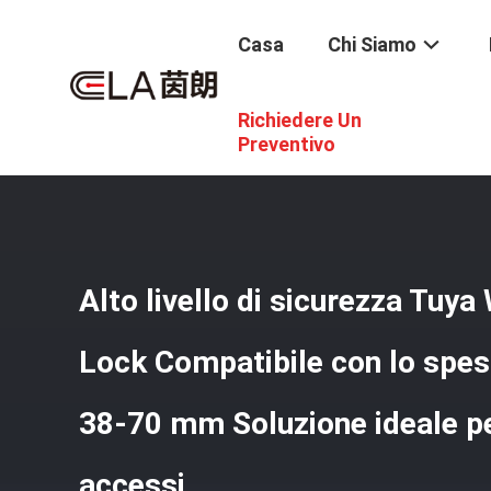
Casa
Chi Siamo
Richiedere Un
Casa
/
Prodotti
/
Tuya APP Smart Lock
/
Alto Livello Di
Accessi
Preventivo
Alto livello di sicurezza Tuy
Lock Compatibile con lo spes
38-70 mm Soluzione ideale per
accessi