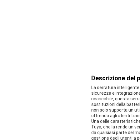
Descrizione del 
La serratura intelligent
sicurezza e integrazione
ricaricabile, questa serr
sostituzioni della batter
non solo supporta un uti
offrendo agli utenti tranq
Una delle caratteristiche
Tuya, che la rende un ver
da qualsiasi parte del m
gestione degli utenti a p