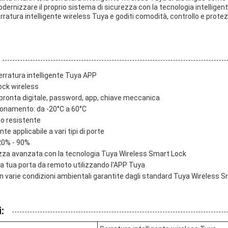
dernizzare il proprio sistema di sicurezza con la tecnologia intelligent
erratura intelligente wireless Tuya e goditi comodità, controllo e prote
erratura intelligente Tuya APP
ock wireless
mpronta digitale, password, app, chiave meccanica
onamento: da -20°C a 60°C
co resistente
 applicabile a vari tipi di porte
 20% - 90%
zza avanzata con la tecnologia Tuya Wireless Smart Lock
la tua porta da remoto utilizzando l'APP Tuya
i in varie condizioni ambientali garantite dagli standard Tuya Wireless 
: