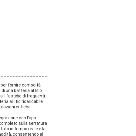
 per fornire comodità,
 una batteria al litio
 il fastidio di frequenti
ia al litio ricaricabile
uazioni critiche,
tegrazione con l'app
o completo sulla serratura
tato in tempo reale e la
omodità, consentendo ai