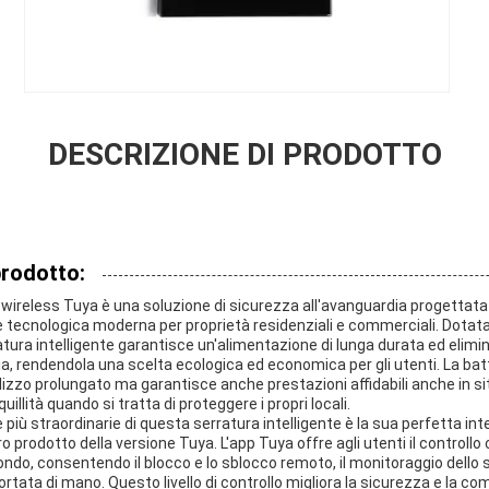
DESCRIZIONE DI PRODOTTO
prodotto:
e wireless Tuya è una soluzione di sicurezza all'avanguardia progettata
 tecnologica moderna per proprietà residenziali e commerciali. Dotata di
atura intelligente garantisce un'alimentazione di lunga durata ed elimina
ia, rendendola una scelta ecologica ed economica per gli utenti. La batter
lizzo prolungato ma garantisce anche prestazioni affidabili anche in sit
uillità quando si tratta di proteggere i propri locali.
 più straordinarie di questa serratura intelligente è la sua perfetta in
o prodotto della versione Tuya. L'app Tuya offre agli utenti il ​​controll
ondo, consentendo il blocco e lo sblocco remoto, il monitoraggio dello s
ortata di mano. Questo livello di controllo migliora la sicurezza e la c