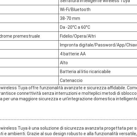
Serratura intelligente wireless Tuya
Wi-Fi/Bluetooth
38-70 mm
Da -20°C a 60°C
indrome premestruale
Fidelio/Opera/Altri
Impronta digitale/Password/App/Chia
4 batterie AA
Alto
Batteria al litio ricaricabile
Catenaccio
e wireless Tuya offre funzionalità avanzate e sicurezza affidabile. Co
antisce connettività senza interruzioni e molteplici metodi di sblocco.
ya per una maggiore sicurezza e un'integrazione domestica intelligente
e wireless Tuya è una soluzione di sicurezza avanzata progettata per s
 e ambienti. Grazie al suo design robusto e alla funzionalità versatile